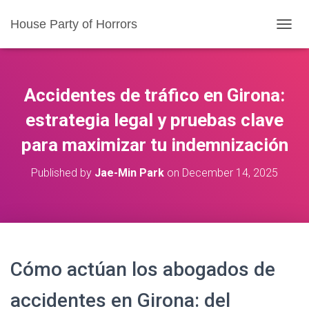
House Party of Horrors
T
O
G
G
L
Accidentes de tráfico en Girona:
E
N
estrategia legal y pruebas clave
A
para maximizar tu indemnización
V
I
G
Published by
Jae-Min Park
on
December 14, 2025
A
T
I
O
N
Cómo actúan los abogados de
accidentes en Girona: del