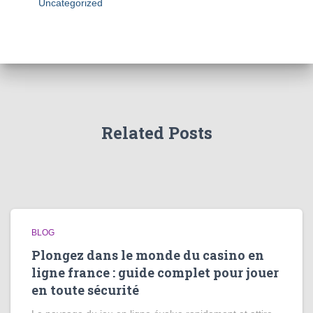
Uncategorized
Related Posts
BLOG
Plongez dans le monde du casino en
ligne france : guide complet pour jouer
en toute sécurité