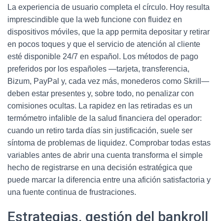
La experiencia de usuario completa el círculo. Hoy resulta
imprescindible que la web funcione con fluidez en
dispositivos móviles, que la app permita depositar y retirar
en pocos toques y que el servicio de atención al cliente
esté disponible 24/7 en español. Los métodos de pago
preferidos por los españoles —tarjeta, transferencia,
Bizum, PayPal y, cada vez más, monederos como Skrill—
deben estar presentes y, sobre todo, no penalizar con
comisiones ocultas. La rapidez en las retiradas es un
termómetro infalible de la salud financiera del operador:
cuando un retiro tarda días sin justificación, suele ser
síntoma de problemas de liquidez. Comprobar todas estas
variables antes de abrir una cuenta transforma el simple
hecho de registrarse en una decisión estratégica que
puede marcar la diferencia entre una afición satisfactoria y
una fuente continua de frustraciones.
Estrategias, gestión del bankroll