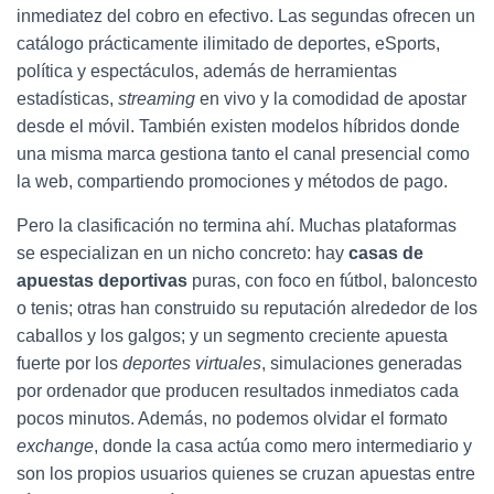
inmediatez del cobro en efectivo. Las segundas ofrecen un
catálogo prácticamente ilimitado de deportes, eSports,
política y espectáculos, además de herramientas
estadísticas,
streaming
en vivo y la comodidad de apostar
desde el móvil. También existen modelos híbridos donde
una misma marca gestiona tanto el canal presencial como
la web, compartiendo promociones y métodos de pago.
Pero la clasificación no termina ahí. Muchas plataformas
se especializan en un nicho concreto: hay
casas de
apuestas deportivas
puras, con foco en fútbol, baloncesto
o tenis; otras han construido su reputación alrededor de los
caballos y los galgos; y un segmento creciente apuesta
fuerte por los
deportes virtuales
, simulaciones generadas
por ordenador que producen resultados inmediatos cada
pocos minutos. Además, no podemos olvidar el formato
exchange
, donde la casa actúa como mero intermediario y
son los propios usuarios quienes se cruzan apuestas entre