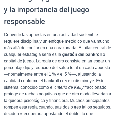
y la importancia del juego
responsable
Convertir las apuestas en una actividad sostenible
requiere disciplina y un enfoque metódico que va mucho
más allá de confiar en una corazonada. El pilar central de
cualquier estrategia seria es la
gestión del bankroll
o
capital de juego. La regla de oro consiste en arriesgar un
porcentaje fijo y reducido del saldo total en cada apuesta
—normalmente entre el 1 % y el 5 %—, ajustando la
cantidad conforme el bankroll crece o disminuye. Este
sistema, conocido como el
criterio de Kelly
fraccionado,
protege de rachas negativas que de otro modo llevarían a
la quiebra psicológica y financiera. Muchos principiantes
rompen esta regla cuando, tras dos o tres fallos seguidos,
deciden «recuperar» apostando el doble, lo que