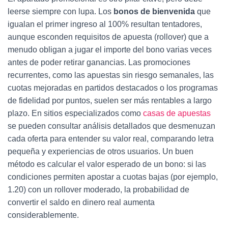
leerse siempre con lupa. Los
bonos de bienvenida
que
igualan el primer ingreso al 100% resultan tentadores,
aunque esconden requisitos de apuesta (rollover) que a
menudo obligan a jugar el importe del bono varias veces
antes de poder retirar ganancias. Las promociones
recurrentes, como las apuestas sin riesgo semanales, las
cuotas mejoradas en partidos destacados o los programas
de fidelidad por puntos, suelen ser más rentables a largo
plazo. En sitios especializados como
casas de apuestas
se pueden consultar análisis detallados que desmenuzan
cada oferta para entender su valor real, comparando letra
pequeña y experiencias de otros usuarios. Un buen
método es calcular el valor esperado de un bono: si las
condiciones permiten apostar a cuotas bajas (por ejemplo,
1.20) con un rollover moderado, la probabilidad de
convertir el saldo en dinero real aumenta
considerablemente.