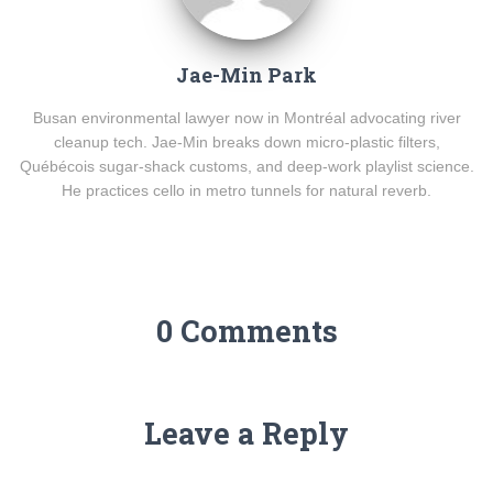
Jae-Min Park
Busan environmental lawyer now in Montréal advocating river
cleanup tech. Jae-Min breaks down micro-plastic filters,
Québécois sugar-shack customs, and deep-work playlist science.
He practices cello in metro tunnels for natural reverb.
0 Comments
Leave a Reply