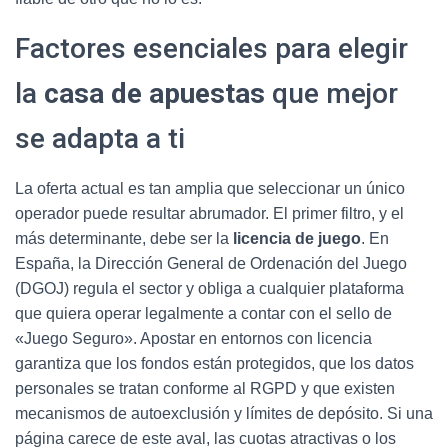
Factores esenciales para elegir
la
casa de apuestas
que mejor
se adapta a ti
La oferta actual es tan amplia que seleccionar un único
operador puede resultar abrumador. El primer filtro, y el
más determinante, debe ser la
licencia de juego
. En
España, la Dirección General de Ordenación del Juego
(DGOJ) regula el sector y obliga a cualquier plataforma
que quiera operar legalmente a contar con el sello de
«Juego Seguro». Apostar en entornos con licencia
garantiza que los fondos están protegidos, que los datos
personales se tratan conforme al RGPD y que existen
mecanismos de autoexclusión y límites de depósito. Si una
página carece de este aval, las cuotas atractivas o los