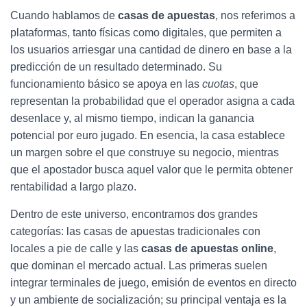
Cuando hablamos de
casas de apuestas
, nos referimos a
plataformas, tanto físicas como digitales, que permiten a
los usuarios arriesgar una cantidad de dinero en base a la
predicción de un resultado determinado. Su
funcionamiento básico se apoya en las
cuotas
, que
representan la probabilidad que el operador asigna a cada
desenlace y, al mismo tiempo, indican la ganancia
potencial por euro jugado. En esencia, la casa establece
un margen sobre el que construye su negocio, mientras
que el apostador busca aquel valor que le permita obtener
rentabilidad a largo plazo.
Dentro de este universo, encontramos dos grandes
categorías: las casas de apuestas tradicionales con
locales a pie de calle y las
casas de apuestas online
,
que dominan el mercado actual. Las primeras suelen
integrar terminales de juego, emisión de eventos en directo
y un ambiente de socialización; su principal ventaja es la