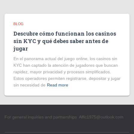
BLOG
Descubre cómo funcionan los casinos
sin KYC y qué debes saber antes de
jugar
En el panorama actual del juego online, los casinos sin
KYC han captado la atención de jugadores que buscan
rapidez, mayor privacidad y procesos simplificados.
Estos operadores permiten registrarse, depositar y jugar
sin necesidad de
Read more
For general inquiries and partnerships:
Alfic1975@outlook.com