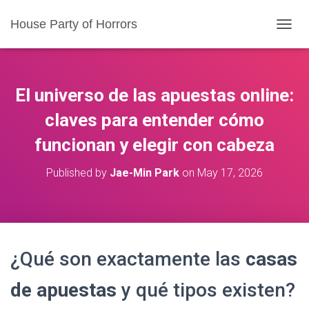
House Party of Horrors
T
O
G
G
L
El universo de las apuestas online:
E
N
claves para entender cómo
A
funcionan y elegir con cabeza
V
I
G
Published by
Jae-Min Park
on
May 17, 2026
A
T
I
O
N
¿Qué son exactamente las
casas
de apuestas
y qué tipos existen?