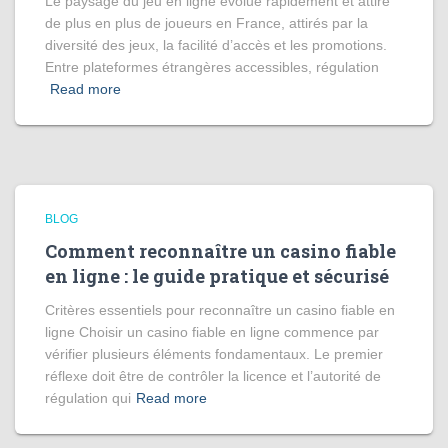
Le paysage du jeu en ligne évolue rapidement et attire
de plus en plus de joueurs en France, attirés par la
diversité des jeux, la facilité d’accès et les promotions.
Entre plateformes étrangères accessibles, régulation
Read more
BLOG
Comment reconnaître un casino fiable
en ligne : le guide pratique et sécurisé
Critères essentiels pour reconnaître un casino fiable en
ligne Choisir un casino fiable en ligne commence par
vérifier plusieurs éléments fondamentaux. Le premier
réflexe doit être de contrôler la licence et l’autorité de
régulation qui
Read more