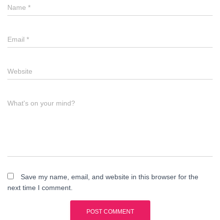
Name
*
Email
*
Website
What's on your mind?
Save my name, email, and website in this browser for the
next time I comment.