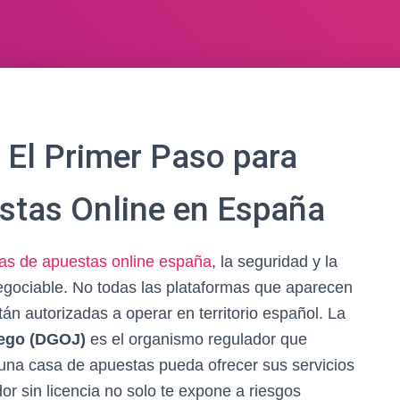
: El Primer Paso para
estas Online en España
as de apuestas online españa
, la seguridad y la
negociable. No todas las plataformas que aparecen
án autorizadas a operar en territorio español. La
uego (DGOJ)
es el organismo regulador que
 una casa de apuestas pueda ofrecer sus servicios
r sin licencia no solo te expone a riesgos