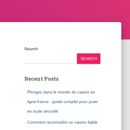
Search
SEARCH
Recent Posts
Plongez dans le monde du casino en
ligne france : guide complet pour jouer
en toute sécurité
Comment reconnaître un casino fiable