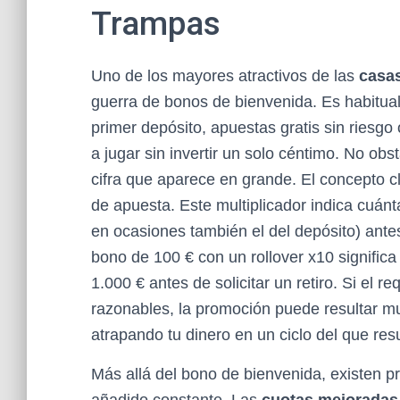
Trampas
Uno de los mayores atractivos de las
casas
guerra de bonos de bienvenida. Es habitual
primer depósito, apuestas gratis sin riesgo
a jugar sin invertir un solo céntimo. No obs
cifra que aparece en grande. El concepto 
de apuesta. Este multiplicador indica cuánt
en ocasiones también el del depósito) ante
bono de 100 € con un rollover x10 significa
1.000 € antes de solicitar un retiro. Si el r
razonables, la promoción puede resultar muy
atrapando tu dinero en un ciclo del que result
Más allá del bono de bienvenida, existen p