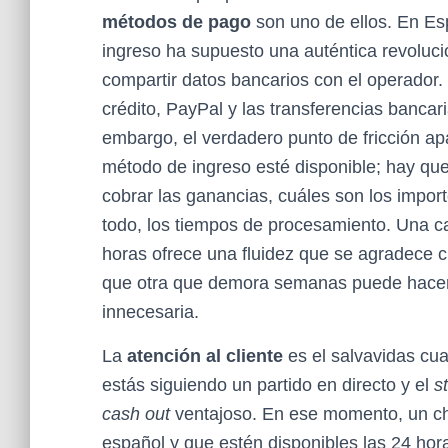
métodos de pago
son uno de ellos. En Es
ingreso ha supuesto una auténtica revoluci
compartir datos bancarios con el operador. J
crédito, PayPal y las transferencias banca
embargo, el verdadero punto de fricción ap
método de ingreso esté disponible; hay qu
cobrar las ganancias, cuáles son los impor
todo, los tiempos de procesamiento. Una c
horas ofrece una fluidez que se agradece c
que otra que demora semanas puede hacer
innecesaria.
La
atención al cliente
es el salvavidas cu
estás siguiendo un partido en directo y el
s
cash out
ventajoso. En ese momento, un ch
español y que estén disponibles las 24 hora