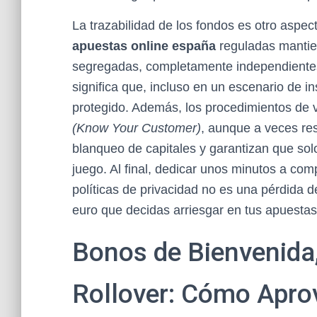
La trazabilidad de los fondos es otro aspe
apuestas online españa
reguladas mantie
segregadas, completamente independientes 
significa que, incluso en un escenario de i
protegido. Además, los procedimientos de 
(Know Your Customer)
, aunque a veces res
blanqueo de capitales y garantizan que s
juego. Al final, dedicar unos minutos a comp
políticas de privacidad no es una pérdida 
euro que decidas arriesgar en tus apuestas
Bonos de Bienvenida
Rollover: Cómo Aprov