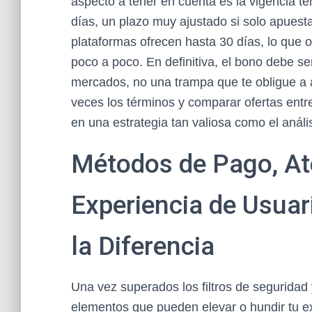
aspecto a tener en cuenta es la vigencia t
días, un plazo muy ajustado si solo apuest
plataformas ofrecen hasta 30 días, lo que 
poco a poco. En definitiva, el bono debe se
mercados, no una trampa que te obligue a 
veces los términos y comparar ofertas entr
en una estrategia tan valiosa como el anális
Métodos de Pago, Ate
Experiencia de Usuar
la Diferencia
Una vez superados los filtros de seguridad y
elementos que pueden elevar o hundir tu e