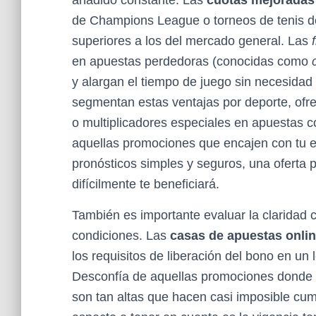
añadido constante. Las
cuotas mejoradas
de Champions League o torneos de tenis d
superiores a los del mercado general. Las
en apuestas perdedoras (conocidas como
y alargan el tiempo de juego sin necesidad 
segmentan estas ventajas por deporte, ofr
o multiplicadores especiales en apuestas c
aquellas promociones que encajen con tu est
pronósticos simples y seguros, una oferta
difícilmente te beneficiará.
También es importante evaluar la claridad 
condiciones. Las
casas de apuestas onli
los requisitos de liberación del bono en un
Desconfía de aquellas promociones donde l
son tan altas que hacen casi imposible cump