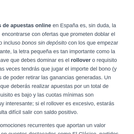
 de apuestas online
en España es, sin duda, la
 encontrarse con ofertas que prometen doblar el
 o incluso
bonos sin depósito
con los que empezar
tante, la letra pequeña es tan importante como la
clave que debes dominar es el
rollover
o requisito
as veces tendrás que jugar el importe del bono (y
s de poder retirar las ganancias generadas. Un
 que deberás realizar apuestas por un total de
equisito es bajo y las cuotas mínimas son
 interesante; si el rollover es excesivo, estarás
a difícil salir con saldo positivo.
romociones recurrentes que aportan un valor