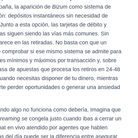
paña, la aparición de
Bizum
como sistema de
ón: depósitos instantáneos sin necesidad de
unto a esta opción, las tarjetas de débito y
rias siguen siendo las vías más comunes. Sin
arece en las retiradas. No basta con que un
e comprobar si ese mismo sistema se admite para
tes mínimos y máximos por transacción y, sobre
asa de apuestas que procesa los retiros en 24-48
uando necesitas disponer de tu dinero, mientras
te perder oportunidades o generar una ansiedad
ando algo no funciona como debería. Imagina que
treaming
se congela justo cuando ibas a cerrar un
at en vivo atendido por agentes que hablen
s del día puede ser la diferencia entre asegurar