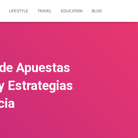
LIFESTYLE
TRAVEL
EDUCATION
BLOG
 de Apuestas
y Estrategias
cia