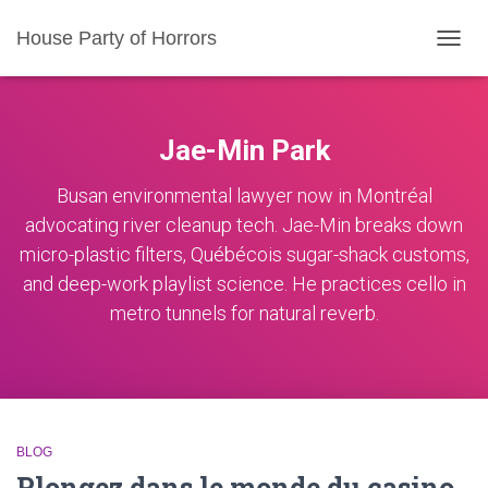
House Party of Horrors
TOGG
NAVIG
Jae-Min Park
Busan environmental lawyer now in Montréal
advocating river cleanup tech. Jae-Min breaks down
micro-plastic filters, Québécois sugar-shack customs,
and deep-work playlist science. He practices cello in
metro tunnels for natural reverb.
BLOG
Plongez dans le monde du casino