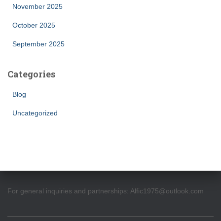
November 2025
October 2025
September 2025
Categories
Blog
Uncategorized
For general inquiries and partnerships:
Alfic1975@outlook.com