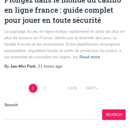
en ligne france : guide complet
pour jouer en toute sécurité
Le paysage du jeu en ligne évolue rapidement et attire de plus en
plus de joueurs en France, attirés par la diversité des jeux, la
facilité d’accès et les promotions. Entre plateformes étrangères
accessibles, régulation locale et outils de protection du joueur, il
est essentiel de connaître les règles, les
Read more
By
Jae-Min Park
,
21 hours
ago
Posts
1
2
…
1,676
NEXT
pagination
Search
SEARCH