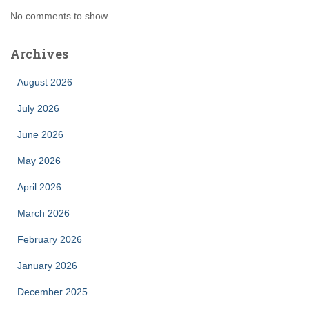
No comments to show.
Archives
August 2026
July 2026
June 2026
May 2026
April 2026
March 2026
February 2026
January 2026
December 2025