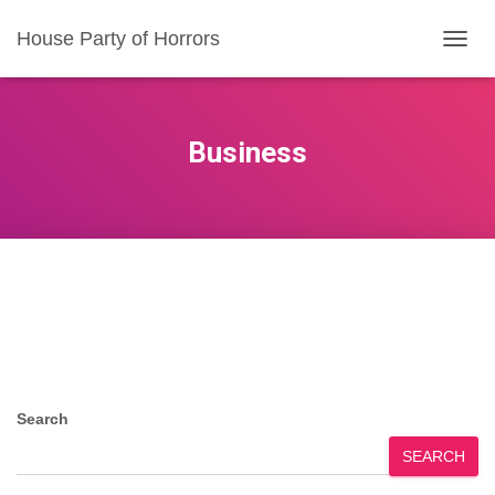
House Party of Horrors
TOGG
NAVIG
Business
Search
SEARCH