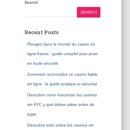
Search
SEARCH
Recent Posts
Plongez dans le monde du casino en
ligne france : guide complet pour jouer
en toute sécurité
Comment reconnaître un casino fiable
en ligne : le guide pratique et sécurisé
Descubre cómo funcionan los casinos
sin KYC y qué debes saber antes de
jugar
Descubre todo sobre los casinos sin