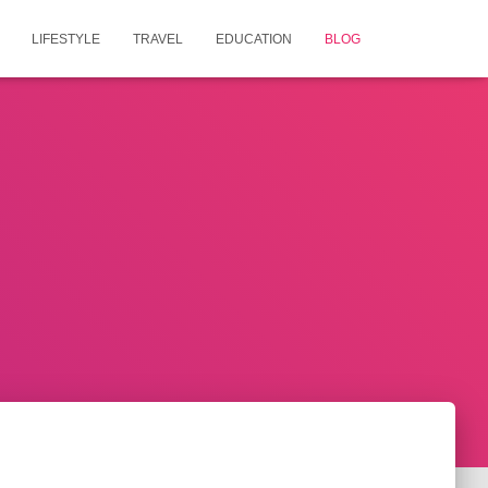
LIFESTYLE
TRAVEL
EDUCATION
BLOG