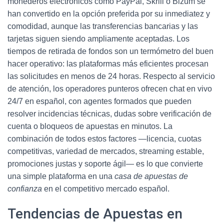
monederos electrónicos como PayPal, Skrill o Bizum se
han convertido en la opción preferida por su inmediatez y
comodidad, aunque las transferencias bancarias y las
tarjetas siguen siendo ampliamente aceptadas. Los
tiempos de retirada de fondos son un termómetro del buen
hacer operativo: las plataformas más eficientes procesan
las solicitudes en menos de 24 horas. Respecto al servicio
de atención, los operadores punteros ofrecen chat en vivo
24/7 en español, con agentes formados que pueden
resolver incidencias técnicas, dudas sobre verificación de
cuenta o bloqueos de apuestas en minutos. La
combinación de todos estos factores —licencia, cuotas
competitivas, variedad de mercados, streaming estable,
promociones justas y soporte ágil— es lo que convierte
una simple plataforma en una
casa de apuestas de
confianza
en el competitivo mercado español.
Tendencias de Apuestas en