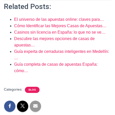
Related Posts:
El universo de las apuestas online: claves para…
Cómo Identificar las Mejores Casas de Apuestas…
Casinos sin licencia en España: lo que no se ve…
Descubre las mejores opciones de casas de
apuestas…
Guía experta de cerraduras inteligentes en Medellín:
…
Guía completa de casas de apuestas España:
cómo…
Categories:
BLOG