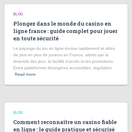
BLOG
Plongez dans le monde du casino en
ligne france : guide complet pour jouer
en toute sécurité
Le paysage du jeu en ligne évolue rapidement et attire
de plus en plus de joueurs en France, attirés par la
diversité des jeux, la facilité d’accès et les promotions.
Entre plateformes étrangères accessibles, régulation
Read more
BLOG
Comment reconnaître un casino fiable
en ligne : le guide pratique et sécurisé