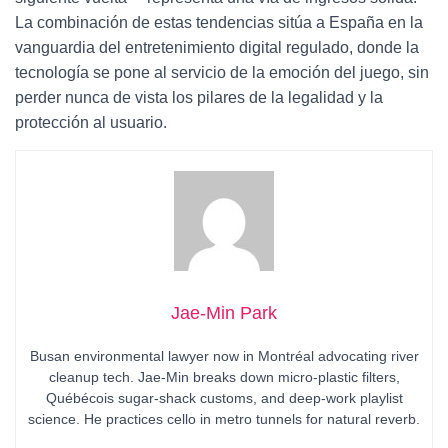
La combinación de estas tendencias sitúa a España en la
vanguardia del entretenimiento digital regulado, donde la
tecnología se pone al servicio de la emoción del juego, sin
perder nunca de vista los pilares de la legalidad y la
protección al usuario.
Jae-Min Park
Busan environmental lawyer now in Montréal advocating river
cleanup tech. Jae-Min breaks down micro-plastic filters,
Québécois sugar-shack customs, and deep-work playlist
science. He practices cello in metro tunnels for natural reverb.