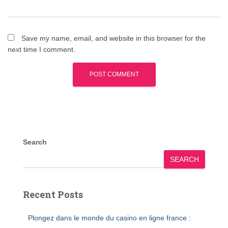
Save my name, email, and website in this browser for the
next time I comment.
Search
SEARCH
Recent Posts
Plongez dans le monde du casino en ligne france :