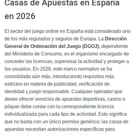
Casas de Apuestas en España
en 2026
El sector del juego online en España está considerado uno
de los más regulados y seguros de Europa. La
Dirección
General de Ordenación del Juego (DGOJ)
, dependiente
del Ministerio de Consumo, es el organismo encargado de
conceder las licencias, supervisar la actividad y proteger a
los usuarios. En 2026, este marco normativo se ha
consolidado aún más, introduciendo requisitos más
estrictos en materia de publicidad, verificación de
identidad y
juego responsable
. Cualquier operador que
desee ofrecer servicios de apuestas deportivas, casino o
póquer debe contar con la correspondiente licencia
individualizada para cada tipo de actividad. Esto significa
que no basta con un único permiso genérico; las casas de
apuestas necesitan autorizaciones específicas para