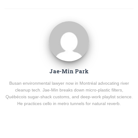
Jae-Min Park
Busan environmental lawyer now in Montréal advocating river
cleanup tech. Jae-Min breaks down micro-plastic filters,
Québécois sugar-shack customs, and deep-work playlist science.
He practices cello in metro tunnels for natural reverb.