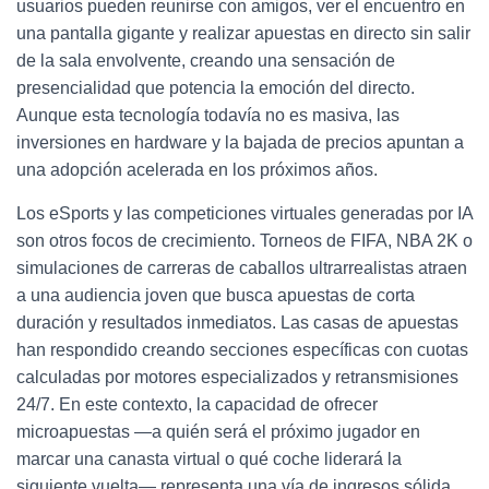
usuarios pueden reunirse con amigos, ver el encuentro en
una pantalla gigante y realizar apuestas en directo sin salir
de la sala envolvente, creando una sensación de
presencialidad que potencia la emoción del directo.
Aunque esta tecnología todavía no es masiva, las
inversiones en hardware y la bajada de precios apuntan a
una adopción acelerada en los próximos años.
Los eSports y las competiciones virtuales generadas por IA
son otros focos de crecimiento. Torneos de FIFA, NBA 2K o
simulaciones de carreras de caballos ultrarrealistas atraen
a una audiencia joven que busca apuestas de corta
duración y resultados inmediatos. Las casas de apuestas
han respondido creando secciones específicas con cuotas
calculadas por motores especializados y retransmisiones
24/7. En este contexto, la capacidad de ofrecer
microapuestas —a quién será el próximo jugador en
marcar una canasta virtual o qué coche liderará la
siguiente vuelta— representa una vía de ingresos sólida.