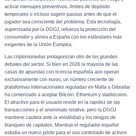
activar mensajes preventivos, límites de depósito
temporales o incluso sugerir pausas antes de que el
jugador sea consciente del problema. Esta tecnología,
supervisada por la DGOJ, refuerza la protección del
consumidor y alinea a España con los estándares más
exigentes de la Unión Europea.
Las criptomonedas protagonizan otro de los grandes
debates del sector. Si bien en 2026 la mayoría de las
casas de apuestas con licencia española aún operan
exclusivamente con euros, un número creciente de
plataformas internacionales reguladas en Malta o Gibraltar
ha comenzado a aceptar Bitcoin, Ethereum y stablecoins.
El atractivo para el usuario reside en la rapidez de las
transacciones y el anonimato relativo, pero la DGOJ
mantiene cautela ante la volatilidad y los riesgos de
blanqueo de capitales. Mientras el regulador español
estudia un marco piloto para el uso controlado de activos