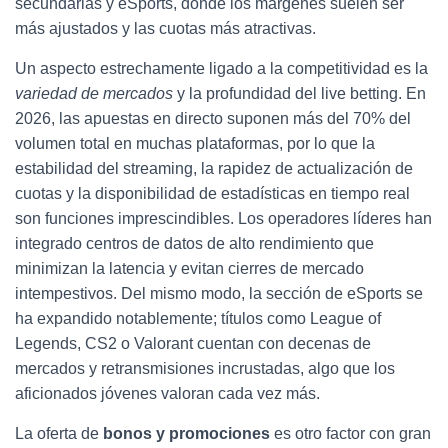
secundarias y eSports, donde los márgenes suelen ser
más ajustados y las cuotas más atractivas.
Un aspecto estrechamente ligado a la competitividad es la
variedad de mercados
y la profundidad del live betting. En
2026, las apuestas en directo suponen más del 70% del
volumen total en muchas plataformas, por lo que la
estabilidad del streaming, la rapidez de actualización de
cuotas y la disponibilidad de estadísticas en tiempo real
son funciones imprescindibles. Los operadores líderes han
integrado centros de datos de alto rendimiento que
minimizan la latencia y evitan cierres de mercado
intempestivos. Del mismo modo, la sección de eSports se
ha expandido notablemente; títulos como League of
Legends, CS2 o Valorant cuentan con decenas de
mercados y retransmisiones incrustadas, algo que los
aficionados jóvenes valoran cada vez más.
La oferta de
bonos y promociones
es otro factor con gran