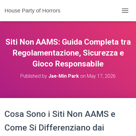
House Party of Horrors
T
O
G
G
L
Siti Non AAMS: Guida Completa tra
E
N
Regolamentazione, Sicurezza e
A
Gioco Responsabile
V
I
G
Published by
Jae-Min Park
on
May 17, 2026
A
T
I
O
N
Cosa Sono i Siti Non AAMS e
Come Si Differenziano dai