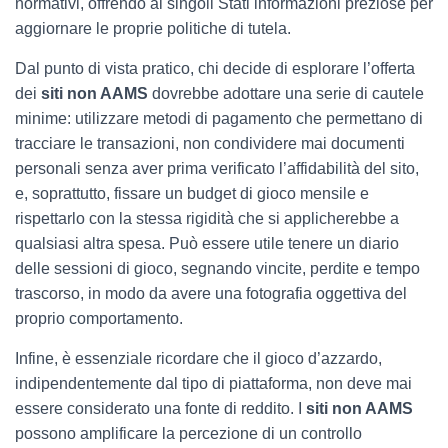
normativi, offrendo ai singoli Stati informazioni preziose per
aggiornare le proprie politiche di tutela.
Dal punto di vista pratico, chi decide di esplorare l’offerta
dei
siti non AAMS
dovrebbe adottare una serie di cautele
minime: utilizzare metodi di pagamento che permettano di
tracciare le transazioni, non condividere mai documenti
personali senza aver prima verificato l’affidabilità del sito,
e, soprattutto, fissare un budget di gioco mensile e
rispettarlo con la stessa rigidità che si applicherebbe a
qualsiasi altra spesa. Può essere utile tenere un diario
delle sessioni di gioco, segnando vincite, perdite e tempo
trascorso, in modo da avere una fotografia oggettiva del
proprio comportamento.
Infine, è essenziale ricordare che il gioco d’azzardo,
indipendentemente dal tipo di piattaforma, non deve mai
essere considerato una fonte di reddito. I
siti non AAMS
possono amplificare la percezione di un controllo