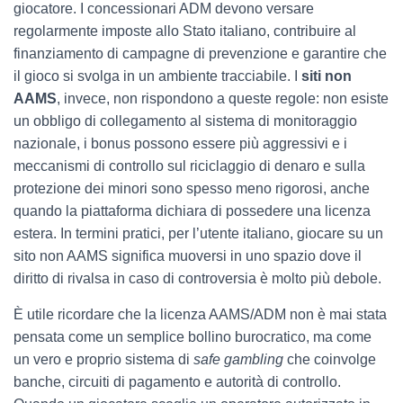
giocatore. I concessionari ADM devono versare
regolarmente imposte allo Stato italiano, contribuire al
finanziamento di campagne di prevenzione e garantire che
il gioco si svolga in un ambiente tracciabile. I
siti non
AAMS
, invece, non rispondono a queste regole: non esiste
un obbligo di collegamento al sistema di monitoraggio
nazionale, i bonus possono essere più aggressivi e i
meccanismi di controllo sul riciclaggio di denaro e sulla
protezione dei minori sono spesso meno rigorosi, anche
quando la piattaforma dichiara di possedere una licenza
estera. In termini pratici, per l’utente italiano, giocare su un
sito non AAMS significa muoversi in uno spazio dove il
diritto di rivalsa in caso di controversia è molto più debole.
È utile ricordare che la licenza AAMS/ADM non è mai stata
pensata come un semplice bollino burocratico, ma come
un vero e proprio sistema di
safe gambling
che coinvolge
banche, circuiti di pagamento e autorità di controllo.