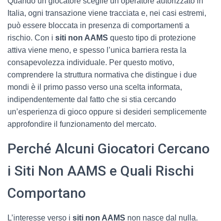
Quando un giocatore sceglie un operatore autorizzato in
Italia, ogni transazione viene tracciata e, nei casi estremi,
può essere bloccata in presenza di comportamenti a
rischio. Con i
siti non AAMS
questo tipo di protezione
attiva viene meno, e spesso l’unica barriera resta la
consapevolezza individuale. Per questo motivo,
comprendere la struttura normativa che distingue i due
mondi è il primo passo verso una scelta informata,
indipendentemente dal fatto che si stia cercando
un’esperienza di gioco oppure si desideri semplicemente
approfondire il funzionamento del mercato.
Perché Alcuni Giocatori Cercano
i Siti Non AAMS e Quali Rischi
Comportano
L’interesse verso i
siti non AAMS
non nasce dal nulla.