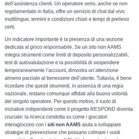
dell’assistenza clienti. Un operatore serio, anche se non
regolamentato in Italia, offre un servizio di chat dal vivo
multilingue, termini e condizioni chiari e tempi di prelievo
certi.
Un indicatore importante è la presenza di una sezione
dedicata al
gioco responsabile
. Se un sito non AAMS
integra strumenti come limiti di deposito personalizzabili,
test di autovalutazione e la possibilità di sospendere
temporaneamente l’account, dimostra un’attenzione
almeno parziale al benessere dell’utente. Tuttavia, è bene
ricordare che questi strumenti, in assenza di una regia
nazionale, restano comunque affidati alla buona volontà
del singolo operatore. Per questo motivo, il ruolo di
iniziative indipendenti come il progetto RESPOND diventa
cruciale: la ricerca condotta su come i giocatori
interagiscono con i
siti non AAMS
aiuta a sviluppare
strategie di prevenzione che possano colmare i vuoti