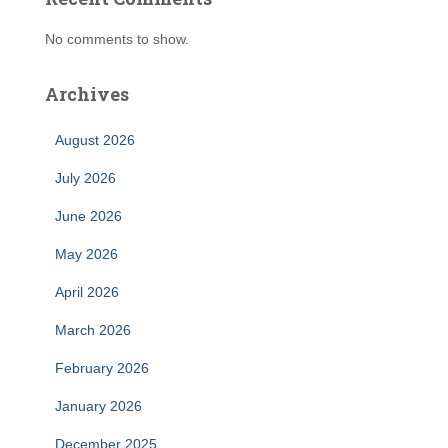
No comments to show.
Archives
August 2026
July 2026
June 2026
May 2026
April 2026
March 2026
February 2026
January 2026
December 2025