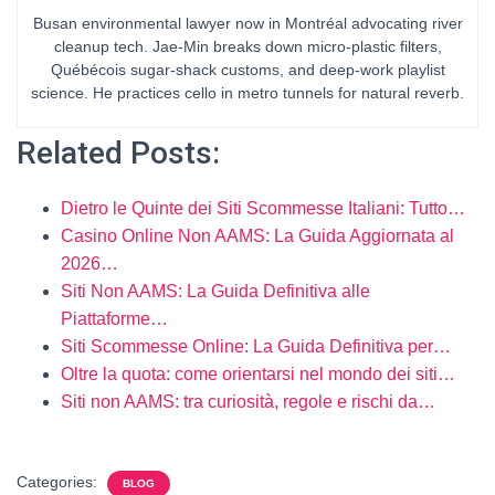
Busan environmental lawyer now in Montréal advocating river
cleanup tech. Jae-Min breaks down micro-plastic filters,
Québécois sugar-shack customs, and deep-work playlist
science. He practices cello in metro tunnels for natural reverb.
Related Posts:
Dietro le Quinte dei Siti Scommesse Italiani: Tutto…
Casino Online Non AAMS: La Guida Aggiornata al
2026…
Siti Non AAMS: La Guida Definitiva alle
Piattaforme…
Siti Scommesse Online: La Guida Definitiva per…
Oltre la quota: come orientarsi nel mondo dei siti…
Siti non AAMS: tra curiosità, regole e rischi da…
Categories:
BLOG