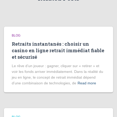
BLOG
Retraits instantanés : choisir un
casino en ligne retrait immédiat fiable
et sécurisé
Le rêve d’un joueur : gagner, cliquer sur « retirer » et
voir les fonds arriver immédiatement. Dans la réalité du
jeu en ligne, le concept de retrait immédiat dépend
d’une combinaison de technologies, de
Read more