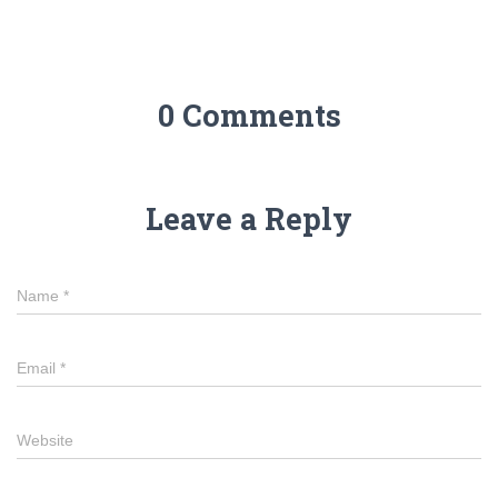
0 Comments
Leave a Reply
Name
*
Email
*
Website