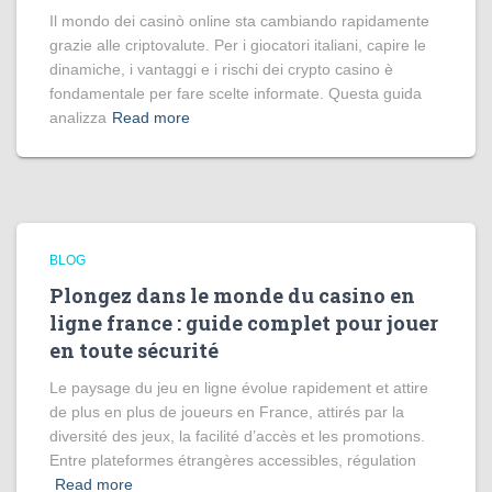
Il mondo dei casinò online sta cambiando rapidamente
grazie alle criptovalute. Per i giocatori italiani, capire le
dinamiche, i vantaggi e i rischi dei crypto casino è
fondamentale per fare scelte informate. Questa guida
analizza
Read more
BLOG
Plongez dans le monde du casino en
ligne france : guide complet pour jouer
en toute sécurité
Le paysage du jeu en ligne évolue rapidement et attire
de plus en plus de joueurs en France, attirés par la
diversité des jeux, la facilité d’accès et les promotions.
Entre plateformes étrangères accessibles, régulation
Read more