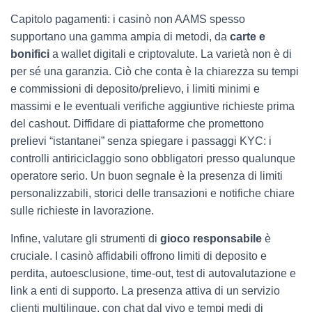
Capitolo pagamenti: i casinò non AAMS spesso
supportano una gamma ampia di metodi, da
carte e
bonifici
a wallet digitali e criptovalute. La varietà non è di
per sé una garanzia. Ciò che conta è la chiarezza su tempi
e commissioni di deposito/prelievo, i limiti minimi e
massimi e le eventuali verifiche aggiuntive richieste prima
del cashout. Diffidare di piattaforme che promettono
prelievi “istantanei” senza spiegare i passaggi KYC: i
controlli antiriciclaggio sono obbligatori presso qualunque
operatore serio. Un buon segnale è la presenza di limiti
personalizzabili, storici delle transazioni e notifiche chiare
sulle richieste in lavorazione.
Infine, valutare gli strumenti di
gioco responsabile
è
cruciale. I casinò affidabili offrono limiti di deposito e
perdita, autoesclusione, time-out, test di autovalutazione e
link a enti di supporto. La presenza attiva di un servizio
clienti multilingue, con chat dal vivo e tempi medi di