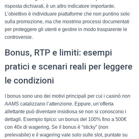
risposta dichiarati, è un altro indicatore importante.
L’obiettivo è individuare piattaforme che non puntino solo
sulla promozione, ma che mostrino processi documentati
per proteggere gli utenti e gestire in modo trasparente le
controversie.
Bonus, RTP e limiti: esempi
pratici e scenari reali per leggere
le condizioni
I bonus sono uno dei motivi principali per cui i casinò
non
AAMS
catalizzano l’attenzione. Eppure, un’offerta
allettante può diventare insidiosa se non si conoscono i
dettagli. Esempio tipico: un bonus del 100% fino a 500€
con 40x di wagering. Se il bonus è “sticky” (non
prelevabile) e il wagering vale solo sulle slot, puntate su