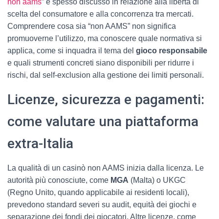
non aams
” è spesso discusso in relazione alla libertà di
scelta del consumatore e alla concorrenza tra mercati.
Comprendere cosa sia “non AAMS” non significa
promuoverne l’utilizzo, ma conoscere quale normativa si
applica, come si inquadra il tema del
gioco responsabile
e quali strumenti concreti siano disponibili per ridurre i
rischi, dal self-exclusion alla gestione dei limiti personali.
Licenze, sicurezza e pagamenti:
come valutare una piattaforma
extra-Italia
La qualità di un casinò non AAMS inizia dalla licenza. Le
autorità più conosciute, come
MGA
(Malta) o UKGC
(Regno Unito, quando applicabile ai residenti locali),
prevedono standard severi su audit, equità dei giochi e
separazione dei fondi dei giocatori. Altre licenze, come