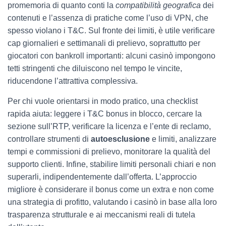
promemoria di quanto conti la
compatibilità geografica
dei
contenuti e l’assenza di pratiche come l’uso di VPN, che
spesso violano i T&C. Sul fronte dei limiti, è utile verificare
cap giornalieri e settimanali di prelievo, soprattutto per
giocatori con bankroll importanti: alcuni casinò impongono
tetti stringenti che diluiscono nel tempo le vincite,
riducendone l’attrattiva complessiva.
Per chi vuole orientarsi in modo pratico, una checklist
rapida aiuta: leggere i T&C bonus in blocco, cercare la
sezione sull’RTP, verificare la licenza e l’ente di reclamo,
controllare strumenti di
autoesclusione
e limiti, analizzare
tempi e commissioni di prelievo, monitorare la qualità del
supporto clienti. Infine, stabilire limiti personali chiari e non
superarli, indipendentemente dall’offerta. L’approccio
migliore è considerare il bonus come un extra e non come
una strategia di profitto, valutando i casinò in base alla loro
trasparenza strutturale e ai meccanismi reali di tutela