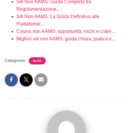
Siti Non AAMS: Guida Completa tra
Regolamentazione,…
Siti Non AAMS: La Guida Definitiva alle
Piattaforme…
Casino non AAMS: opportunità, rischi e criteri…
Migliori siti non AAMS: guida chiara, pratica e…
Categories:
BLOG