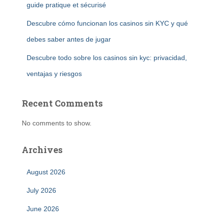
guide pratique et sécurisé
Descubre cómo funcionan los casinos sin KYC y qué
debes saber antes de jugar
Descubre todo sobre los casinos sin kyc: privacidad,
ventajas y riesgos
Recent Comments
No comments to show.
Archives
August 2026
July 2026
June 2026