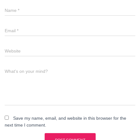
Name
*
Email
*
Website
What's on your mind?
Save my name, email, and website in this browser for the
next time I comment.