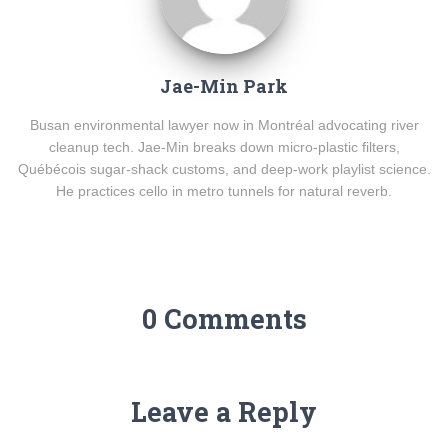
Jae-Min Park
Busan environmental lawyer now in Montréal advocating river
cleanup tech. Jae-Min breaks down micro-plastic filters,
Québécois sugar-shack customs, and deep-work playlist science.
He practices cello in metro tunnels for natural reverb.
0 Comments
Leave a Reply