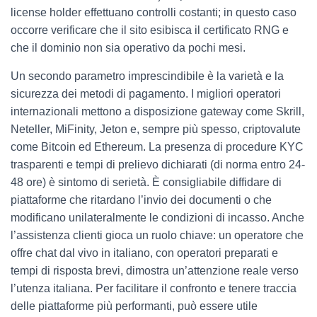
license holder effettuano controlli costanti; in questo caso
occorre verificare che il sito esibisca il certificato RNG e
che il dominio non sia operativo da pochi mesi.
Un secondo parametro imprescindibile è la varietà e la
sicurezza dei metodi di pagamento. I migliori operatori
internazionali mettono a disposizione gateway come Skrill,
Neteller, MiFinity, Jeton e, sempre più spesso, criptovalute
come Bitcoin ed Ethereum. La presenza di procedure KYC
trasparenti e tempi di prelievo dichiarati (di norma entro 24-
48 ore) è sintomo di serietà. È consigliabile diffidare di
piattaforme che ritardano l’invio dei documenti o che
modificano unilateralmente le condizioni di incasso. Anche
l’assistenza clienti gioca un ruolo chiave: un operatore che
offre chat dal vivo in italiano, con operatori preparati e
tempi di risposta brevi, dimostra un’attenzione reale verso
l’utenza italiana. Per facilitare il confronto e tenere traccia
delle piattaforme più performanti, può essere utile