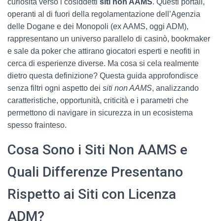
curiosità verso i cosiddetti
siti non AAMS
. Questi portali,
operanti al di fuori della regolamentazione dell’Agenzia
delle Dogane e dei Monopoli (ex AAMS, oggi ADM),
rappresentano un universo parallelo di casinò, bookmaker
e sale da poker che attirano giocatori esperti e neofiti in
cerca di esperienze diverse. Ma cosa si cela realmente
dietro questa definizione? Questa guida approfondisce
senza filtri ogni aspetto dei
siti non AAMS
, analizzando
caratteristiche, opportunità, criticità e i parametri che
permettono di navigare in sicurezza in un ecosistema
spesso frainteso.
Cosa Sono i Siti Non AAMS e
Quali Differenze Presentano
Rispetto ai Siti con Licenza
ADM?