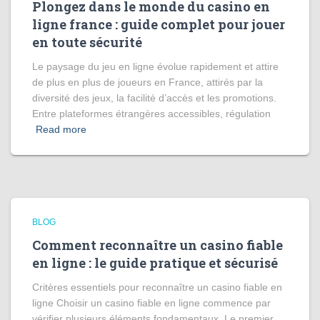
Plongez dans le monde du casino en
ligne france : guide complet pour jouer
en toute sécurité
Le paysage du jeu en ligne évolue rapidement et attire
de plus en plus de joueurs en France, attirés par la
diversité des jeux, la facilité d’accès et les promotions.
Entre plateformes étrangères accessibles, régulation
Read more
BLOG
Comment reconnaître un casino fiable
en ligne : le guide pratique et sécurisé
Critères essentiels pour reconnaître un casino fiable en
ligne Choisir un casino fiable en ligne commence par
vérifier plusieurs éléments fondamentaux. Le premier