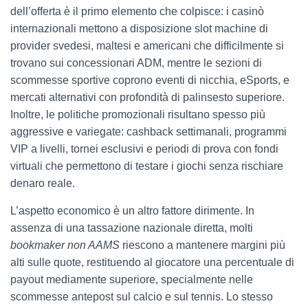
dell’offerta è il primo elemento che colpisce: i casinò
internazionali mettono a disposizione slot machine di
provider svedesi, maltesi e americani che difficilmente si
trovano sui concessionari ADM, mentre le sezioni di
scommesse sportive coprono eventi di nicchia, eSports, e
mercati alternativi con profondità di palinsesto superiore.
Inoltre, le politiche promozionali risultano spesso più
aggressive e variegate: cashback settimanali, programmi
VIP a livelli, tornei esclusivi e periodi di prova con fondi
virtuali che permettono di testare i giochi senza rischiare
denaro reale.
L’aspetto economico è un altro fattore dirimente. In
assenza di una tassazione nazionale diretta, molti
bookmaker non AAMS
riescono a mantenere margini più
alti sulle quote, restituendo al giocatore una percentuale di
payout mediamente superiore, specialmente nelle
scommesse antepost sul calcio e sul tennis. Lo stesso