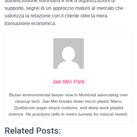
autoesclusione volontaria e link a organizzazioni di
supporto, segno di un approccio maturo al mercato che
valorizza la relazione con il cliente oltre la mera
transazione economica.
Jae-Min Park
Busan environmental lawyer now in Montréal advocating river
cleanup tech. Jae-Min breaks down micro-plastic filters,
Québécois sugar-shack customs, and deep-work playlist
science. He practices cello in metro tunnels for natural reverb.
Related Posts: