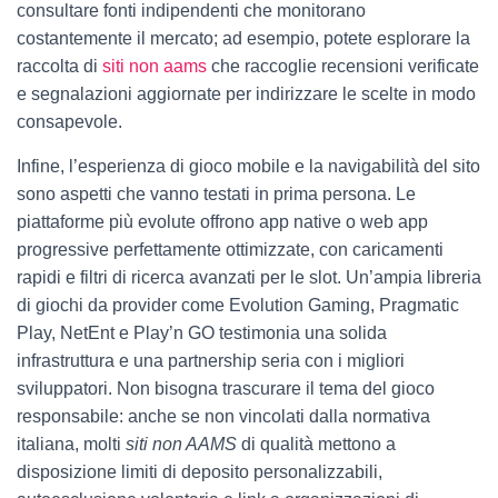
consultare fonti indipendenti che monitorano
costantemente il mercato; ad esempio, potete esplorare la
raccolta di
siti non aams
che raccoglie recensioni verificate
e segnalazioni aggiornate per indirizzare le scelte in modo
consapevole.
Infine, l’esperienza di gioco mobile e la navigabilità del sito
sono aspetti che vanno testati in prima persona. Le
piattaforme più evolute offrono app native o web app
progressive perfettamente ottimizzate, con caricamenti
rapidi e filtri di ricerca avanzati per le slot. Un’ampia libreria
di giochi da provider come Evolution Gaming, Pragmatic
Play, NetEnt e Play’n GO testimonia una solida
infrastruttura e una partnership seria con i migliori
sviluppatori. Non bisogna trascurare il tema del gioco
responsabile: anche se non vincolati dalla normativa
italiana, molti
siti non AAMS
di qualità mettono a
disposizione limiti di deposito personalizzabili,