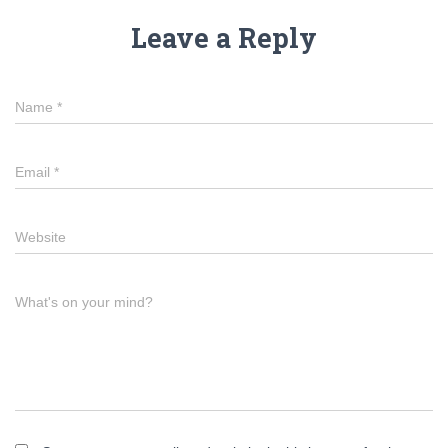
Leave a Reply
Name
*
Email
*
Website
What's on your mind?