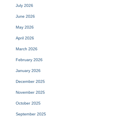
July 2026
June 2026
May 2026
April 2026
March 2026
February 2026
January 2026
December 2025
November 2025
October 2025
September 2025