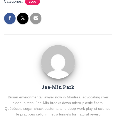
Categories:
BLOG
Jae-Min Park
Busan environmental lawyer now in Montréal advocating river
cleanup tech. Jae-Min breaks down micro-plastic filters,
Québécois sugar-shack customs, and deep-work playlist science.
He practices cello in metro tunnels for natural reverb.