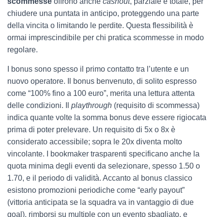
scommesse
offrono anche
cashout
, parziale e totale, per
chiudere una puntata in anticipo, proteggendo una parte
della vincita o limitando le perdite. Questa flessibilità è
ormai imprescindibile per chi pratica scommesse in modo
regolare.
I bonus sono spesso il primo contatto tra l’utente e un
nuovo operatore. Il bonus benvenuto, di solito espresso
come “100% fino a 100 euro”, merita una lettura attenta
delle condizioni. Il
playthrough
(requisito di scommessa)
indica quante volte la somma bonus deve essere rigiocata
prima di poter prelevare. Un requisito di 5x o 8x è
considerato accessibile; sopra le 20x diventa molto
vincolante. I bookmaker trasparenti specificano anche la
quota minima degli eventi da selezionare, spesso 1.50 o
1.70, e il periodo di validità. Accanto al bonus classico
esistono promozioni periodiche come “early payout”
(vittoria anticipata se la squadra va in vantaggio di due
goal), rimborsi su multiple con un evento sbagliato, e