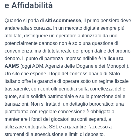
e Affidabilità
Quando si parla di
siti scommesse
, il primo pensiero deve
andare alla sicurezza. In un mercato digitale sempre più
affollato, distinguere un operatore autorizzato da uno
potenzialmente dannoso non è solo una questione di
convenienza, ma di tutela reale dei propri dati e del proprio
denaro. Il punto di partenza imprescindibile è la
licenza
AAMS
(oggi ADM, Agenzia delle Dogane e dei Monopoli).
Un sito che espone il logo del concessionario di Stato
italiano offre la garanzia di operare sotto un regime fiscale
trasparente, con controlli periodici sulla correttezza delle
quote, sulla solidità patrimoniale e sulla protezione delle
transazioni. Non si tratta di un dettaglio burocratico: una
piattaforma con regolare concessione è obbligata a
mantenere i fondi dei giocatori su conti separati, a
utilizzare crittografia SSL e a garantire l’accesso a
strumenti di autoesclusione e limiti di deposito.