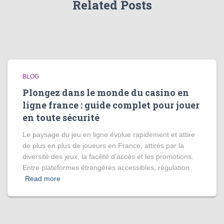
Related Posts
BLOG
Plongez dans le monde du casino en
ligne france : guide complet pour jouer
en toute sécurité
Le paysage du jeu en ligne évolue rapidement et attire
de plus en plus de joueurs en France, attirés par la
diversité des jeux, la facilité d’accès et les promotions.
Entre plateformes étrangères accessibles, régulation
Read more