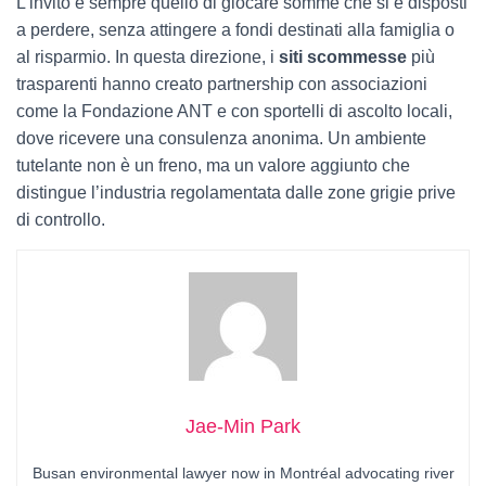
L’invito è sempre quello di giocare somme che si è disposti
a perdere, senza attingere a fondi destinati alla famiglia o
al risparmio. In questa direzione, i
siti scommesse
più
trasparenti hanno creato partnership con associazioni
come la Fondazione ANT e con sportelli di ascolto locali,
dove ricevere una consulenza anonima. Un ambiente
tutelante non è un freno, ma un valore aggiunto che
distingue l’industria regolamentata dalle zone grigie prive
di controllo.
Jae-Min Park
Busan environmental lawyer now in Montréal advocating river