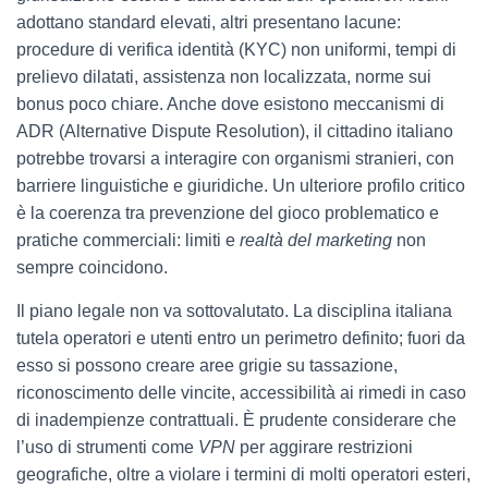
adottano standard elevati, altri presentano lacune:
procedure di verifica identità (KYC) non uniformi, tempi di
prelievo dilatati, assistenza non localizzata, norme sui
bonus poco chiare. Anche dove esistono meccanismi di
ADR (Alternative Dispute Resolution), il cittadino italiano
potrebbe trovarsi a interagire con organismi stranieri, con
barriere linguistiche e giuridiche. Un ulteriore profilo critico
è la coerenza tra prevenzione del gioco problematico e
pratiche commerciali: limiti e
realtà del marketing
non
sempre coincidono.
Il piano legale non va sottovalutato. La disciplina italiana
tutela operatori e utenti entro un perimetro definito; fuori da
esso si possono creare aree grigie su tassazione,
riconoscimento delle vincite, accessibilità ai rimedi in caso
di inadempienze contrattuali. È prudente considerare che
l’uso di strumenti come
VPN
per aggirare restrizioni
geografiche, oltre a violare i termini di molti operatori esteri,