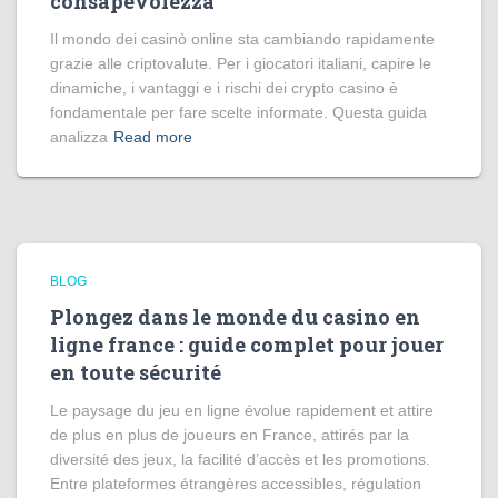
consapevolezza
Il mondo dei casinò online sta cambiando rapidamente
grazie alle criptovalute. Per i giocatori italiani, capire le
dinamiche, i vantaggi e i rischi dei crypto casino è
fondamentale per fare scelte informate. Questa guida
analizza
Read more
BLOG
Plongez dans le monde du casino en
ligne france : guide complet pour jouer
en toute sécurité
Le paysage du jeu en ligne évolue rapidement et attire
de plus en plus de joueurs en France, attirés par la
diversité des jeux, la facilité d’accès et les promotions.
Entre plateformes étrangères accessibles, régulation