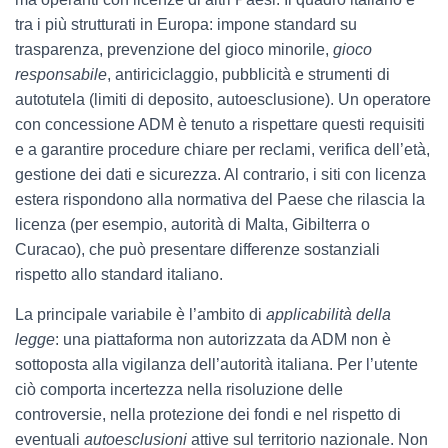
tra i più strutturati in Europa: impone standard su
trasparenza, prevenzione del gioco minorile,
gioco
responsabile
, antiriciclaggio, pubblicità e strumenti di
autotutela (limiti di deposito, autoesclusione). Un operatore
con concessione ADM è tenuto a rispettare questi requisiti
e a garantire procedure chiare per reclami, verifica dell’età,
gestione dei dati e sicurezza. Al contrario, i siti con licenza
estera rispondono alla normativa del Paese che rilascia la
licenza (per esempio, autorità di Malta, Gibilterra o
Curacao), che può presentare differenze sostanziali
rispetto allo standard italiano.
La principale variabile è l’ambito di
applicabilità della
legge
: una piattaforma non autorizzata da ADM non è
sottoposta alla vigilanza dell’autorità italiana. Per l’utente
ciò comporta incertezza nella risoluzione delle
controversie, nella protezione dei fondi e nel rispetto di
eventuali
autoesclusioni
attive sul territorio nazionale. Non