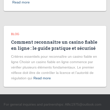
Read more
BLOG
Comment reconnaître un casino fiable
en ligne : le guide pratique et sécurisé
Critères essentiels pour reconnaître un casino fiable en
ligne Choisir un casino fiable en ligne commence par
vérifier plusieurs éléments fondamentaux. Le premier
réflexe doit être de contrôler la licence et l’autorité de
régulation qui
Read more
For general inquiries and partnerships:
Alfic1975@outlook.com