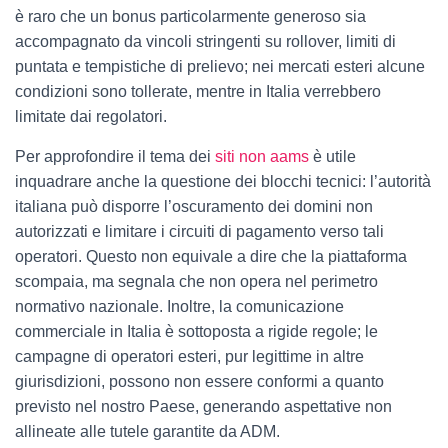
è raro che un bonus particolarmente generoso sia
accompagnato da vincoli stringenti su rollover, limiti di
puntata e tempistiche di prelievo; nei mercati esteri alcune
condizioni sono tollerate, mentre in Italia verrebbero
limitate dai regolatori.
Per approfondire il tema dei
siti non aams
è utile
inquadrare anche la questione dei blocchi tecnici: l’autorità
italiana può disporre l’oscuramento dei domini non
autorizzati e limitare i circuiti di pagamento verso tali
operatori. Questo non equivale a dire che la piattaforma
scompaia, ma segnala che non opera nel perimetro
normativo nazionale. Inoltre, la comunicazione
commerciale in Italia è sottoposta a rigide regole; le
campagne di operatori esteri, pur legittime in altre
giurisdizioni, possono non essere conformi a quanto
previsto nel nostro Paese, generando aspettative non
allineate alle tutele garantite da ADM.