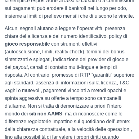
la semplice esposizione ai
tassi di cambio
o a commissioni
sui pagamenti può erodere il bankroll nel lungo periodo,
insieme a limiti di prelievo mensili che diluiscono le vincite.
Alcuni segnali aiutano a leggere l’operatività: presenza
chiara della licenza e del numero identificativo, policy di
gioco responsabile
con strumenti effettivi
(autoesclusione, limiti, reality check), termini dei bonus
sintetizzati e spiegati, indicazione del provider di gioco e
dei
payout
, canali di contatto multi-lingua e tempi di
risposta. Al contrario, promesse di RTP “garantiti” superiore
agli standard, assenza di informazioni sulla licenza, T&C
vaghi o mutevoli, pagamenti vincolati a metodi opachi e
spinta aggressiva su offerte a tempo sono campanelli
d’allarme. Non si tratta di demonizzare a priori l’intero
mondo dei
siti non AAMS
, ma di riconoscere come le
differenze regolatorie impattino sul quotidiano dell’utente:
dalla chiarezza contrattuale, alla velocità delle operazioni,
fino alla possibilità di far valere i propri diritti quando