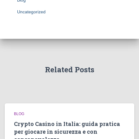
Blog
Uncategorized
Related Posts
BLOG
Crypto Casino in Italia: guida pratica
per giocare in sicurezza e con