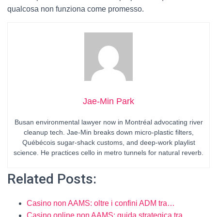
qualcosa non funziona come promesso.
Jae-Min Park
Busan environmental lawyer now in Montréal advocating river
cleanup tech. Jae-Min breaks down micro-plastic filters,
Québécois sugar-shack customs, and deep-work playlist
science. He practices cello in metro tunnels for natural reverb.
Related Posts:
Casino non AAMS: oltre i confini ADM tra…
Casino online non AAMS: guida strategica tra…