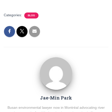
Categories:
BLOG
Jae-Min Park
Busan environmental lawyer now in Montréal advocating river