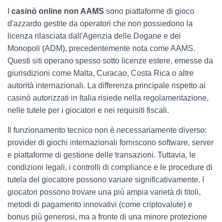
I
casinò online non AAMS
sono piattaforme di gioco
d'azzardo gestite da operatori che non possiedono la
licenza rilasciata dall'Agenzia delle Dogane e dei
Monopoli (ADM), precedentemente nota come AAMS.
Questi siti operano spesso sotto licenze estere, emesse da
giurisdizioni come Malta, Curacao, Costa Rica o altre
autorità internazionali. La differenza principale rispetto ai
casinò autorizzati in Italia risiede nella regolamentazione,
nelle tutele per i giocatori e nei requisiti fiscali.
Il funzionamento tecnico non è necessariamente diverso:
provider di giochi internazionali forniscono software, server
e piattaforme di gestione delle transazioni. Tuttavia, le
condizioni legali, i controlli di compliance e le procedure di
tutela del giocatore possono variare significativamente. I
giocatori possono trovare una più ampia varietà di titoli,
metodi di pagamento innovativi (come criptovalute) e
bonus più generosi, ma a fronte di una minore protezione