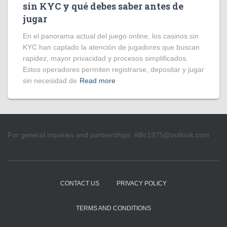
sin KYC y qué debes saber antes de
jugar
En el panorama actual del juego online, los casinos sin
KYC han captado la atención de jugadores que buscan
rapidez, mayor privacidad y procesos simplificados.
Estos operadores permiten registrarse, depositar y jugar
sin necesidad de
Read more
For general inquiries and partnerships:
Alfic1975@outlook.com
CONTACT US
PRIVACY POLICY
TERMS AND CONDITIONS