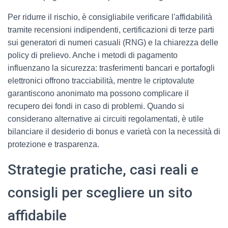
Per ridurre il rischio, è consigliabile verificare l'affidabilità
tramite recensioni indipendenti, certificazioni di terze parti
sui generatori di numeri casuali (RNG) e la chiarezza delle
policy di prelievo. Anche i metodi di pagamento
influenzano la sicurezza: trasferimenti bancari e portafogli
elettronici offrono tracciabilità, mentre le criptovalute
garantiscono anonimato ma possono complicare il
recupero dei fondi in caso di problemi. Quando si
considerano alternative ai circuiti regolamentati, è utile
bilanciare il desiderio di bonus e varietà con la necessità di
protezione e trasparenza.
Strategie pratiche, casi reali e
consigli per scegliere un sito
affidabile