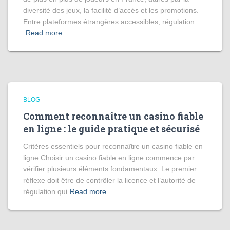
diversité des jeux, la facilité d’accès et les promotions.
Entre plateformes étrangères accessibles, régulation
Read more
BLOG
Comment reconnaître un casino fiable
en ligne : le guide pratique et sécurisé
Critères essentiels pour reconnaître un casino fiable en
ligne Choisir un casino fiable en ligne commence par
vérifier plusieurs éléments fondamentaux. Le premier
réflexe doit être de contrôler la licence et l’autorité de
régulation qui
Read more