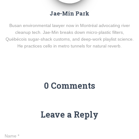
Jae-Min Park
Busan environmental lawyer now in Montréal advocating river
cleanup tech. Jae-Min breaks down micro-plastic filters,
Québécois sugar-shack customs, and deep-work playlist science.
He practices cello in metro tunnels for natural reverb.
0 Comments
Leave a Reply
Name
*