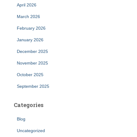
April 2026
March 2026
February 2026
January 2026
December 2025
November 2025
October 2025
September 2025
Categories
Blog
Uncategorized