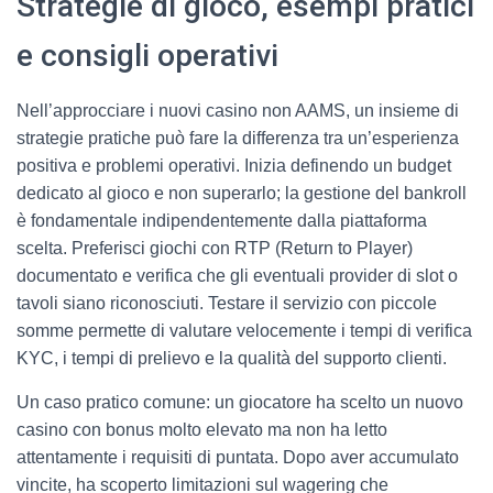
Strategie di gioco, esempi pratici
e consigli operativi
Nell’approcciare i nuovi casino non AAMS, un insieme di
strategie pratiche può fare la differenza tra un’esperienza
positiva e problemi operativi. Inizia definendo un budget
dedicato al gioco e non superarlo; la gestione del bankroll
è fondamentale indipendentemente dalla piattaforma
scelta. Preferisci giochi con RTP (Return to Player)
documentato e verifica che gli eventuali provider di slot o
tavoli siano riconosciuti. Testare il servizio con piccole
somme permette di valutare velocemente i tempi di verifica
KYC, i tempi di prelievo e la qualità del supporto clienti.
Un caso pratico comune: un giocatore ha scelto un nuovo
casino con bonus molto elevato ma non ha letto
attentamente i requisiti di puntata. Dopo aver accumulato
vincite, ha scoperto limitazioni sul wagering che