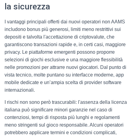
la sicurezza
I vantaggi principali offerti dai nuovi operatori non AAMS
includono bonus più generosi, limiti meno restrittivi sui
depositi e talvolta l'accettazione di criptovalute, che
garantiscono transazioni rapide e, in certi casi, maggiore
privacy. Le piattaforme emergenti possono proporre
selezioni di giochi esclusive e una maggiore flessibilità
nelle promozioni per attrarre nuovi giocatori. Dal punto di
vista tecnico, molte puntano su interfacce moderne, app
mobile dedicate e un’ampia scelta di provider software
internazionali.
I rischi non sono però trascurabili: l'assenza della licenza
italiana può significare minori garanzie nel caso di
contenziosi, tempi di risposta più lunghi e regolamenti
meno stringenti sul gioco responsabile. Alcuni operatori
potrebbero applicare termini e condizioni complicati,