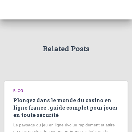
Related Posts
BLOG
Plongez dans le monde du casino en
ligne france : guide complet pour jouer
en toute sécurité
Le paysage du jeu en ligne évolue rapidement et attire
de plus en plus de joueurs en France, attirés par la