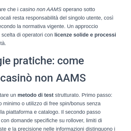
dare che i
casino non AAMS
operano sotto
 locali resta responsabilità del singolo utente, così
secondo la normativa vigente. Un approccio
a scelta di operatori con
licenze solide e processi
tà.
gie pratiche: come
n casinò non AAMS
ttare un
metodo di test
strutturato. Primo passo:
o minimo o utilizzo di free spin/bonus senza
della piattaforma e catalogo. Il secondo passo
t con domande specifiche su rollover, limiti di
ste e la precisione nelle informazioni distinguono i