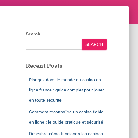
Search
SEARCH
Recent Posts
Plongez dans le monde du casino en
ligne france : guide complet pour jouer
en toute sécurité
Comment reconnaître un casino fiable
en ligne : le guide pratique et sécurisé
Descubre cómo funcionan los casinos