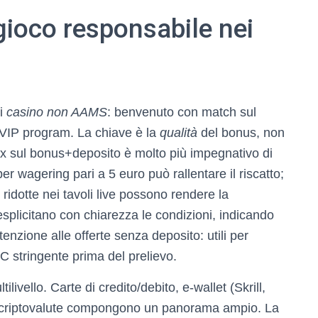
ioco responsabile nei
ei
casino non AAMS
: benvenuto con match sul
 VIP program. La chiave è la
qualità
del bonus, non
0x sul bonus+deposito è molto più impegnativo di
er wagering pari a 5 euro può rallentare il riscatto;
 ridotte nei tavoli live possono rendere la
esplicitano con chiarezza le condizioni, indicando
tenzione alle offerte senza deposito: utili per
YC stringente prima del prelievo.
ilivello. Carte di credito/debito, e-wallet (Skrill,
ino criptovalute compongono un panorama ampio. La