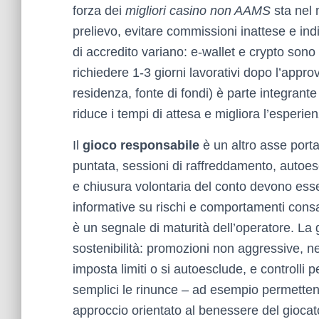
forza dei
migliori casino non AAMS
sta nel 
prelievo, evitare commissioni inattese e in
di accredito variano: e-wallet e crypto sono
richiedere 1-3 giorni lavorativi dopo l’app
residenza, fonte di fondi) è parte integrante
riduce i tempi di attesa e migliora l’esperi
Il
gioco responsabile
è un altro asse porta
puntata, sessioni di raffreddamento, autoe
e chiusura volontaria del conto devono esse
informative su rischi e comportamenti consa
è un segnale di maturità dell’operatore. La
sostenibilità: promozioni non aggressive, n
imposta limiti o si autoesclude, e controlli 
semplici le rinunce – ad esempio permettend
approccio orientato al benessere del giocato