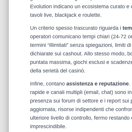
Evolution indicano un ecosistema curato e co
tavoli live, blackjack e roulette.
Un criterio spesso trascurato riguarda i
tem
operatori comunicano tempi chiari (24-72 ore
termini “illimitati” senza spiegazioni, limiti
dichiarate sui cashout. Allo stesso modo, b
puntata massima, giochi esclusi e scadenz
della serietà del casinò.
Infine, contano
assistenza e reputazione
.
rapide e canali multipli (email, chat) sono ind
presenza sui forum di settore e i report su
aggiornata, risorse indipendenti che confr
ulteriore livello di controllo, fermo restando
imprescindibile.