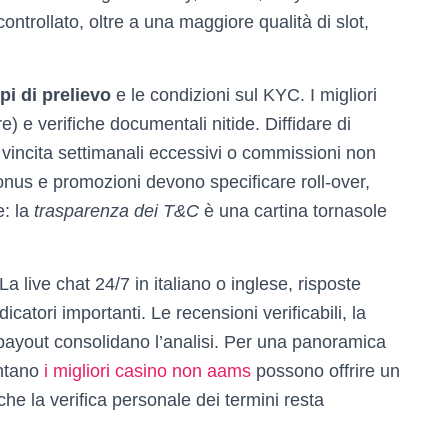
ntrollato, oltre a una maggiore qualità di slot,
pi di prelievo
e le condizioni sul KYC. I migliori
) e verifiche documentali nitide. Diffidare di
 di vincita settimanali eccessivi o commissioni non
onus e promozioni devono specificare roll-over,
e: la
trasparenza dei T&C
è una cartina tornasole
 La live chat 24/7 in italiano o inglese, risposte
icatori importanti. Le recensioni verificabili, la
i payout consolidano l’analisi. Per una panoramica
ontano
i migliori casino non aams
possono offrire un
 che la verifica personale dei termini resta