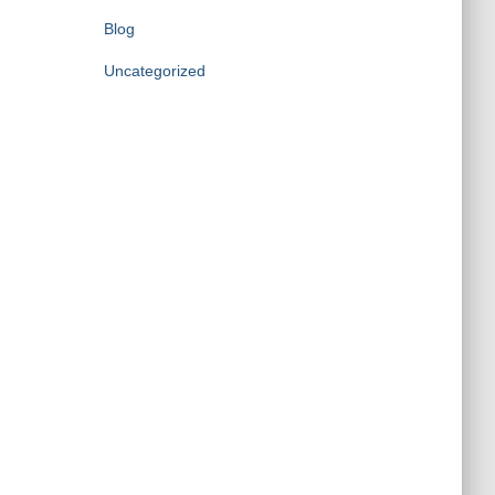
Blog
Uncategorized