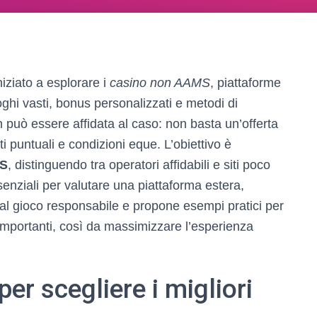
niziato a esplorare i
casino non AAMS
, piattaforme
oghi vasti, bonus personalizzati e metodi di
 può essere affidata al caso: non basta un’offerta
i puntuali e condizioni eque. L’obiettivo è
MS
, distinguendo tra operatori affidabili e siti poco
ssenziali per valutare una piattaforma estera,
l gioco responsabile e propone esempi pratici per
mportanti, così da massimizzare l’esperienza
per scegliere i migliori