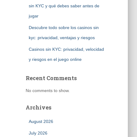
sin KYC y qué debes saber antes de
jugar
Descubre todo sobre los casinos sin
kyc: privacidad, ventajas y riesgos
Casinos sin KYC: privacidad, velocidad
y riesgos en el juego online
Recent Comments
No comments to show.
Archives
August 2026
July 2026