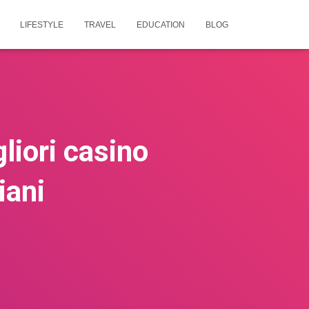
LIFESTYLE
TRAVEL
EDUCATION
BLOG
liori casino
iani