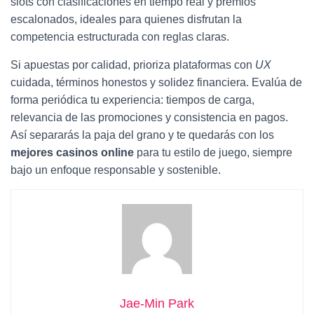
slots con clasificaciones en tiempo real y premios
escalonados, ideales para quienes disfrutan la
competencia estructurada con reglas claras.
Si apuestas por calidad, prioriza plataformas con
UX
cuidada, términos honestos y solidez financiera. Evalúa de
forma periódica tu experiencia: tiempos de carga,
relevancia de las promociones y consistencia en pagos.
Así separarás la paja del grano y te quedarás con los
mejores casinos online
para tu estilo de juego, siempre
bajo un enfoque responsable y sostenible.
Jae-Min Park