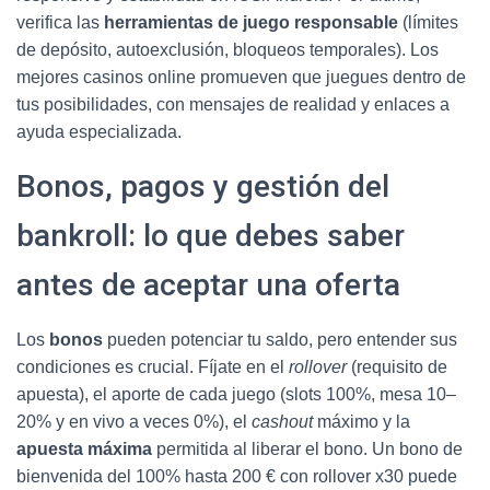
verifica las
herramientas de juego responsable
(límites
de depósito, autoexclusión, bloqueos temporales). Los
mejores casinos online promueven que juegues dentro de
tus posibilidades, con mensajes de realidad y enlaces a
ayuda especializada.
Bonos, pagos y gestión del
bankroll: lo que debes saber
antes de aceptar una oferta
Los
bonos
pueden potenciar tu saldo, pero entender sus
condiciones es crucial. Fíjate en el
rollover
(requisito de
apuesta), el aporte de cada juego (slots 100%, mesa 10–
20% y en vivo a veces 0%), el
cashout
máximo y la
apuesta máxima
permitida al liberar el bono. Un bono de
bienvenida del 100% hasta 200 € con rollover x30 puede