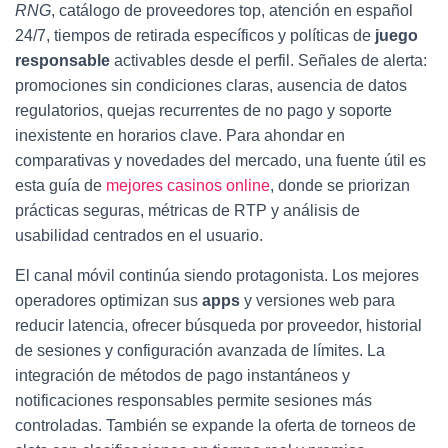
RNG
, catálogo de proveedores top, atención en español
24/7, tiempos de retirada específicos y políticas de
juego
responsable
activables desde el perfil. Señales de alerta:
promociones sin condiciones claras, ausencia de datos
regulatorios, quejas recurrentes de no pago y soporte
inexistente en horarios clave. Para ahondar en
comparativas y novedades del mercado, una fuente útil es
esta guía de
mejores casinos online
, donde se priorizan
prácticas seguras, métricas de RTP y análisis de
usabilidad centrados en el usuario.
El canal móvil continúa siendo protagonista. Los mejores
operadores optimizan sus
apps
y versiones web para
reducir latencia, ofrecer búsqueda por proveedor, historial
de sesiones y configuración avanzada de límites. La
integración de métodos de pago instantáneos y
notificaciones responsables permite sesiones más
controladas. También se expande la oferta de torneos de