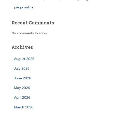
juego online
Recent Comments
No comments to show.
Archives
August 2026
July 2026
June 2026
May 2026
April 2026
March 2026