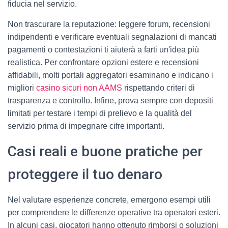
fiducia nel servizio.
Non trascurare la reputazione: leggere forum, recensioni
indipendenti e verificare eventuali segnalazioni di mancati
pagamenti o contestazioni ti aiuterà a farti un'idea più
realistica. Per confrontare opzioni estere e recensioni
affidabili, molti portali aggregatori esaminano e indicano i
migliori
casino sicuri non AAMS
rispettando criteri di
trasparenza e controllo. Infine, prova sempre con depositi
limitati per testare i tempi di prelievo e la qualità del
servizio prima di impegnare cifre importanti.
Casi reali e buone pratiche per
proteggere il tuo denaro
Nel valutare esperienze concrete, emergono esempi utili
per comprendere le differenze operative tra operatori esteri.
In alcuni casi, giocatori hanno ottenuto rimborsi o soluzioni