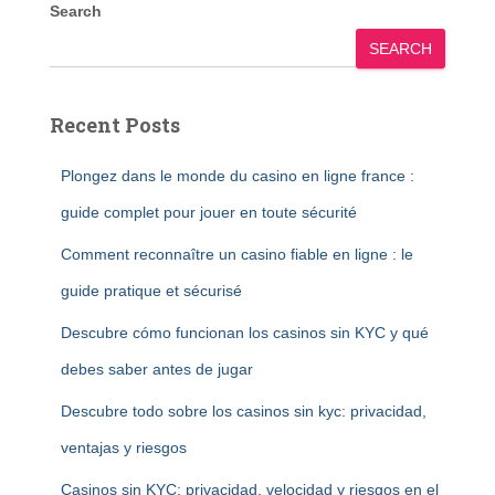
Search
SEARCH
Recent Posts
Plongez dans le monde du casino en ligne france :
guide complet pour jouer en toute sécurité
Comment reconnaître un casino fiable en ligne : le
guide pratique et sécurisé
Descubre cómo funcionan los casinos sin KYC y qué
debes saber antes de jugar
Descubre todo sobre los casinos sin kyc: privacidad,
ventajas y riesgos
Casinos sin KYC: privacidad, velocidad y riesgos en el