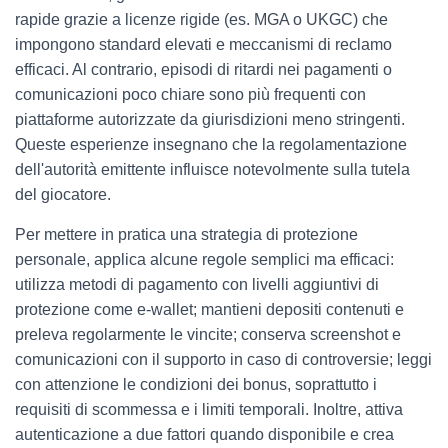
rapide grazie a licenze rigide (es. MGA o UKGC) che
impongono standard elevati e meccanismi di reclamo
efficaci. Al contrario, episodi di ritardi nei pagamenti o
comunicazioni poco chiare sono più frequenti con
piattaforme autorizzate da giurisdizioni meno stringenti.
Queste esperienze insegnano che la regolamentazione
dell'autorità emittente influisce notevolmente sulla tutela
del giocatore.
Per mettere in pratica una strategia di protezione
personale, applica alcune regole semplici ma efficaci:
utilizza metodi di pagamento con livelli aggiuntivi di
protezione come e-wallet; mantieni depositi contenuti e
preleva regolarmente le vincite; conserva screenshot e
comunicazioni con il supporto in caso di controversie; leggi
con attenzione le condizioni dei bonus, soprattutto i
requisiti di scommessa e i limiti temporali. Inoltre, attiva
autenticazione a due fattori quando disponibile e crea