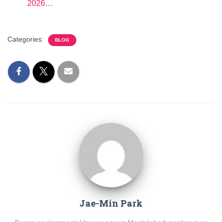
2026…
Categories:
BLOG
Jae-Min Park