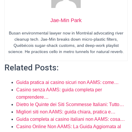
Jae-Min Park
Busan environmental lawyer now in Montréal advocating river
cleanup tech. Jae-Min breaks down micro-plastic filters,
Québécois sugar-shack customs, and deep-work playlist
science. He practices cello in metro tunnels for natural reverb.
Related Posts:
Guida pratica ai casino sicuri non AAMS: come…
Casino senza AAMS: guida completa per
comprendere…
Dietro le Quinte dei Siti Scommesse Italiani: Tutto…
Migliori siti non AAMS: guida chiara, pratica e…
Guida completa ai casino italiani non AAMS: cosa…
Casino Online Non AAMS: La Guida Aggiornata al