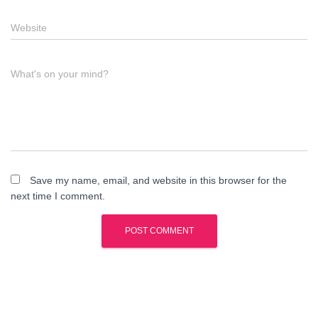
Website
What's on your mind?
Save my name, email, and website in this browser for the
next time I comment.