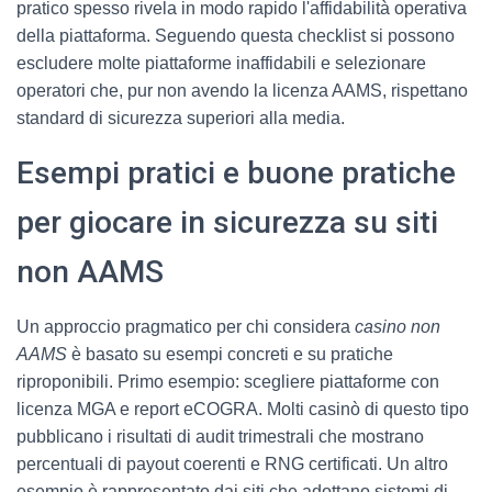
pratico spesso rivela in modo rapido l'affidabilità operativa
della piattaforma. Seguendo questa checklist si possono
escludere molte piattaforme inaffidabili e selezionare
operatori che, pur non avendo la licenza AAMS, rispettano
standard di sicurezza superiori alla media.
Esempi pratici e buone pratiche
per giocare in sicurezza su siti
non AAMS
Un approccio pragmatico per chi considera
casino non
AAMS
è basato su esempi concreti e su pratiche
riproponibili. Primo esempio: scegliere piattaforme con
licenza MGA e report eCOGRA. Molti casinò di questo tipo
pubblicano i risultati di audit trimestrali che mostrano
percentuali di payout coerenti e RNG certificati. Un altro
esempio è rappresentato dai siti che adottano sistemi di