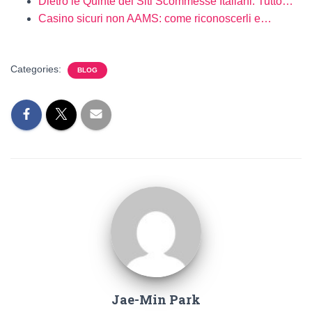
Dietro le Quinte dei Siti Scommesse Italiani: Tutto…
Casino sicuri non AAMS: come riconoscerli e…
Categories:
BLOG
Jae-Min Park