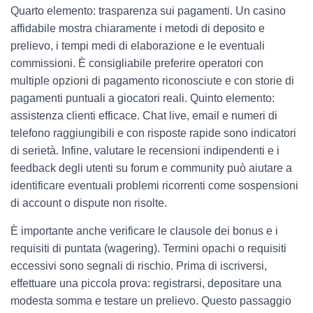
Quarto elemento: trasparenza sui pagamenti. Un casino
affidabile mostra chiaramente i metodi di deposito e
prelievo, i tempi medi di elaborazione e le eventuali
commissioni. È consigliabile preferire operatori con
multiple opzioni di pagamento riconosciute e con storie di
pagamenti puntuali a giocatori reali. Quinto elemento:
assistenza clienti efficace. Chat live, email e numeri di
telefono raggiungibili e con risposte rapide sono indicatori
di serietà. Infine, valutare le recensioni indipendenti e i
feedback degli utenti su forum e community può aiutare a
identificare eventuali problemi ricorrenti come sospensioni
di account o dispute non risolte.
È importante anche verificare le clausole dei bonus e i
requisiti di puntata (wagering). Termini opachi o requisiti
eccessivi sono segnali di rischio. Prima di iscriversi,
effettuare una piccola prova: registrarsi, depositare una
modesta somma e testare un prelievo. Questo passaggio