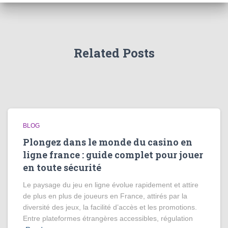
Related Posts
BLOG
Plongez dans le monde du casino en
ligne france : guide complet pour jouer
en toute sécurité
Le paysage du jeu en ligne évolue rapidement et attire
de plus en plus de joueurs en France, attirés par la
diversité des jeux, la facilité d’accès et les promotions.
Entre plateformes étrangères accessibles, régulation