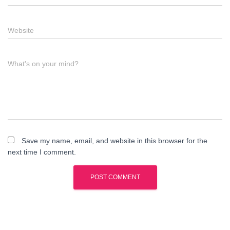
Website
What's on your mind?
Save my name, email, and website in this browser for the
next time I comment.