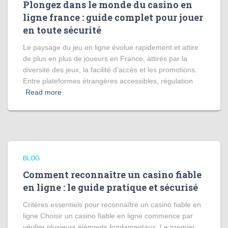
Plongez dans le monde du casino en
ligne france : guide complet pour jouer
en toute sécurité
Le paysage du jeu en ligne évolue rapidement et attire
de plus en plus de joueurs en France, attirés par la
diversité des jeux, la facilité d’accès et les promotions.
Entre plateformes étrangères accessibles, régulation
Read more
BLOG
Comment reconnaître un casino fiable
en ligne : le guide pratique et sécurisé
Critères essentiels pour reconnaître un casino fiable en
ligne Choisir un casino fiable en ligne commence par
vérifier plusieurs éléments fondamentaux. Le premier