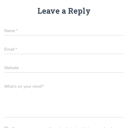
Leave a Reply
Name
*
Email
*
Website
What's on your mind?