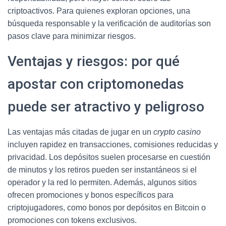
criptoactivos. Para quienes exploran opciones, una
búsqueda responsable y la verificación de auditorías son
pasos clave para minimizar riesgos.
Ventajas y riesgos: por qué
apostar con criptomonedas
puede ser atractivo y peligroso
Las ventajas más citadas de jugar en un
crypto casino
incluyen rapidez en transacciones, comisiones reducidas y
privacidad. Los depósitos suelen procesarse en cuestión
de minutos y los retiros pueden ser instantáneos si el
operador y la red lo permiten. Además, algunos sitios
ofrecen promociones y bonos específicos para
criptojugadores, como bonos por depósitos en Bitcoin o
promociones con tokens exclusivos.