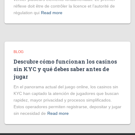
réflexe doit être de contrôler la licence et l’autorité de
régulation qui
Read more
BLOG
Descubre cómo funcionan los casinos
sin KYC y qué debes saber antes de
jugar
En el panorama actual del juego online, los casinos sin
KYC han captado la atención de jugadores que buscan
rapidez, mayor privacidad y procesos simplificados.
Estos operadores permiten registrarse, depositar y jugar
sin necesidad de
Read more