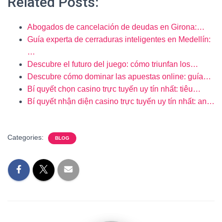
Related Posts:
Abogados de cancelación de deudas en Girona:…
Guía experta de cerraduras inteligentes en Medellín:
…
Descubre el futuro del juego: cómo triunfan los…
Descubre cómo dominar las apuestas online: guía…
Bí quyết chọn casino trực tuyến uy tín nhất: tiêu…
Bí quyết nhận diện casino trực tuyến uy tín nhất: an…
Categories:
BLOG