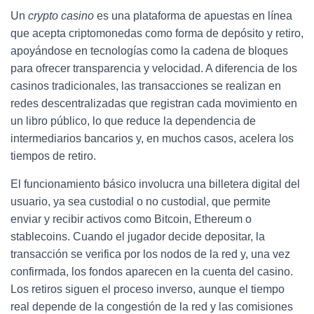
Un
crypto casino
es una plataforma de apuestas en línea
que acepta criptomonedas como forma de depósito y retiro,
apoyándose en tecnologías como la cadena de bloques
para ofrecer transparencia y velocidad. A diferencia de los
casinos tradicionales, las transacciones se realizan en
redes descentralizadas que registran cada movimiento en
un libro público, lo que reduce la dependencia de
intermediarios bancarios y, en muchos casos, acelera los
tiempos de retiro.
El funcionamiento básico involucra una billetera digital del
usuario, ya sea custodial o no custodial, que permite
enviar y recibir activos como Bitcoin, Ethereum o
stablecoins. Cuando el jugador decide depositar, la
transacción se verifica por los nodos de la red y, una vez
confirmada, los fondos aparecen en la cuenta del casino.
Los retiros siguen el proceso inverso, aunque el tiempo
real depende de la congestión de la red y las comisiones