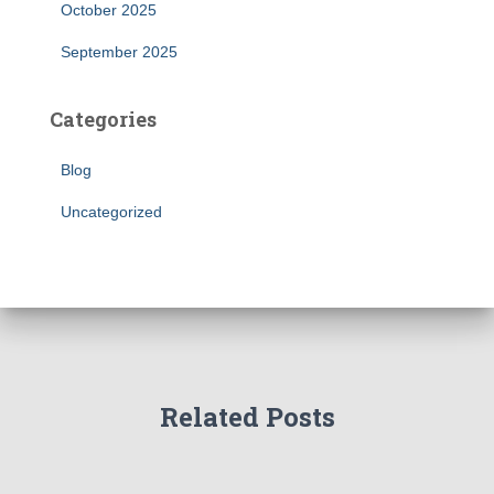
October 2025
September 2025
Categories
Blog
Uncategorized
Related Posts