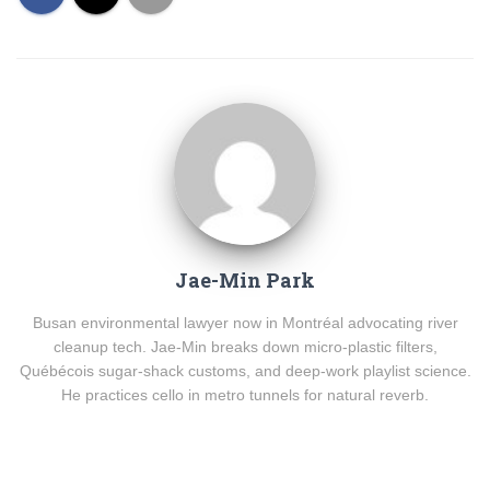
Jae-Min Park
Busan environmental lawyer now in Montréal advocating river
cleanup tech. Jae-Min breaks down micro-plastic filters,
Québécois sugar-shack customs, and deep-work playlist science.
He practices cello in metro tunnels for natural reverb.