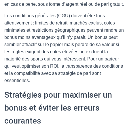
en cas de perte, sous forme d’argent réel ou de pari gratuit.
Les conditions générales (CGU) doivent être lues
attentivement : limites de retrait, marchés exclus, cotes
minimales et restrictions géographiques peuvent rendre un
bonus moins avantageux qu’il n’y paraît. Un bonus peut
sembler attractif sur le papier mais perdre de sa valeur si
les règles exigent des cotes élevées ou excluent la
majorité des sports qui vous intéressent. Pour un parieur
qui veut optimiser son ROI, la transparence des conditions
et la compatibilité avec sa stratégie de pari sont
essentielles.
Stratégies pour maximiser un
bonus et éviter les erreurs
courantes