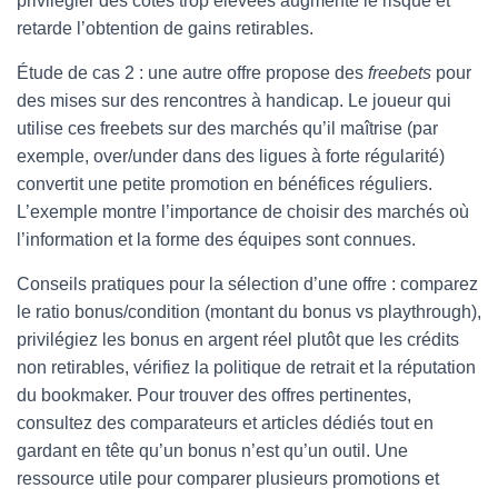
privilégier des cotes trop élevées augmente le risque et
retarde l’obtention de gains retirables.
Étude de cas 2 : une autre offre propose des
freebets
pour
des mises sur des rencontres à handicap. Le joueur qui
utilise ces freebets sur des marchés qu’il maîtrise (par
exemple, over/under dans des ligues à forte régularité)
convertit une petite promotion en bénéfices réguliers.
L’exemple montre l’importance de choisir des marchés où
l’information et la forme des équipes sont connues.
Conseils pratiques pour la sélection d’une offre : comparez
le ratio bonus/condition (montant du bonus vs playthrough),
privilégiez les bonus en argent réel plutôt que les crédits
non retirables, vérifiez la politique de retrait et la réputation
du bookmaker. Pour trouver des offres pertinentes,
consultez des comparateurs et articles dédiés tout en
gardant en tête qu’un bonus n’est qu’un outil. Une
ressource utile pour comparer plusieurs promotions et