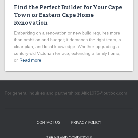
Find the Perfect Builder for Your Cape
Town or Eastern Cape Home
Renovation
Embarking on a renovation or new build requires more
than ambition and budget; it demands the right team, a
clear plan, and local knowledge. Whether upgrading a
century-old Victorian terrace, extending a family home,
or
Read more
For general inquiries and partnerships:
Alfic1975@outlook.com
CONTACT US
PRIVACY POLICY
TERMS AND CONDITIONS