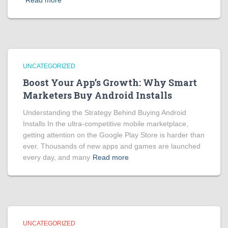
Read more
UNCATEGORIZED
Boost Your App’s Growth: Why Smart
Marketers Buy Android Installs
Understanding the Strategy Behind Buying Android
Installs In the ultra-competitive mobile marketplace,
getting attention on the Google Play Store is harder than
ever. Thousands of new apps and games are launched
every day, and many
Read more
UNCATEGORIZED