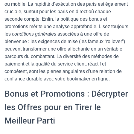
ou mobile. La rapidité d’exécution des paris est également
cruciale, surtout pour les paris en direct où chaque
seconde compte. Enfin, la politique des bonus et
promotions mérite une analyse approfondie. Lisez toujours
les
conditions générales
associées à une offre de
bienvenue : les exigences de mise (les fameux “rollover”)
peuvent transformer une offre alléchante en un véritable
parcours du combattant. La diversité des méthodes de
paiement et la qualité du service client, réactif et
compétent, sont les pierres angulaires d’une relation de
confiance durable avec votre bookmaker en ligne.
Bonus et Promotions : Décrypter
les Offres pour en Tirer le
Meilleur Parti