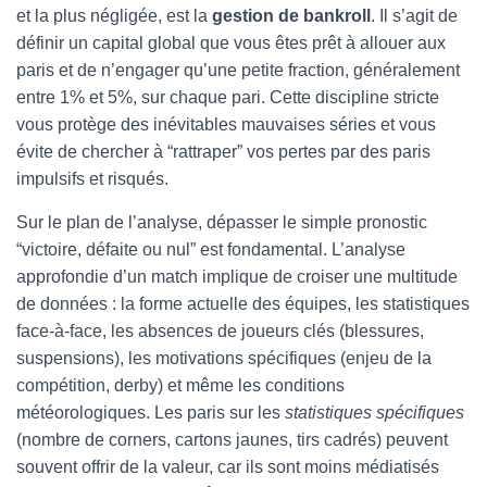
et la plus négligée, est la
gestion de bankroll
. Il s’agit de
définir un capital global que vous êtes prêt à allouer aux
paris et de n’engager qu’une petite fraction, généralement
entre 1% et 5%, sur chaque pari. Cette discipline stricte
vous protège des inévitables mauvaises séries et vous
évite de chercher à “rattraper” vos pertes par des paris
impulsifs et risqués.
Sur le plan de l’analyse, dépasser le simple pronostic
“victoire, défaite ou nul” est fondamental. L’analyse
approfondie d’un match implique de croiser une multitude
de données : la forme actuelle des équipes, les statistiques
face-à-face, les absences de joueurs clés (blessures,
suspensions), les motivations spécifiques (enjeu de la
compétition, derby) et même les conditions
météorologiques. Les paris sur les
statistiques spécifiques
(nombre de corners, cartons jaunes, tirs cadrés) peuvent
souvent offrir de la valeur, car ils sont moins médiatisés