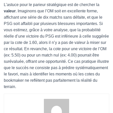
L’astuce pour le parieur stratégique est de chercher la
valeur
. Imaginons que l’OM soit en excellente forme,
affichant une série de dix matchs sans défaite, et que le
PSG soit affaibli par plusieurs blessures importantes. Si
vous estimez, grâce à votre analyse, que la probabilité
réelle d’une victoire du PSG est inférieure à celle suggérée
par la cote de 1.60, alors il n’y a pas de valeur à miser sur
ce résultat. En revanche, la cote pour une victoire de l’OM
(ex: 5.50) ou pour un match nul (ex: 4.00) pourrait être
surévaluée, offrant une opportunité. Ce cas pratique illustre
que le succès ne consiste pas à prédire systématiquement
le favori, mais à identifier les moments où les cotes du
bookmaker ne reflètent pas parfaitement la réalité du
terrain.