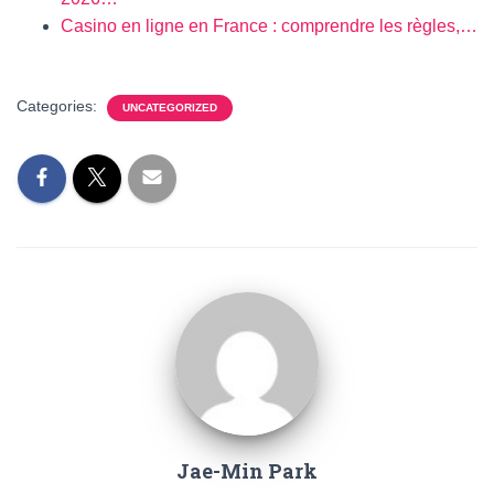
Casino en ligne en France : comprendre les règles,…
Categories:
UNCATEGORIZED
Jae-Min Park