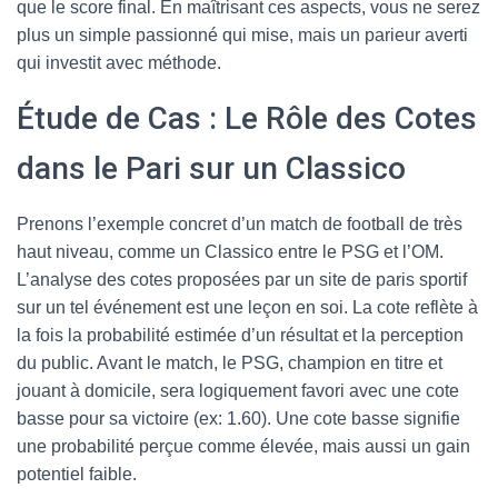
que le score final. En maîtrisant ces aspects, vous ne serez
plus un simple passionné qui mise, mais un parieur averti
qui investit avec méthode.
Étude de Cas : Le Rôle des Cotes
dans le Pari sur un Classico
Prenons l’exemple concret d’un match de football de très
haut niveau, comme un Classico entre le PSG et l’OM.
L’analyse des cotes proposées par un site de paris sportif
sur un tel événement est une leçon en soi. La cote reflète à
la fois la probabilité estimée d’un résultat et la perception
du public. Avant le match, le PSG, champion en titre et
jouant à domicile, sera logiquement favori avec une cote
basse pour sa victoire (ex: 1.60). Une cote basse signifie
une probabilité perçue comme élevée, mais aussi un gain
potentiel faible.