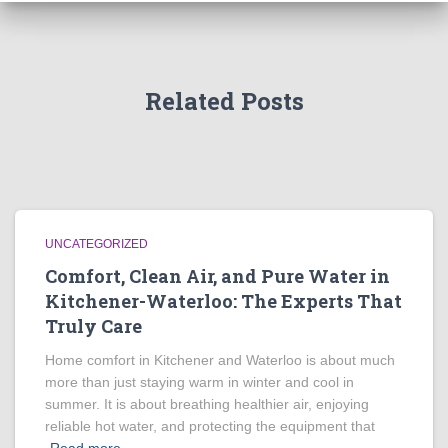
Related Posts
UNCATEGORIZED
Comfort, Clean Air, and Pure Water in
Kitchener-Waterloo: The Experts That
Truly Care
Home comfort in Kitchener and Waterloo is about much
more than just staying warm in winter and cool in
summer. It is about breathing healthier air, enjoying
reliable hot water, and protecting the equipment that