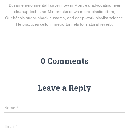
Busan environmental lawyer now in Montréal advocating river
cleanup tech. Jae-Min breaks down micro-plastic filters,
Québécois sugar-shack customs, and deep-work playlist science.
He practices cello in metro tunnels for natural reverb.
0 Comments
Leave a Reply
Name
*
Email
*