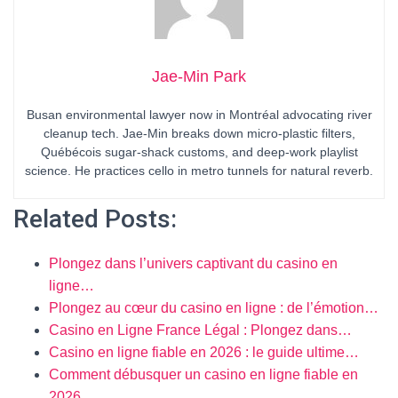
Jae-Min Park
Busan environmental lawyer now in Montréal advocating river
cleanup tech. Jae-Min breaks down micro-plastic filters,
Québécois sugar-shack customs, and deep-work playlist
science. He practices cello in metro tunnels for natural reverb.
Related Posts:
Plongez dans l’univers captivant du casino en
ligne…
Plongez au cœur du casino en ligne : de l’émotion…
Casino en Ligne France Légal : Plongez dans…
Casino en ligne fiable en 2026 : le guide ultime…
Comment débusquer un casino en ligne fiable en
2026…