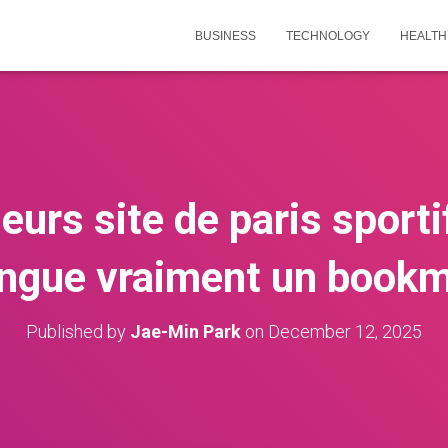
BUSINESS
TECHNOLOGY
HEALTH
eurs site de paris sporti
ingue vraiment un book
Published by
Jae-Min Park
on
December 12, 2025