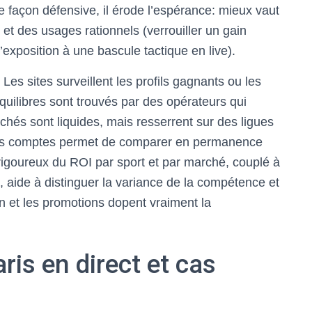
de façon défensive, il érode l’espérance: mieux vaut
) et des usages rationnels (verrouiller un gain
’exposition à une bascule tactique en live).
 Les sites surveillent les profils gagnants ou les
uilibres sont trouvés par des opérateurs qui
rchés sont liquides, mais resserrent sur des ligues
r ses comptes permet de comparer en permanence
 rigoureux du ROI par sport et par marché, couplé à
e), aide à distinguer la variance de la compétence et
on et les promotions dopent vraiment la
ris en direct et cas