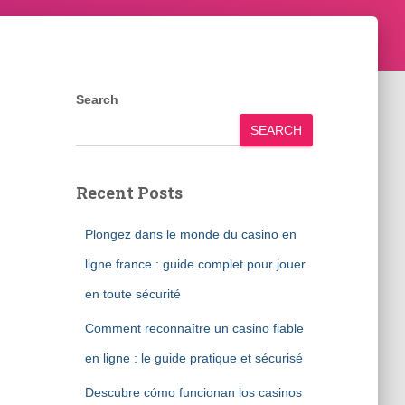
Search
SEARCH
Recent Posts
Plongez dans le monde du casino en
ligne france : guide complet pour jouer
en toute sécurité
Comment reconnaître un casino fiable
en ligne : le guide pratique et sécurisé
Descubre cómo funcionan los casinos