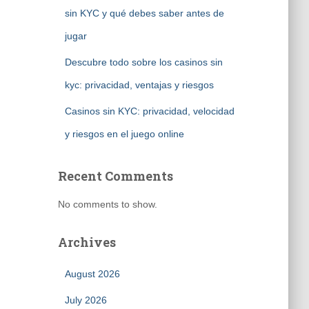
sin KYC y qué debes saber antes de
jugar
Descubre todo sobre los casinos sin
kyc: privacidad, ventajas y riesgos
Casinos sin KYC: privacidad, velocidad
y riesgos en el juego online
Recent Comments
No comments to show.
Archives
August 2026
July 2026