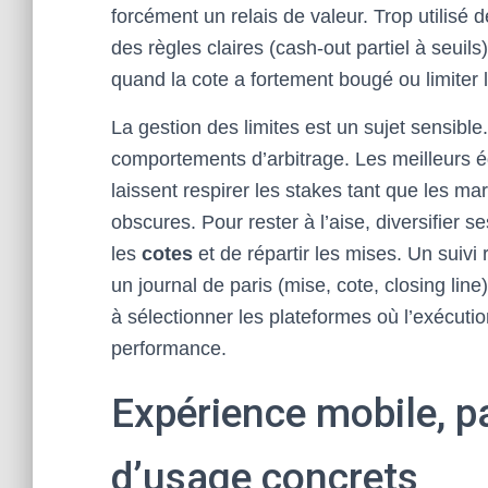
forcément un relais de valeur. Trop utilisé 
des règles claires (cash-out partiel à seuils
quand la cote a fortement bougé ou limiter l
La gestion des limites est un sujet sensible.
comportements d’arbitrage. Les meilleurs éq
laissent respirer les stakes tant que les ma
obscures. Pour rester à l’aise, diversifie
les
cotes
et de répartir les mises. Un suivi
un journal de paris (mise, cote, closing lin
à sélectionner les plateformes où l’exécuti
performance.
Expérience mobile, pa
d’usage concrets