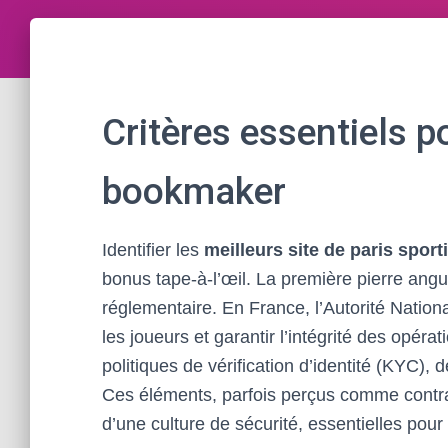
Critères essentiels p
bookmaker
Identifier les
meilleurs site de paris sporti
bonus tape-à-l’œil. La première pierre angu
réglementaire. En France, l’Autorité Nation
les joueurs et garantir l’intégrité des opér
politiques de vérification d’identité (KYC), 
Ces éléments, parfois perçus comme contrai
d’une culture de sécurité, essentielles pour 