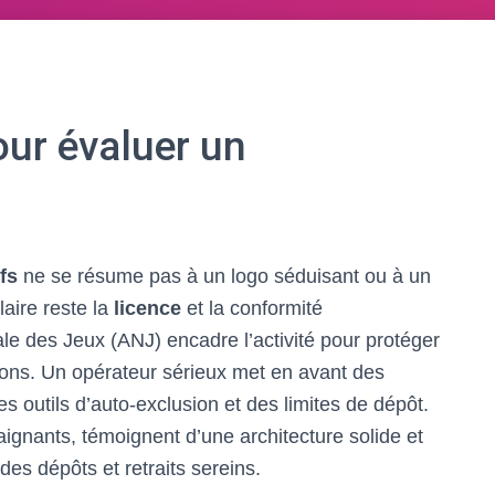
our évaluer un
fs
ne se résume pas à un logo séduisant ou à un
laire reste la
licence
et la conformité
ale des Jeux (ANJ) encadre l’activité pour protéger
ations. Un opérateur sérieux met en avant des
des outils d’auto-exclusion et des limites de dépôt.
gnants, témoignent d’une architecture solide et
des dépôts et retraits sereins.