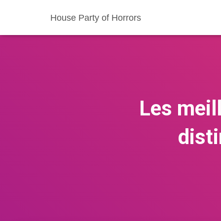
House Party of Horrors
Les meill
dist