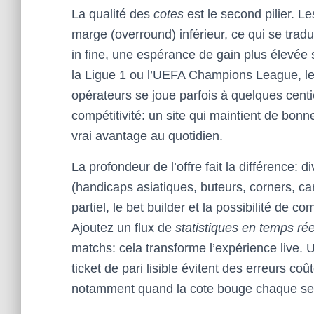
La qualité des
cotes
est le second pilier. L
marge (overround) inférieur, ce qui se tradu
in fine, une espérance de gain plus élevée
la Ligue 1 ou l’UEFA Champions League, les 
opérateurs se joue parfois à quelques cent
compétitivité: un site qui maintient de bon
vrai avantage au quotidien.
La profondeur de l’offre fait la différence: 
(handicaps asiatiques, buteurs, corners, c
partiel, le bet builder et la possibilité de 
Ajoutez un flux de
statistiques en temps rée
matchs: cela transforme l’expérience live. Une
ticket de pari lisible évitent des erreurs co
notamment quand la cote bouge chaque s