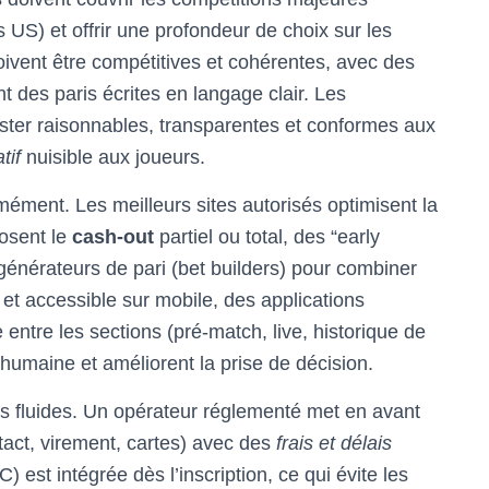
ts US) et offrir une profondeur de choix sur les
ivent être compétitives et cohérentes, avec des
t des paris écrites en langage clair. Les
rester raisonnables, transparentes et conformes aux
tif
nuisible aux joueurs.
ément. Les meilleurs sites autorisés optimisent la
posent le
cash-out
partiel ou total, des “early
générateurs de pari (bet builders) pour combiner
 et accessible sur mobile, des applications
 entre les sections (pré-match, live, historique de
r humaine et améliorent la prise de décision.
s fluides. Un opérateur réglementé met en avant
act, virement, cartes) avec des
frais et délais
) est intégrée dès l’inscription, ce qui évite les