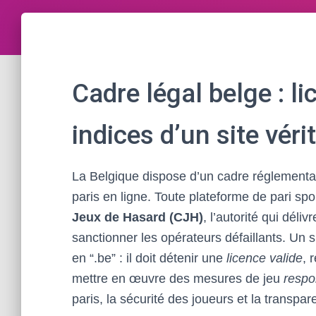
Cadre légal belge : li
indices d’un site vér
La Belgique dispose d’un cadre réglementai
paris en ligne. Toute plateforme de pari spo
Jeux de Hasard (CJH)
, l’autorité qui déli
sanctionner les opérateurs défaillants. Un 
en “.be” : il doit détenir une
licence valide
, 
mettre en œuvre des mesures de jeu
respo
paris, la sécurité des joueurs et la transpa