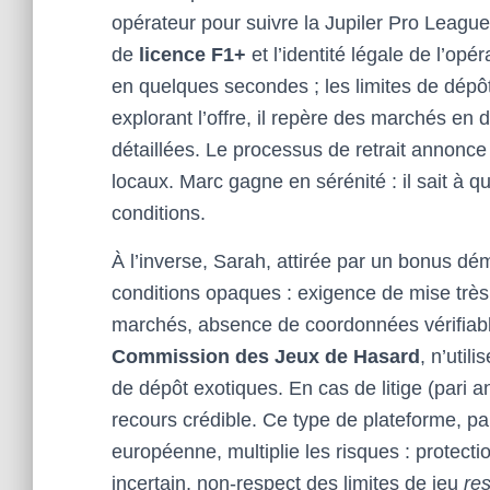
opérateur pour suivre la Jupiler Pro League.
de
licence F1+
et l’identité légale de l’opéra
en quelques secondes ; les limites de dépô
explorant l’offre, il repère des marchés en d
détaillées. Le processus de retrait annonc
locaux. Marc gagne en sérénité : il sait à qui
conditions.
À l’inverse, Sarah, attirée par un bonus d
conditions opaques : exigence de mise très é
marchés, absence de coordonnées vérifiabl
Commission des Jeux de Hasard
, n’util
de dépôt exotiques. En cas de litige (pari 
recours crédible. Ce type de plateforme, pa
européenne, multiplie les risques : protect
incertain, non-respect des limites de jeu
re