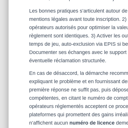
Les bonnes pratiques s’articulent autour de 
mentions légales avant toute inscription. 
opérateurs autorisés pour optimiser la valeu
règlement sont identiques. 3) Activer les out
temps de jeu, auto-exclusion via EPIS si bes
Documenter ses échanges avec le support (c
éventuelle réclamation structurée.
En cas de désaccord, la démarche recommand
expliquant le problème et en fournissant des 
première réponse ne suffit pas, puis dépos
compétentes, en citant le numéro de compt
opérateurs réglementés acceptent ce proces
plateformes qui promettent des gains irréal
n’affichent aucun
numéro de licence
demeu