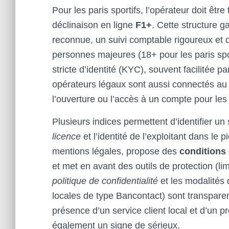
Pour les paris sportifs, l’opérateur doit être 
déclinaison en ligne
F1+
. Cette structure g
reconnue, un suivi comptable rigoureux et d
personnes majeures (18+ pour les paris sporti
stricte d’identité (KYC), souvent facilitée 
opérateurs légaux sont aussi connectés a
l’ouverture ou l’accès à un compte pour les jo
Plusieurs indices permettent d’identifier un
licence
et l’identité de l’exploitant dans l
mentions légales, propose des
conditions 
et met en avant des outils de protection (lim
politique de confidentialité
et les modalités 
locales de type Bancontact) sont transpare
présence d’un service client local et d’un 
également un signe de sérieux.