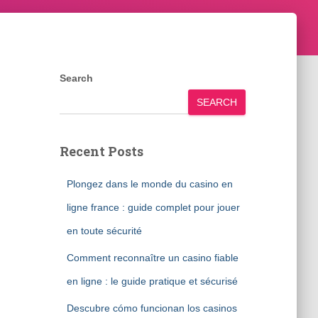
Search
SEARCH
Recent Posts
Plongez dans le monde du casino en
ligne france : guide complet pour jouer
en toute sécurité
Comment reconnaître un casino fiable
en ligne : le guide pratique et sécurisé
Descubre cómo funcionan los casinos