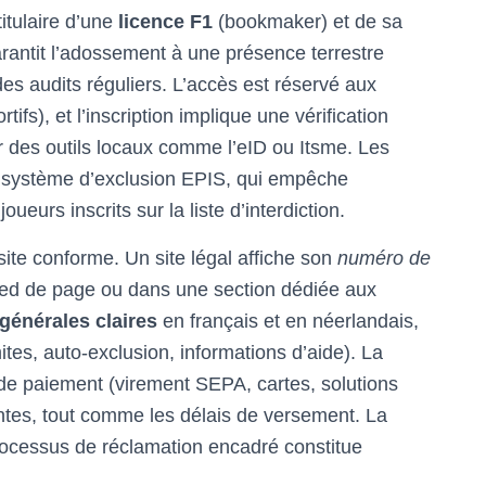
titulaire d’une
licence F1
(bookmaker) et de sa
arantit l’adossement à une présence terrestre
es audits réguliers. L’accès est réservé aux
fs), et l’inscription implique une vérification
par des outils locaux comme l’eID ou Itsme. Les
u système d’exclusion EPIS, qui empêche
ueurs inscrits sur la liste d’interdiction.
 site conforme. Un site légal affiche son
numéro de
e pied de page ou dans une section dédiée aux
générales claires
en français et en néerlandais,
ites, auto-exclusion, informations d’aide). La
de paiement (virement SEPA, cartes, solutions
ntes, tout comme les délais de versement. La
processus de réclamation encadré constitue