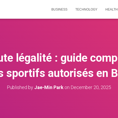
BUSINESS
TECHNOLOGY
HEALTH
ute légalité : guide comp
s sportifs autorisés en 
Published by
Jae-Min Park
on
December 20, 2025