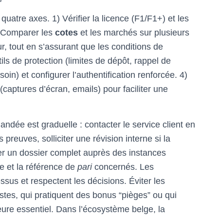
quatre axes. 1) Vérifier la licence (F1/F1+) et les
2) Comparer les
cotes
et les marchés sur plusieurs
r, tout en s’assurant que les conditions de
ils de protection (limites de dépôt, rappel de
oin) et configurer l’authentification renforcée. 4)
aptures d’écran, emails) pour faciliter une
ée est graduelle : contacter le service client en
preuves, solliciter une révision interne si la
er un dossier complet auprès des instances
e et la référence de
pari
concernés. Les
sus et respectent les décisions. Éviter les
istes, qui pratiquent des bonus “pièges” ou qui
re essentiel. Dans l’écosystème belge, la