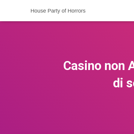
House Party of Horrors
Casino non A
di 