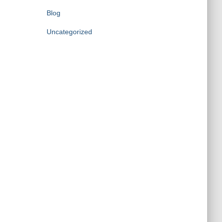
Blog
Uncategorized