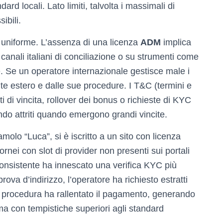
dard locali. Lato limiti, talvolta i massimali di
sibili.
è uniforme. L’assenza di una licenza
ADM
implica
canali italiani di conciliazione o su strumenti come
le. Se un operatore internazionale gestisce male i
ante estero e dalle sue procedure. I T&C (termini e
ti di vincita, rollover dei bonus o richieste di KYC
do attriti quando emergono grandi vincite.
olo “Luca”, si è iscritto a un sito con licenza
rnei con slot di provider non presenti sui portali
onsistente ha innescato una verifica KYC più
ova d’indirizzo, l’operatore ha richiesto estratti
La procedura ha rallentato il pagamento, generando
, ma con tempistiche superiori agli standard