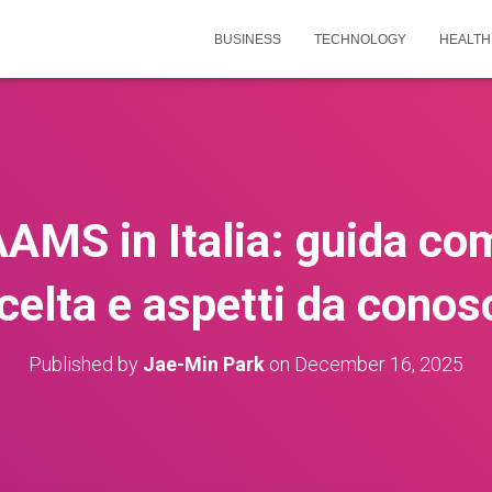
BUSINESS
TECHNOLOGY
HEALTH
AMS in Italia: guida comp
scelta e aspetti da conos
Published by
Jae-Min Park
on
December 16, 2025