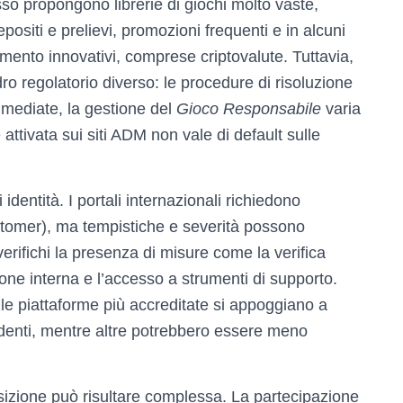
o propongono librerie di giochi molto vaste,
 depositi e prelievi, promozioni frequenti e in alcuni
ento innovativi, comprese criptovalute. Tuttavia,
 regolatorio diverso: le procedure di risoluzione
mediate, la gestione del
Gioco Responsabile
varia
attivata sui siti ADM non vale di default sulle
 identità. I portali internazionali richiedono
mer), ma tempistiche e severità possono
erifichi la presenza di misure come la verifica
ione interna e l’accesso a strumenti di supporto.
 le piattaforme più accreditate si appoggiano a
ndenti, mentre altre potrebbero essere meno
osizione può risultare complessa. La partecipazione