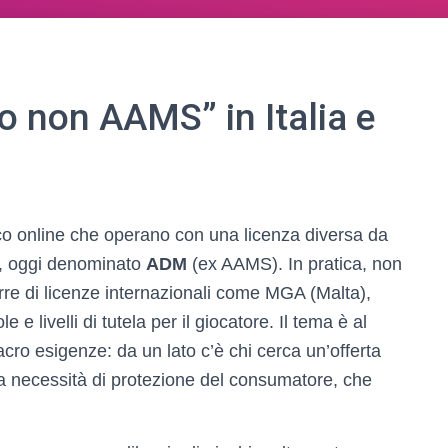
o non AAMS” in Italia e
co online che operano con una licenza diversa da
no, oggi denominato
ADM
(ex AAMS). In pratica, non
orre di licenze internazionali come MGA (Malta),
livelli di tutela per il giocatore. Il tema è al
acro esigenze: da un lato c’è chi cerca un’offerta
è la necessità di protezione del consumatore, che