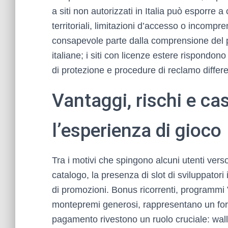
a siti non autorizzati in Italia può esporre a 
territoriali, limitazioni d’accesso o incompre
consapevole parte dalla comprensione del 
italiane; i siti con licenze estere rispondono 
di protezione e procedure di reclamo differe
Vantaggi, rischi e ca
l’esperienza di gioco
Tra i motivi che spingono alcuni utenti vers
catalogo, la presenza di slot di sviluppatori 
di promozioni. Bonus ricorrenti, programmi V
montepremi generosi, rappresentano un fort
pagamento rivestono un ruolo cruciale: walle