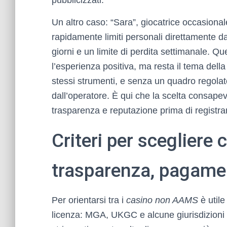
pubblicizzati.
Un altro caso: “Sara”, giocatrice occasional
rapidamente limiti personali direttamente dal
giorni e un limite di perdita settimanale. Q
l’esperienza positiva, ma resta il tema della
stessi strumenti, e senza un quadro regolato
dall’operatore. È qui che la scelta consapevo
trasparenza e reputazione prima di registrar
Criteri per scegliere 
trasparenza, pagamen
Per orientarsi tra i
casino non AAMS
è utile
licenza: MGA, UKGC e alcune giurisdizioni 