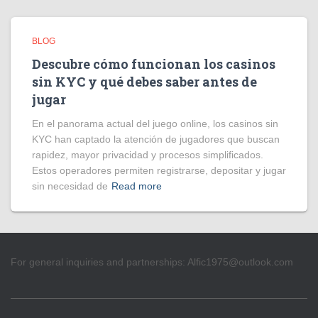
BLOG
Descubre cómo funcionan los casinos
sin KYC y qué debes saber antes de
jugar
En el panorama actual del juego online, los casinos sin
KYC han captado la atención de jugadores que buscan
rapidez, mayor privacidad y procesos simplificados.
Estos operadores permiten registrarse, depositar y jugar
sin necesidad de
Read more
For general inquiries and partnerships:
Alfic1975@outlook.com