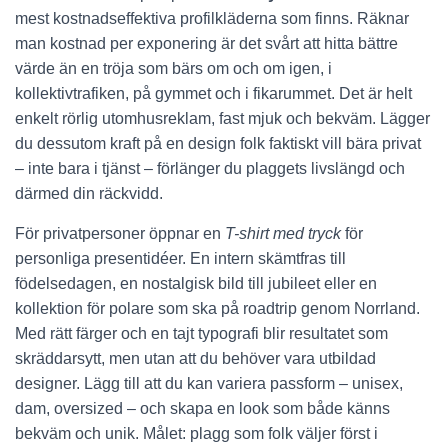
mest kostnadseffektiva profilkläderna som finns. Räknar
man kostnad per exponering är det svårt att hitta bättre
värde än en tröja som bärs om och om igen, i
kollektivtrafiken, på gymmet och i fikarummet. Det är helt
enkelt rörlig utomhusreklam, fast mjuk och bekväm. Lägger
du dessutom kraft på en design folk faktiskt vill bära privat
– inte bara i tjänst – förlänger du plaggets livslängd och
därmed din räckvidd.
För privatpersoner öppnar en
T-shirt med tryck
för
personliga presentidéer. En intern skämtfras till
födelsedagen, en nostalgisk bild till jubileet eller en
kollektion för polare som ska på roadtrip genom Norrland.
Med rätt färger och en tajt typografi blir resultatet som
skräddarsytt, men utan att du behöver vara utbildad
designer. Lägg till att du kan variera passform – unisex,
dam, oversized – och skapa en look som både känns
bekväm och unik. Målet: plagg som folk väljer först i