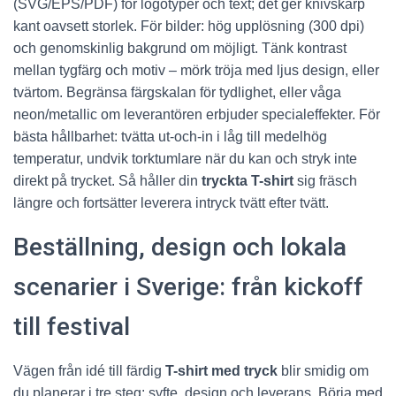
(SVG/EPS/PDF) för logotyper och text; det ger knivskarp
kant oavsett storlek. För bilder: hög upplösning (300 dpi)
och genomskinlig bakgrund om möjligt. Tänk kontrast
mellan tygfärg och motiv – mörk tröja med ljus design, eller
tvärtom. Begränsa färgskalan för tydlighet, eller våga
neon/metallic om leverantören erbjuder specialeffekter. För
bästa hållbarhet: tvätta ut-och-in i låg till medelhög
temperatur, undvik torktumlare när du kan och stryk inte
direkt på trycket. Så håller din
tryckta T-shirt
sig fräsch
längre och fortsätter leverera intryck tvätt efter tvätt.
Beställning, design och lokala
scenarier i Sverige: från kickoff
till festival
Vägen från idé till färdig
T-shirt med tryck
blir smidig om
du planerar i tre steg: syfte, design och leverans. Börja med