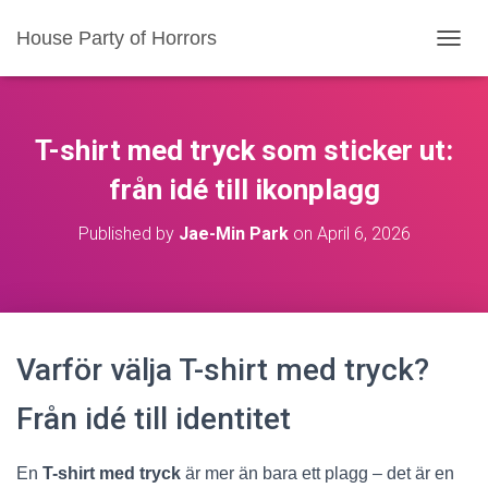
House Party of Horrors
T
O
G
G
L
T-shirt med tryck som sticker ut:
E
N
från idé till ikonplagg
A
V
Published by
Jae-Min Park
on
April 6, 2026
I
G
A
T
I
O
Varför välja T-shirt med tryck?
N
Från idé till identitet
En
T-shirt med tryck
är mer än bara ett plagg – det är en