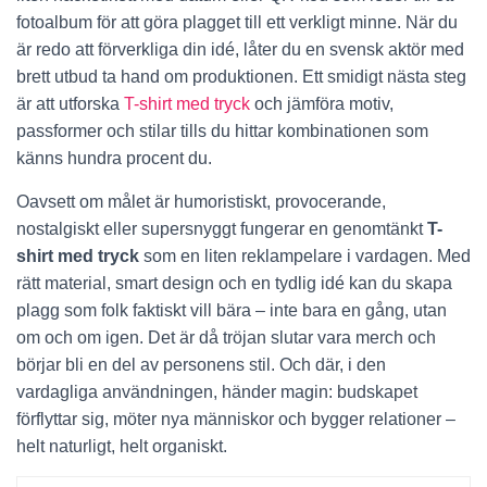
fotoalbum för att göra plagget till ett verkligt minne. När du
är redo att förverkliga din idé, låter du en svensk aktör med
brett utbud ta hand om produktionen. Ett smidigt nästa steg
är att utforska
T-shirt med tryck
och jämföra motiv,
passformer och stilar tills du hittar kombinationen som
känns hundra procent du.
Oavsett om målet är humoristiskt, provocerande,
nostalgiskt eller supersnyggt fungerar en genomtänkt
T-
shirt med tryck
som en liten reklampelare i vardagen. Med
rätt material, smart design och en tydlig idé kan du skapa
plagg som folk faktiskt vill bära – inte bara en gång, utan
om och om igen. Det är då tröjan slutar vara merch och
börjar bli en del av personens stil. Och där, i den
vardagliga användningen, händer magin: budskapet
förflyttar sig, möter nya människor och bygger relationer –
helt naturligt, helt organiskt.