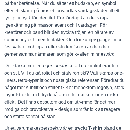
bärbar berättelse. När du sätter ett budskap, en symbol
eller ett skämt på bröstet förvandlas vardagskläder till ett
tydligt uttryck för identitet. För företag kan det skapa
igenkänning på mässor, event och i vardagen. För
kreatörer och band blir den tryckta tröjan en bärare av
community och merchintäkter. Och för kompisgänget inför
festivalen, möhippan eller studentflaken är den den
gemensamma nämnaren som gör kvällen minnesvärd.
Det starka med en
egen design
är att du kontrollerar ton
och stil. Vill du gå roligt och självironiskt? Välj skarpa one-
liners, retro-typsnitt och nostalgiska referenser. Föredrar du
något mer subtilt och stilrent? Kör monokrom logotyp, stark
layoutstruktur och tryck på ärm eller nacken för en diskret
effekt. Det finns dessutom gott om utrymme för det mer
modiga och provokativa – design som får folk att reagera
och starta samtal på stan.
Ur ett varumärkesperspektiv är en
tryckt T-shirt
bland de