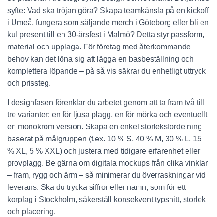
syfte: Vad ska tröjan göra? Skapa teamkänsla på en kickoff
i Umeå, fungera som säljande merch i Göteborg eller bli en
kul present till en 30-årsfest i Malmö? Detta styr passform,
material och upplaga. För företag med återkommande
behov kan det löna sig att lägga en basbeställning och
komplettera löpande – på så vis säkrar du enhetligt uttryck
och prissteg.
I designfasen förenklar du arbetet genom att ta fram två till
tre varianter: en för ljusa plagg, en för mörka och eventuellt
en monokrom version. Skapa en enkel storleksfördelning
baserat på målgruppen (t.ex. 10 % S, 40 % M, 30 % L, 15
% XL, 5 % XXL) och justera med tidigare erfarenhet eller
provplagg. Be gärna om digitala mockups från olika vinklar
– fram, rygg och ärm – så minimerar du överraskningar vid
leverans. Ska du trycka siffror eller namn, som för ett
korplag i Stockholm, säkerställ konsekvent typsnitt, storlek
och placering.