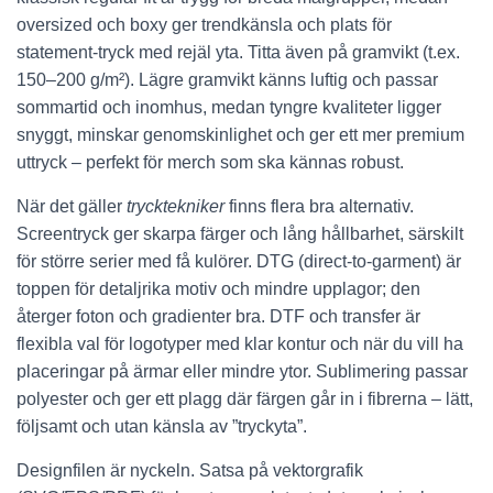
oversized och boxy ger trendkänsla och plats för
statement-tryck med rejäl yta. Titta även på gramvikt (t.ex.
150–200 g/m²). Lägre gramvikt känns luftig och passar
sommartid och inomhus, medan tyngre kvaliteter ligger
snyggt, minskar genomskinlighet och ger ett mer premium
uttryck – perfekt för merch som ska kännas robust.
När det gäller
trycktekniker
finns flera bra alternativ.
Screentryck ger skarpa färger och lång hållbarhet, särskilt
för större serier med få kulörer. DTG (direct-to-garment) är
toppen för detaljrika motiv och mindre upplagor; den
återger foton och gradienter bra. DTF och transfer är
flexibla val för logotyper med klar kontur och när du vill ha
placeringar på ärmar eller mindre ytor. Sublimering passar
polyester och ger ett plagg där färgen går in i fibrerna – lätt,
följsamt och utan känsla av ”tryckyta”.
Designfilen är nyckeln. Satsa på vektorgrafik