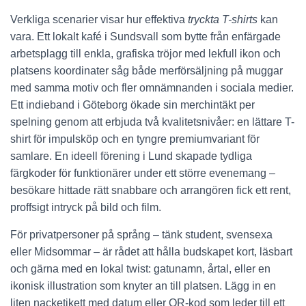
Verkliga scenarier visar hur effektiva
tryckta T-shirts
kan
vara. Ett lokalt kafé i Sundsvall som bytte från enfärgade
arbetsplagg till enkla, grafiska tröjor med lekfull ikon och
platsens koordinater såg både merförsäljning på muggar
med samma motiv och fler omnämnanden i sociala medier.
Ett indieband i Göteborg ökade sin merchintäkt per
spelning genom att erbjuda två kvalitetsnivåer: en lättare T-
shirt för impulsköp och en tyngre premiumvariant för
samlare. En ideell förening i Lund skapade tydliga
färgkoder för funktionärer under ett större evenemang –
besökare hittade rätt snabbare och arrangören fick ett rent,
proffsigt intryck på bild och film.
För privatpersoner på språng – tänk student, svensexa
eller Midsommar – är rådet att hålla budskapet kort, läsbart
och gärna med en lokal twist: gatunamn, årtal, eller en
ikonisk illustration som knyter an till platsen. Lägg in en
liten nacketikett med datum eller QR-kod som leder till ett