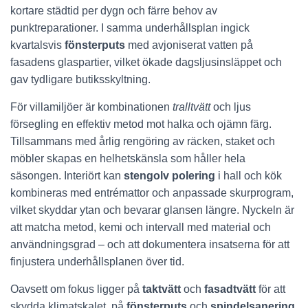
kortare städtid per dygn och färre behov av
punktreparationer. I samma underhållsplan ingick
kvartalsvis
fönsterputs
med avjoniserat vatten på
fasadens glaspartier, vilket ökade dagsljusinsläppet och
gav tydligare butiksskyltning.
För villamiljöer är kombinationen
tralltvätt
och ljus
försegling en effektiv metod mot halka och ojämn färg.
Tillsammans med årlig rengöring av räcken, staket och
möbler skapas en helhetskänsla som håller hela
säsongen. Interiört kan
stengolv polering
i hall och kök
kombineras med entrémattor och anpassade skurprogram,
vilket skyddar ytan och bevarar glansen längre. Nyckeln är
att matcha metod, kemi och intervall med material och
användningsgrad – och att dokumentera insatserna för att
finjustera underhållsplanen över tid.
Oavsett om fokus ligger på
taktvätt
och
fasadtvätt
för att
skydda klimatskalet, på
fönsterputs
och
spindelsanering