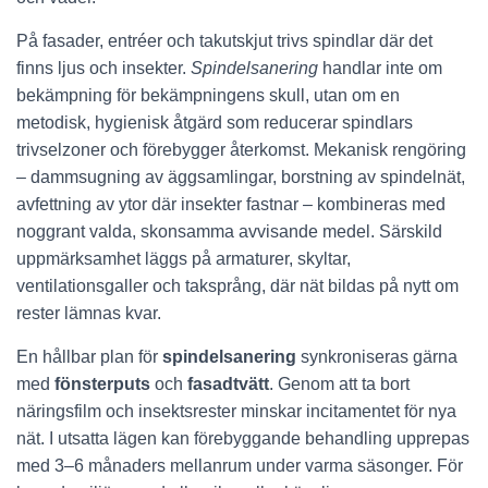
På fasader, entréer och takutskjut trivs spindlar där det
finns ljus och insekter.
Spindelsanering
handlar inte om
bekämpning för bekämpningens skull, utan om en
metodisk, hygienisk åtgärd som reducerar spindlars
trivselzoner och förebygger återkomst. Mekanisk rengöring
– dammsugning av äggsamlingar, borstning av spindelnät,
avfettning av ytor där insekter fastnar – kombineras med
noggrant valda, skonsamma avvisande medel. Särskild
uppmärksamhet läggs på armaturer, skyltar,
ventilationsgaller och taksprång, där nät bildas på nytt om
rester lämnas kvar.
En hållbar plan för
spindelsanering
synkroniseras gärna
med
fönsterputs
och
fasadtvätt
. Genom att ta bort
näringsfilm och insektsrester minskar incitamentet för nya
nät. I utsatta lägen kan förebyggande behandling upprepas
med 3–6 månaders mellanrum under varma säsonger. För