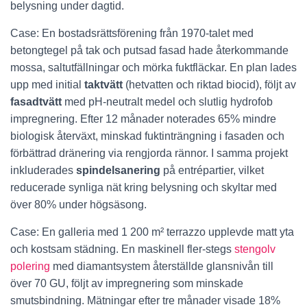
belysning under dagtid.
Case: En bostadsrättsförening från 1970-talet med
betongtegel på tak och putsad fasad hade återkommande
mossa, saltutfällningar och mörka fuktfläckar. En plan lades
upp med initial
taktvätt
(hetvatten och riktad biocid), följt av
fasadtvätt
med pH-neutralt medel och slutlig hydrofob
impregnering. Efter 12 månader noterades 65% mindre
biologisk återväxt, minskad fuktinträngning i fasaden och
förbättrad dränering via rengjorda rännor. I samma projekt
inkluderades
spindelsanering
på entrépartier, vilket
reducerade synliga nät kring belysning och skyltar med
över 80% under högsäsong.
Case: En galleria med 1 200 m² terrazzo upplevde matt yta
och kostsam städning. En maskinell fler-stegs
stengolv
polering
med diamantsystem återställde glansnivån till
över 70 GU, följt av impregnering som minskade
smutsbindning. Mätningar efter tre månader visade 18%