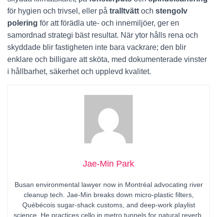
för hygien och trivsel, eller på
tralltvätt
och
stengolv
polering
för att förädla ute- och innemiljöer, ger en
samordnad strategi bäst resultat. När ytor hålls rena och
skyddade blir fastigheten inte bara vackrare; den blir
enklare och billigare att sköta, med dokumenterade vinster
i hållbarhet, säkerhet och upplevd kvalitet.
Jae-Min Park
Busan environmental lawyer now in Montréal advocating river
cleanup tech. Jae-Min breaks down micro-plastic filters,
Québécois sugar-shack customs, and deep-work playlist
science. He practices cello in metro tunnels for natural reverb.