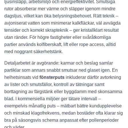
ljusinsläpp, arbetsmiljö och energieffektivitet. Smutsiga
rutor absorberar mer värme och släpper igenom mindre
dagsljus, vilket kan öka belysningsbehovet. Rätt teknik –
avjoniserat vatten som minimerar kalkfläckar, väl avvägda
tensider och korrekt skrapteknik – ger kristallklart resultat
utan ränder. För högre fastigheter eller svåråtkomliga
partier används kolfiberskaft, lift eller rope access, alltid
med noggrant säkerhetstänk.
Detaljarbetet är avgörande: karmar och beslag samlar
partiklar som annars snabbt smutsar ned glaset igen. En
helhetsinsats vid
fönsterputs
inkluderar därför avtorkning
av lister och smutsfällor, kontroll av tätningar samt
borttagning av färgstänk eller byggdamm med skonsamma
blad. I kommersiella miljöer ger tätare intervall –
exempelvis månatlig puts – mätbart bättre kundupplevelse
och minskad klagofrekvens, medan bostäder ofta klarar sig
bra på säsongsvis schema anpassat efter pollenperioder
och väder.