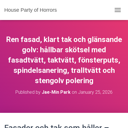
House Party of Horrors
T
O
G
G
L
Ren fasad, klart tak och glänsande
E
N
golv: hållbar skötsel med
A
fasadtvätt, taktvätt, fönsterputs,
V
I
spindelsanering, tralltvätt och
G
A
stengolv polering
T
I
O
Published by
Jae-Min Park
on
January 25, 2026
N
Fasader och tak som håller –