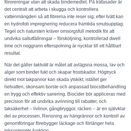
föroreningar utan att skada bindemedlet. På träfasader är
det centralt att arbeta i skugga och kontrollera
vattenmängden så att fibrerna inte reser sig; efter tvätt kan
en hydrofob impregnering reducera framtida smutsupptag.
Tegel och natursten kräver omsorgsfull metodik för att
undvika saltutfällningar – försköljning, kontrollerad dwell
time och noggrann efterspolning är nycklar till ett hållbart
resultat.
När det gäller
taktvätt
är målet att avlägsna mossa, lav och
alger som binder fukt och skapar frostskador. Högtryck
direkt mot takpannor kan skada ytskikt; istället ger
hetvatten, skonsam borste och anpassad biocidbehandling
en trygg och effektiv sanering. Biocider bör appliceras med
precision för att undvika avrinning till rabatter, och
taksäkerhet – livlinor, gångbryggor, räcken – är en självklar
del av processen. Rensning av hängrännor och kontroll av
genomföringar förebygger läckage och förlänger hela
taksystemets funktion.