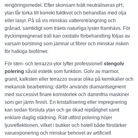
rengöringsmedel. Efter skonsam tvätt neutraliseras pH,
ytan får torka till korrekt fuktkvot och behandlas med olja
eller lasyr. På så vis minskas vatteninträngning och
grånad, samtidigt som träets naturliga lyster framhävs. För
tryckimpregnerad trall kan oxidativ förbehandling följas av
varsam borstning som jämnar ut fibrer och minskar risken
för halkiga biofilmer.
För sten- och terrazzo-ytor lyfter professionell
stengolv
polering
såväl estetik som funktion. Golv av marmor,
granit, kalksten eller terrazzo svarar olika på kemikalier och
mekanisk bearbetning; därför används diamantsegment
med successivt finare kornstorlek och dammfria maskiner
som ger jämn finish. En kristallisering eller impregnering
kan sedan försluta ytan och ge ökad reptålighet samt
enklare daglig städning. Rätt utförd polering höjer
ljusreflektionen, vilket i butiker och hotell både förstärker
varuexponering och minskar behovet av artificiell