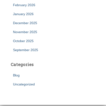
February 2026
January 2026
December 2025
November 2025
October 2025
September 2025
Categories
Blog
Uncategorized