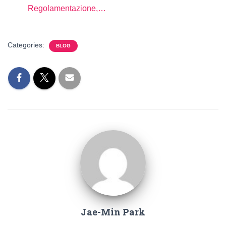
Regolamentazione,…
Categories:
BLOG
Jae-Min Park