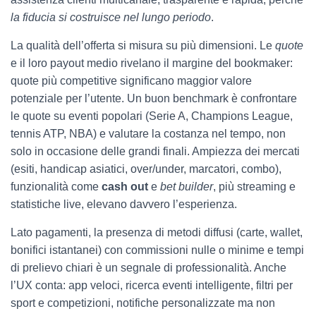
la fiducia si costruisce nel lungo periodo
.
La qualità dell’offerta si misura su più dimensioni. Le
quote
e il loro payout medio rivelano il margine del bookmaker:
quote più competitive significano maggior valore
potenziale per l’utente. Un buon benchmark è confrontare
le quote su eventi popolari (Serie A, Champions League,
tennis ATP, NBA) e valutare la costanza nel tempo, non
solo in occasione delle grandi finali. Ampiezza dei mercati
(esiti, handicap asiatici, over/under, marcatori, combo),
funzionalità come
cash out
e
bet builder
, più streaming e
statistiche live, elevano davvero l’esperienza.
Lato pagamenti, la presenza di metodi diffusi (carte, wallet,
bonifici istantanei) con commissioni nulle o minime e tempi
di prelievo chiari è un segnale di professionalità. Anche
l’UX conta: app veloci, ricerca eventi intelligente, filtri per
sport e competizioni, notifiche personalizzate ma non