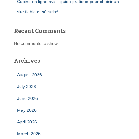
Casino en ligne avis : guide pratique pour choisir un
site fiable et sécurisé
Recent Comments
No comments to show.
Archives
August 2026
July 2026
June 2026
May 2026
April 2026
March 2026