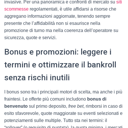
invasive. Per una panoramica e confronti di mercato su
siti
scommesse
regolamentati, è utile affidarsi a risorse che
aggregano informazioni aggiornate, tenendo sempre
presente che l’affidabilità non si esaurisce nella
promozione di turno ma nella coerenza dell’operatore su
sicurezza, quote e servizi.
Bonus e promozioni: leggere i
termini e ottimizzare il bankroll
senza rischi inutili
I bonus sono tra i principali motori di scelta, ma anche i più
fraintesi. Le offerte più comuni includono
bonus di
benvenuto
sul primo deposito,
free bet
, rimborsi in caso di
esito sfavorevole, quote maggiorate su eventi selezionati e
potenziamenti sulle multiple. Tutto sta nei termini: il
“rollover” (o requisito di puntata), la quota minima, i mercati