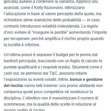
giocata) aiutano a contenere la varianza. Approcci più
avanzati, come il Kelly frazionario, ottimizzano
l’allocazione in base al valore percepito della quota, ma
richiedono stime realistiche delle probabilità — in caso
contrario introducono volatilità indesiderata. La regola
d’oro: evitare di “inseguire le perdite” aumentando l’importo
per recuperare, perché amplifica il rischio proprio quando
la lucidità è inferiore.
Un’ottima prassi è separare il budget per le promo dal
bankroll principale, tracciando con un foglio di calcolo le
puntate qualificanti e i requisiti residui. Strumenti come il
cash out, se permessi dai T&C, possono ridurre
l’esposizione su eventi volatili. Infine,
bonus e gestione
del rischio
vanno letti insieme: una promo allettante non
compensa quote poco competitive né sostituisce la
disciplina. L’obiettivo non è massimizzare il numero di
scommesse, ma la qualità delle scelte in relazione al
proprio profilo di rischio.