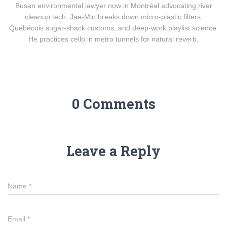
Busan environmental lawyer now in Montréal advocating river
cleanup tech. Jae-Min breaks down micro-plastic filters,
Québécois sugar-shack customs, and deep-work playlist science.
He practices cello in metro tunnels for natural reverb.
0 Comments
Leave a Reply
Name
*
Email
*