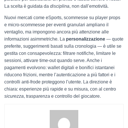
La scelta è guidata da
disciplina
, non dall’emotività.
Nuovi mercati come eSports, scommesse su player props
e micro-scommesse per eventi granulari ampliano il
ventaglio, ma impongono ancora più attenzione alle
informazioni asimmetriche. La
personalizzazione
— quote
preferite, suggerimenti basati sulla cronologia — è utile se
gestita con consapevolezza: filtrare notifiche, limitare le
sessioni, attivare time-out quando serve. Anche i
pagamenti evolvono: wallet digitali e bonifici istantanei
riducono frizioni, mentre l’autenticazione a più fattori e i
controlli anti-frode proteggono l’utente. La direzione è
chiara: esperienze più rapide e su misura, con al centro
sicurezza
, trasparenza e controllo del giocatore.