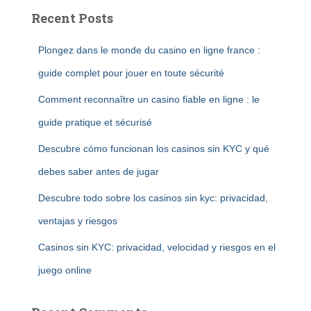
Recent Posts
Plongez dans le monde du casino en ligne france :
guide complet pour jouer en toute sécurité
Comment reconnaître un casino fiable en ligne : le
guide pratique et sécurisé
Descubre cómo funcionan los casinos sin KYC y qué
debes saber antes de jugar
Descubre todo sobre los casinos sin kyc: privacidad,
ventajas y riesgos
Casinos sin KYC: privacidad, velocidad y riesgos en el
juego online