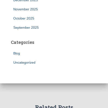
December 2025
November 2025
October 2025
September 2025
Categories
Blog
Uncategorized
Related Posts