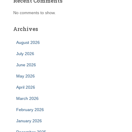
Recent Comments
No comments to show.
Archives
August 2026
July 2026
June 2026
May 2026
April 2026
March 2026
February 2026
January 2026