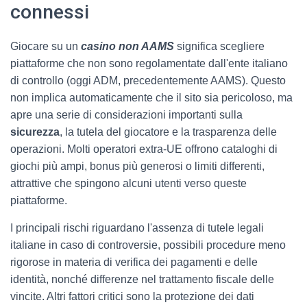
connessi
Giocare su un
casino non AAMS
significa scegliere
piattaforme che non sono regolamentate dall'ente italiano
di controllo (oggi ADM, precedentemente AAMS). Questo
non implica automaticamente che il sito sia pericoloso, ma
apre una serie di considerazioni importanti sulla
sicurezza
, la tutela del giocatore e la trasparenza delle
operazioni. Molti operatori extra-UE offrono cataloghi di
giochi più ampi, bonus più generosi o limiti differenti,
attrattive che spingono alcuni utenti verso queste
piattaforme.
I principali rischi riguardano l'assenza di tutele legali
italiane in caso di controversie, possibili procedure meno
rigorose in materia di verifica dei pagamenti e delle
identità, nonché differenze nel trattamento fiscale delle
vincite. Altri fattori critici sono la protezione dei dati