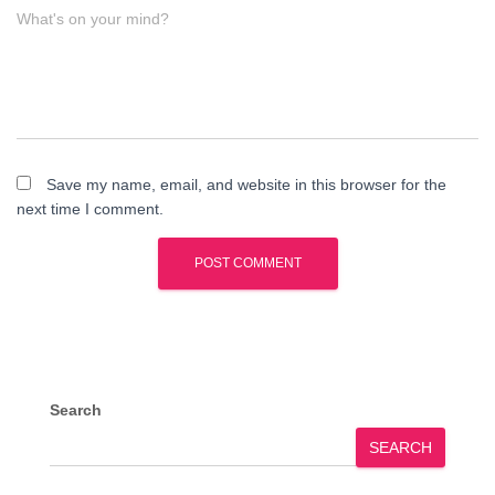
What's on your mind?
Save my name, email, and website in this browser for the
next time I comment.
Search
SEARCH