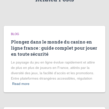
BLOG
Plongez dans le monde du casino en
ligne france : guide complet pour jouer
en toute sécurité
Le paysage du jeu en ligne évolue rapidement et attire
de plus en plus de joueurs en France, attirés par la
diversité des jeux, la facilité d’accès et les promotions.
Entre plateformes étrangères accessibles, régulation
Read more