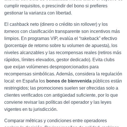
cumplir requisitos, o prescindir del bono si prefieres
gestionar la varianza con libertad.
El cashback neto (dinero o crédito sin rollover) y los
torneos
con clasificación transparente son incentivos más
limpios. En programas VIP, evalúa el “rakeback” efectivo
(porcentaje de retorno sobre tu volumen de apuesta), los
niveles alcanzables y las recompensas reales (retiros más
rápidos, límites elevados, gestor dedicado). Evita clubs
que exijan volúmenes desproporcionados para
recompensas simbólicas. Además, considera la regulación
local: en España los
bonos de bienvenida
públicos están
restringidos; las promociones suelen ser ofrecidas solo a
clientes verificados con antigüedad suficiente, por lo que
conviene revisar las políticas del operador y las leyes
vigentes en tu jurisdicción.
Comparar métricas y condiciones entre operadores