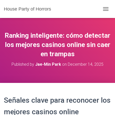
House Party of Horrors
T
O
G
G
L
Ranking inteligente: cómo detectar
E
N
los mejores casinos online sin caer
A
en trampas
V
I
G
Published by
Jae-Min Park
on
December 14, 2025
A
T
I
O
N
Señales clave para reconocer los
mejores casinos online