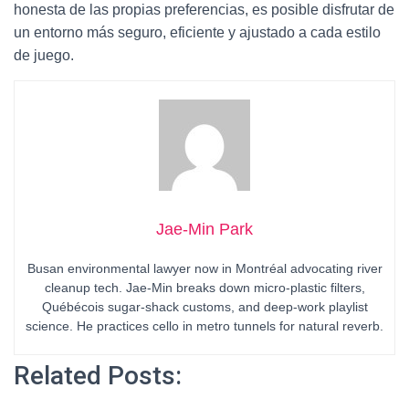
honesta de las propias preferencias, es posible disfrutar de
un entorno más seguro, eficiente y ajustado a cada estilo
de juego.
Jae-Min Park
Busan environmental lawyer now in Montréal advocating river
cleanup tech. Jae-Min breaks down micro-plastic filters,
Québécois sugar-shack customs, and deep-work playlist
science. He practices cello in metro tunnels for natural reverb.
Related Posts: