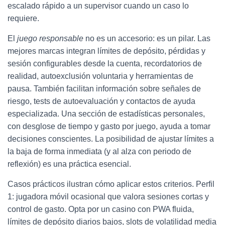
escalado rápido a un supervisor cuando un caso lo
requiere.
El
juego responsable
no es un accesorio: es un pilar. Las
mejores marcas integran límites de depósito, pérdidas y
sesión configurables desde la cuenta, recordatorios de
realidad, autoexclusión voluntaria y herramientas de
pausa. También facilitan información sobre señales de
riesgo, tests de autoevaluación y contactos de ayuda
especializada. Una sección de estadísticas personales,
con desglose de tiempo y gasto por juego, ayuda a tomar
decisiones conscientes. La posibilidad de ajustar límites a
la baja de forma inmediata (y al alza con periodo de
reflexión) es una práctica esencial.
Casos prácticos ilustran cómo aplicar estos criterios. Perfil
1: jugadora móvil ocasional que valora sesiones cortas y
control de gasto. Opta por un casino con PWA fluida,
límites de depósito diarios bajos, slots de volatilidad media