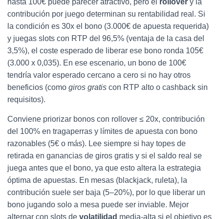
hasta 100€ puede parecer atractivo, pero el
rollover
y la
contribución por juego determinan su rentabilidad real. Si
la condición es 30x el bono (3.000€ de apuesta requerida)
y juegas slots con RTP del 96,5% (ventaja de la casa del
3,5%), el coste esperado de liberar ese bono ronda 105€
(3.000 x 0,035). En ese escenario, un bono de 100€
tendría valor esperado cercano a cero si no hay otros
beneficios (como
giros gratis
con RTP alto o cashback sin
requisitos).
Conviene priorizar bonos con rollover ≤ 20x, contribución
del 100% en tragaperras y límites de apuesta con bono
razonables (5€ o más). Lee siempre si hay topes de
retirada en ganancias de giros gratis y si el saldo real se
juega antes que el bono, ya que esto altera la estrategia
óptima de apuestas. En mesas (blackjack, ruleta), la
contribución suele ser baja (5–20%), por lo que liberar un
bono jugando solo a mesa puede ser inviable. Mejor
alternar con slots de
volatilidad
media-alta si el objetivo es