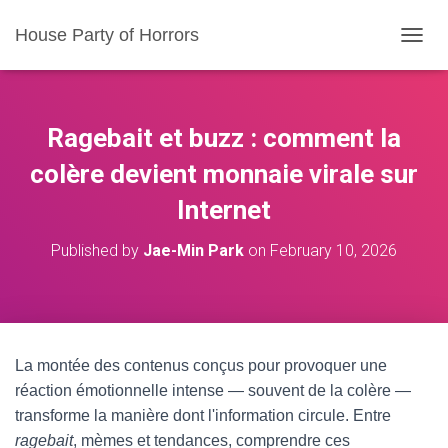
House Party of Horrors
T
O
G
G
L
Ragebait et buzz : comment la
E
N
colère devient monnaie virale sur
A
Internet
V
I
G
Published by
Jae-Min Park
on
February 10, 2026
A
T
I
O
N
La montée des contenus conçus pour provoquer une
réaction émotionnelle intense — souvent de la colère —
transforme la manière dont l'information circule. Entre
ragebait
, mèmes et tendances, comprendre ces