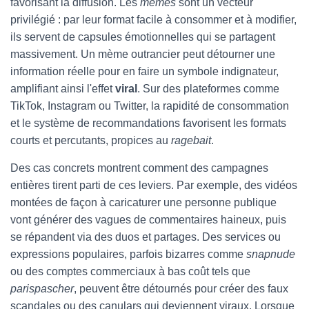
favorisant la diffusion. Les
memes
sont un vecteur
privilégié : par leur format facile à consommer et à modifier,
ils servent de capsules émotionnelles qui se partagent
massivement. Un mème outrancier peut détourner une
information réelle pour en faire un symbole indignateur,
amplifiant ainsi l'effet
viral
. Sur des plateformes comme
TikTok, Instagram ou Twitter, la rapidité de consommation
et le système de recommandations favorisent les formats
courts et percutants, propices au
ragebait
.
Des cas concrets montrent comment des campagnes
entières tirent parti de ces leviers. Par exemple, des vidéos
montées de façon à caricaturer une personne publique
vont générer des vagues de commentaires haineux, puis
se répandent via des duos et partages. Des services ou
expressions populaires, parfois bizarres comme
snapnude
ou des comptes commerciaux à bas coût tels que
parispascher
, peuvent être détournés pour créer des faux
scandales ou des canulars qui deviennent viraux. Lorsque