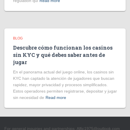
régulation qui
Read more
BLOG
Descubre cómo funcionan los casinos
sin KYC y qué debes saber antes de
jugar
En el panorama actual del juego online, los casinos sin
KYC han captado la atención de jugadores que buscan
rapidez, mayor privacidad y procesos simplificados.
Estos operadores permiten registrarse, depositar y jugar
sin necesidad de
Read more
For general inquiries and partnerships:
Alfic1975@outlook.com