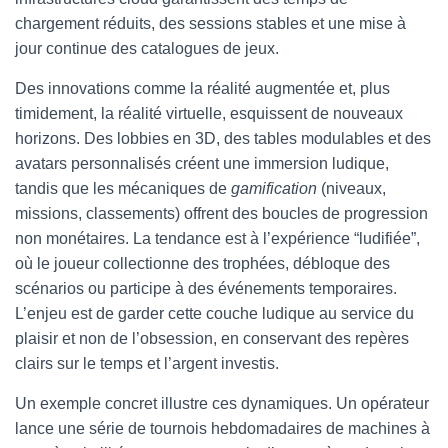
chargement réduits, des sessions stables et une mise à
jour continue des catalogues de jeux.
Des innovations comme la réalité augmentée et, plus
timidement, la réalité virtuelle, esquissent de nouveaux
horizons. Des lobbies en 3D, des tables modulables et des
avatars personnalisés créent une immersion ludique,
tandis que les mécaniques de
gamification
(niveaux,
missions, classements) offrent des boucles de progression
non monétaires. La tendance est à l’expérience “ludifiée”,
où le joueur collectionne des trophées, débloque des
scénarios ou participe à des événements temporaires.
L’enjeu est de garder cette couche ludique au service du
plaisir et non de l’obsession, en conservant des repères
clairs sur le temps et l’argent investis.
Un exemple concret illustre ces dynamiques. Un opérateur
lance une série de tournois hebdomadaires de machines à