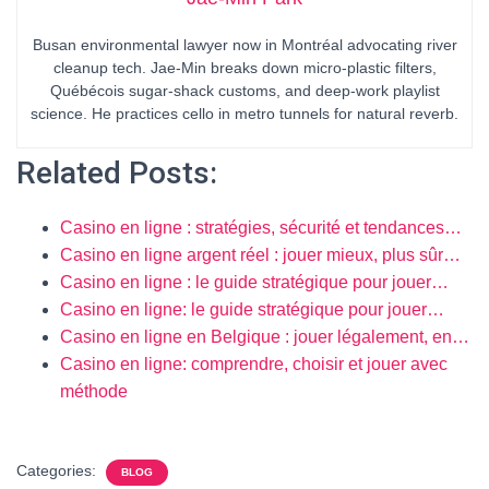
Busan environmental lawyer now in Montréal advocating river
cleanup tech. Jae-Min breaks down micro-plastic filters,
Québécois sugar-shack customs, and deep-work playlist
science. He practices cello in metro tunnels for natural reverb.
Related Posts:
Casino en ligne : stratégies, sécurité et tendances…
Casino en ligne argent réel : jouer mieux, plus sûr…
Casino en ligne : le guide stratégique pour jouer…
Casino en ligne: le guide stratégique pour jouer…
Casino en ligne en Belgique : jouer légalement, en…
Casino en ligne: comprendre, choisir et jouer avec
méthode
Categories:
BLOG