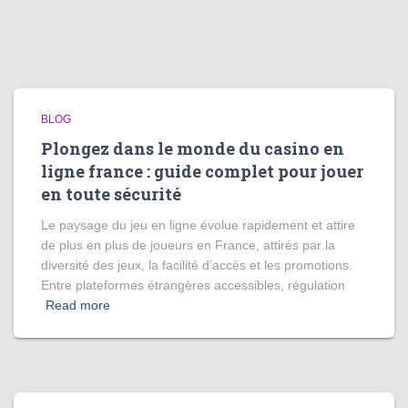
BLOG
Plongez dans le monde du casino en
ligne france : guide complet pour jouer
en toute sécurité
Le paysage du jeu en ligne évolue rapidement et attire
de plus en plus de joueurs en France, attirés par la
diversité des jeux, la facilité d’accès et les promotions.
Entre plateformes étrangères accessibles, régulation
Read more