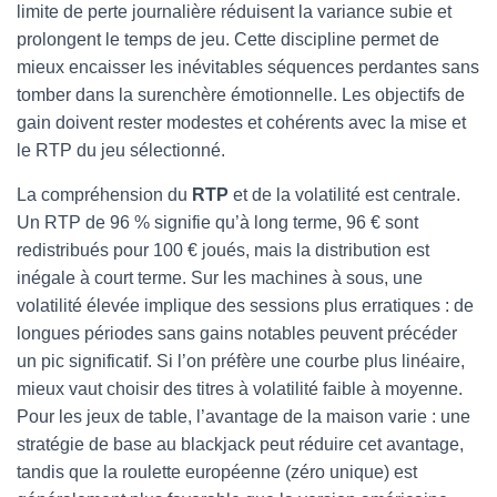
limite de perte journalière réduisent la variance subie et
prolongent le temps de jeu. Cette discipline permet de
mieux encaisser les inévitables séquences perdantes sans
tomber dans la surenchère émotionnelle. Les objectifs de
gain doivent rester modestes et cohérents avec la mise et
le RTP du jeu sélectionné.
La compréhension du
RTP
et de la volatilité est centrale.
Un RTP de 96 % signifie qu’à long terme, 96 € sont
redistribués pour 100 € joués, mais la distribution est
inégale à court terme. Sur les machines à sous, une
volatilité élevée implique des sessions plus erratiques : de
longues périodes sans gains notables peuvent précéder
un pic significatif. Si l’on préfère une courbe plus linéaire,
mieux vaut choisir des titres à volatilité faible à moyenne.
Pour les jeux de table, l’avantage de la maison varie : une
stratégie de base au blackjack peut réduire cet avantage,
tandis que la roulette européenne (zéro unique) est