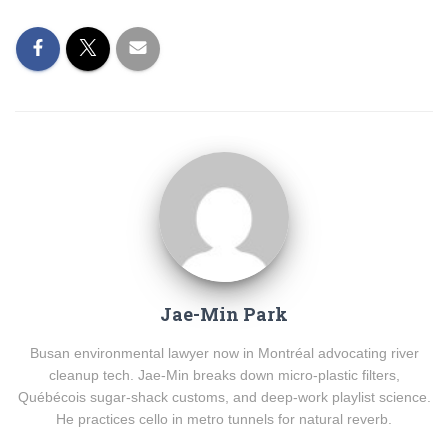
Jae-Min Park
Busan environmental lawyer now in Montréal advocating river
cleanup tech. Jae-Min breaks down micro-plastic filters,
Québécois sugar-shack customs, and deep-work playlist science.
He practices cello in metro tunnels for natural reverb.