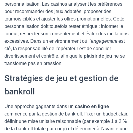
personnalisation. Les casinos analysent les préférences
pour recommander des jeux adaptés, proposer des
tournois ciblés et ajuster les offres promotionnelles. Cette
personnalisation doit toutefois rester éthique : informer le
joueur, respecter son consentement et éviter des incitations
excessives. Dans un environnement où l’
engagement
est
clé, la responsabilité de l’opérateur est de concilier
divertissement et contrôle, afin que le
plaisir de jeu
ne se
transforme pas en pression.
Stratégies de jeu et gestion de
bankroll
Une approche gagnante dans un
casino en ligne
commence par la gestion de bankroll. Fixer un budget clair,
définir une mise unitaire raisonnable (par exemple 1 à 2 %
de la bankroll totale par coup) et déterminer à l’avance une