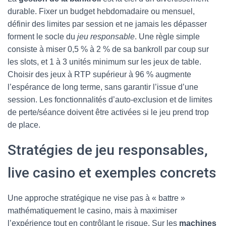
durable. Fixer un budget hebdomadaire ou mensuel,
définir des limites par session et ne jamais les dépasser
forment le socle du
jeu responsable
. Une règle simple
consiste à miser 0,5 % à 2 % de sa bankroll par coup sur
les slots, et 1 à 3 unités minimum sur les jeux de table.
Choisir des jeux à RTP supérieur à 96 % augmente
l’espérance de long terme, sans garantir l’issue d’une
session. Les fonctionnalités d’auto-exclusion et de limites
de perte/séance doivent être activées si le jeu prend trop
de place.
Stratégies de jeu responsables,
live casino et exemples concrets
Une approche stratégique ne vise pas à « battre »
mathématiquement le casino, mais à maximiser
l’expérience tout en contrôlant le risque. Sur les
machines