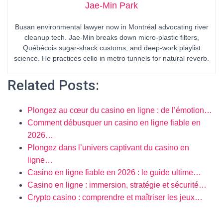
Jae-Min Park
Busan environmental lawyer now in Montréal advocating river
cleanup tech. Jae-Min breaks down micro-plastic filters,
Québécois sugar-shack customs, and deep-work playlist
science. He practices cello in metro tunnels for natural reverb.
Related Posts:
Plongez au cœur du casino en ligne : de l’émotion…
Comment débusquer un casino en ligne fiable en
2026…
Plongez dans l’univers captivant du casino en
ligne…
Casino en ligne fiable en 2026 : le guide ultime…
Casino en ligne : immersion, stratégie et sécurité…
Crypto casino : comprendre et maîtriser les jeux…