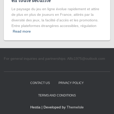
en toute sécurité
Le paysage du jeu en ligne évolue rapidement et attire
de plus en plus de joueurs en France, attirés par la
diversité des jeux, la facilité d’accès et les promotions.
Entre plateformes étrangères accessibles, régulation
Read more
For general inquiries and partnerships:
Alfic1975@outlook.com
CONTACT US
PRIVACY POLICY
TERMS AND CONDITIONS
Hestia | Developed by
ThemeIsle