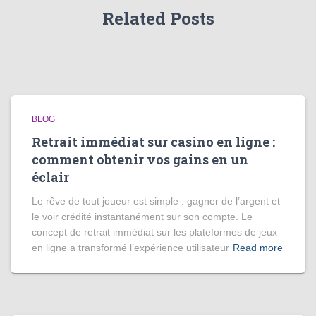
Related Posts
BLOG
Retrait immédiat sur casino en ligne :
comment obtenir vos gains en un
éclair
Le rêve de tout joueur est simple : gagner de l’argent et
le voir crédité instantanément sur son compte. Le
concept de retrait immédiat sur les plateformes de jeux
en ligne a transformé l’expérience utilisateur
Read more