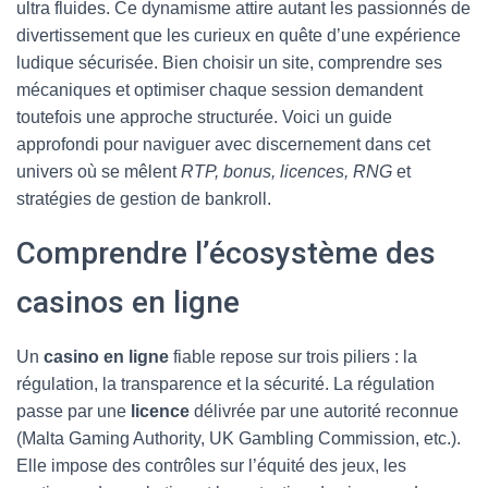
ultra fluides. Ce dynamisme attire autant les passionnés de
divertissement que les curieux en quête d’une expérience
ludique sécurisée. Bien choisir un site, comprendre ses
mécaniques et optimiser chaque session demandent
toutefois une approche structurée. Voici un guide
approfondi pour naviguer avec discernement dans cet
univers où se mêlent
RTP, bonus, licences, RNG
et
stratégies de gestion de bankroll.
Comprendre l’écosystème des
casinos en ligne
Un
casino en ligne
fiable repose sur trois piliers : la
régulation, la transparence et la sécurité. La régulation
passe par une
licence
délivrée par une autorité reconnue
(Malta Gaming Authority, UK Gambling Commission, etc.).
Elle impose des contrôles sur l’équité des jeux, les