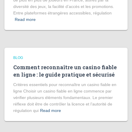
de plus en plus de joueurs en France, attirés par la
diversité des jeux, la facilité d’accès et les promotions.
Entre plateformes étrangères accessibles, régulation
Read more
BLOG
Comment reconnaître un casino fiable
en ligne : le guide pratique et sécurisé
Critères essentiels pour reconnaître un casino fiable en
ligne Choisir un casino fiable en ligne commence par
vérifier plusieurs éléments fondamentaux. Le premier
réflexe doit être de contrôler la licence et l’autorité de
régulation qui
Read more