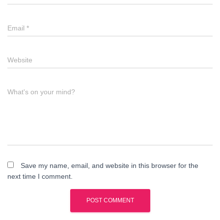
Email
*
Website
What's on your mind?
Save my name, email, and website in this browser for the
next time I comment.