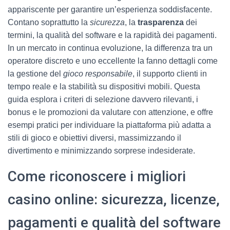
appariscente per garantire un’esperienza soddisfacente.
Contano soprattutto la
sicurezza
, la
trasparenza
dei
termini, la qualità del software e la rapidità dei pagamenti.
In un mercato in continua evoluzione, la differenza tra un
operatore discreto e uno eccellente la fanno dettagli come
la gestione del
gioco responsabile
, il supporto clienti in
tempo reale e la stabilità su dispositivi mobili. Questa
guida esplora i criteri di selezione davvero rilevanti, i
bonus e le promozioni da valutare con attenzione, e offre
esempi pratici per individuare la piattaforma più adatta a
stili di gioco e obiettivi diversi, massimizzando il
divertimento e minimizzando sorprese indesiderate.
Come riconoscere i migliori
casino online: sicurezza, licenze,
pagamenti e qualità del software