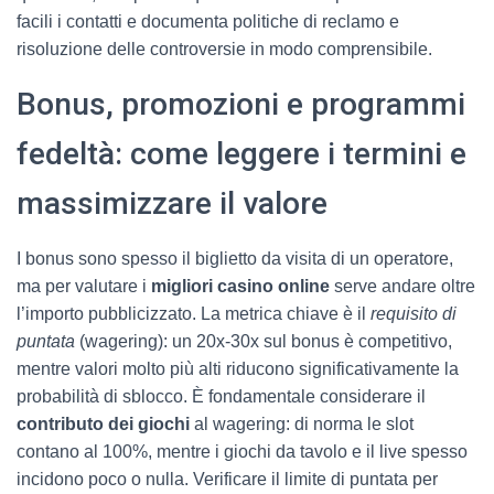
facili i contatti e documenta politiche di reclamo e
risoluzione delle controversie in modo comprensibile.
Bonus, promozioni e programmi
fedeltà: come leggere i termini e
massimizzare il valore
I bonus sono spesso il biglietto da visita di un operatore,
ma per valutare i
migliori casino online
serve andare oltre
l’importo pubblicizzato. La metrica chiave è il
requisito di
puntata
(wagering): un 20x-30x sul bonus è competitivo,
mentre valori molto più alti riducono significativamente la
probabilità di sblocco. È fondamentale considerare il
contributo dei giochi
al wagering: di norma le slot
contano al 100%, mentre i giochi da tavolo e il live spesso
incidono poco o nulla. Verificare il limite di puntata per