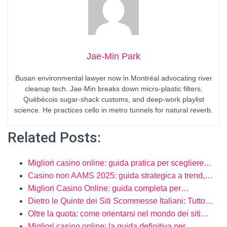
Jae-Min Park
Busan environmental lawyer now in Montréal advocating river
cleanup tech. Jae-Min breaks down micro-plastic filters,
Québécois sugar-shack customs, and deep-work playlist
science. He practices cello in metro tunnels for natural reverb.
Related Posts:
Migliori casino online: guida pratica per scegliere…
Casino non AAMS 2025: guida strategica a trend,…
Migliori Casino Online: guida completa per…
Dietro le Quinte dei Siti Scommesse Italiani: Tutto…
Oltre la quota: come orientarsi nel mondo dei siti…
Migliori casino online: la guida definitiva per…