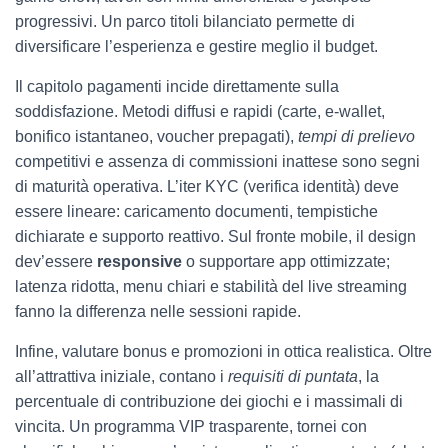
progressivi. Un parco titoli bilanciato permette di
diversificare l’esperienza e gestire meglio il budget.
Il capitolo pagamenti incide direttamente sulla
soddisfazione. Metodi diffusi e rapidi (carte, e-wallet,
bonifico istantaneo, voucher prepagati),
tempi di prelievo
competitivi e assenza di commissioni inattese sono segni
di maturità operativa. L’iter KYC (verifica identità) deve
essere lineare: caricamento documenti, tempistiche
dichiarate e supporto reattivo. Sul fronte mobile, il design
dev’essere
responsive
o supportare app ottimizzate;
latenza ridotta, menu chiari e stabilità del live streaming
fanno la differenza nelle sessioni rapide.
Infine, valutare bonus e promozioni in ottica realistica. Oltre
all’attrattiva iniziale, contano i
requisiti di puntata
, la
percentuale di contribuzione dei giochi e i massimali di
vincita. Un programma VIP trasparente, tornei con