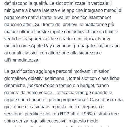
definiscono la qualità. Le slot ottimizzate in verticale, i
minigame a bassa latenza e le app che integrano metodi di
pagamento nativi (carte, e-wallet, bonifico istantaneo)
riducono attriti. Sul fronte dei prelievi, le piattaforme più
mature offrono finestre rapide con policy chiare su limiti e
verifiche; trasparenza che si traduce in fiducia. Nuovi
metodi come Apple Pay e voucher prepagati si affiancano
ai canali classici, con attenzione alla sicurezza e
all’immediatezza.
La gamification aggiunge percorsi motivanti: missioni
giornaliere, obiettivi settimanali, tornei slot con classifiche
dinamiche,
jackpot drops
a tempo o a budget, “crash
games” dal ritmo veloce. L’efficacia emerge quando le
regole sono lineari e i premi proporzionati. Caso d’uso: una
giocatrice occasionale imposta limiti di deposito e
sessione, predilige slot con
RTP
oltre il 96% e sfrutta free
spins senza requisiti eccessivi; in questo modo