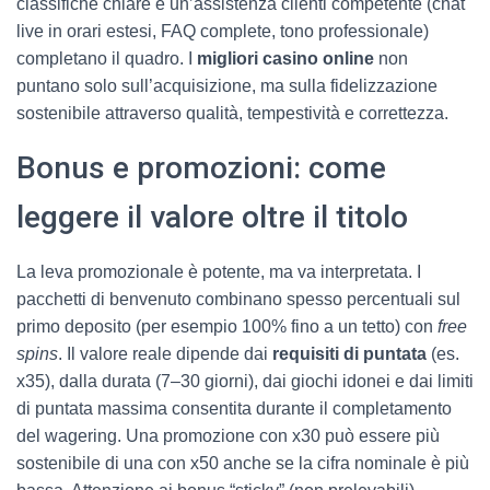
classifiche chiare e un’assistenza clienti competente (chat
live in orari estesi, FAQ complete, tono professionale)
completano il quadro. I
migliori casino online
non
puntano solo sull’acquisizione, ma sulla fidelizzazione
sostenibile attraverso qualità, tempestività e correttezza.
Bonus e promozioni: come
leggere il valore oltre il titolo
La leva promozionale è potente, ma va interpretata. I
pacchetti di benvenuto combinano spesso percentuali sul
primo deposito (per esempio 100% fino a un tetto) con
free
spins
. Il valore reale dipende dai
requisiti di puntata
(es.
x35), dalla durata (7–30 giorni), dai giochi idonei e dai limiti
di puntata massima consentita durante il completamento
del wagering. Una promozione con x30 può essere più
sostenibile di una con x50 anche se la cifra nominale è più