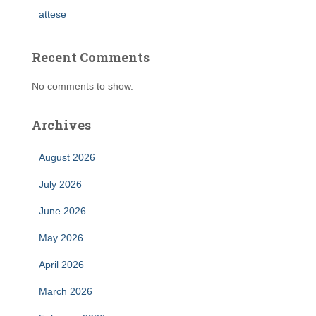
attese
Recent Comments
No comments to show.
Archives
August 2026
July 2026
June 2026
May 2026
April 2026
March 2026