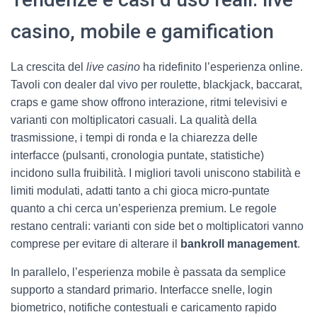
casino, mobile e gamification
La crescita del
live casino
ha ridefinito l’esperienza online.
Tavoli con dealer dal vivo per roulette, blackjack, baccarat,
craps e game show offrono interazione, ritmi televisivi e
varianti con moltiplicatori casuali. La qualità della
trasmissione, i tempi di ronda e la chiarezza delle
interfacce (pulsanti, cronologia puntate, statistiche)
incidono sulla fruibilità. I migliori tavoli uniscono stabilità e
limiti modulati, adatti tanto a chi gioca micro-puntate
quanto a chi cerca un’esperienza premium. Le regole
restano centrali: varianti con side bet o moltiplicatori vanno
comprese per evitare di alterare il
bankroll management
.
In parallelo, l’esperienza mobile è passata da semplice
supporto a standard primario. Interfacce snelle, login
biometrico, notifiche contestuali e caricamento rapido