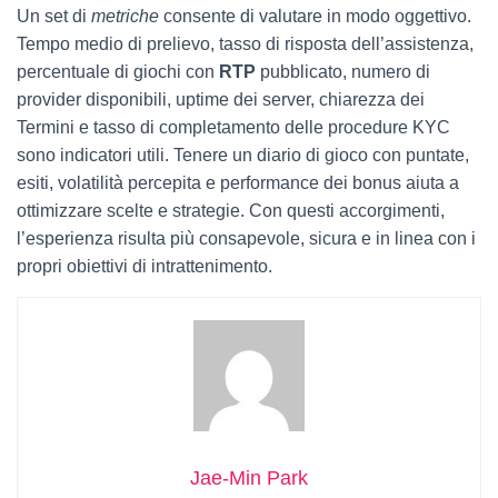
Un set di
metriche
consente di valutare in modo oggettivo.
Tempo medio di prelievo, tasso di risposta dell’assistenza,
percentuale di giochi con
RTP
pubblicato, numero di
provider disponibili, uptime dei server, chiarezza dei
Termini e tasso di completamento delle procedure KYC
sono indicatori utili. Tenere un diario di gioco con puntate,
esiti, volatilità percepita e performance dei bonus aiuta a
ottimizzare scelte e strategie. Con questi accorgimenti,
l’esperienza risulta più consapevole, sicura e in linea con i
propri obiettivi di intrattenimento.
Jae-Min Park