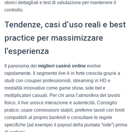
storici dettagliati e test di valutazione per mantenere il
controllo.
Tendenze, casi d’uso reali e best
practice per massimizzare
l’esperienza
Il panorama dei
migliori casinò online
evolve
rapidamente. Il segmento
live
è in forte crescita grazie a
studi con croupier professionisti, streaming in HD e
modalità innovative come game show, side bet e
moltiplicatori casuali. Per chi ama l’atmosfera del tavolo
fisico, il live unisce interazione e autenticità. Consiglio
pratico: usare connessioni stabili, preferire tavoli con limiti
compatibili al proprio bankroll e consultare le regole
specifiche (ad esempio il payout della puntata “side”) prima