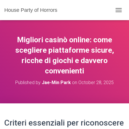
House Party of Horrors
T
O
G
G
L
Migliori casinò online: come
E
N
scegliere piattaforme sicure,
A
ricche di giochi e davvero
V
I
convenienti
G
A
T
Published by
Jae-Min Park
on
October 28, 2025
I
O
N
Criteri essenziali per riconoscere