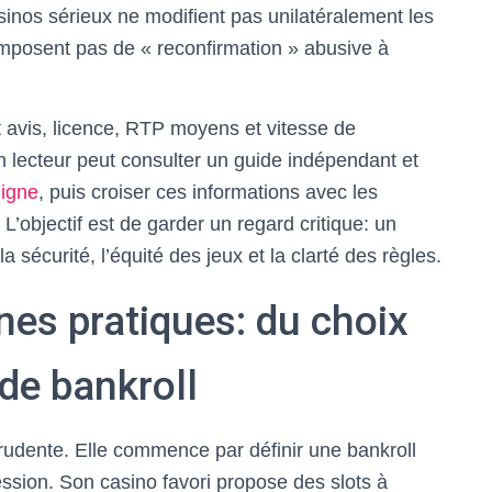
asinos sérieux ne modifient pas unilatéralement les
’imposent pas de « reconfirmation » abusive à
 avis, licence, RTP moyens et vitesse de
n lecteur peut consulter un guide indépendant et
ligne
, puis croiser ces informations avec les
. L’objectif est de garder un regard critique: un
a sécurité, l’équité des jeux et la clarté des règles.
nes pratiques: du choix
 de bankroll
rudente. Elle commence par définir une bankroll
ession. Son casino favori propose des slots à