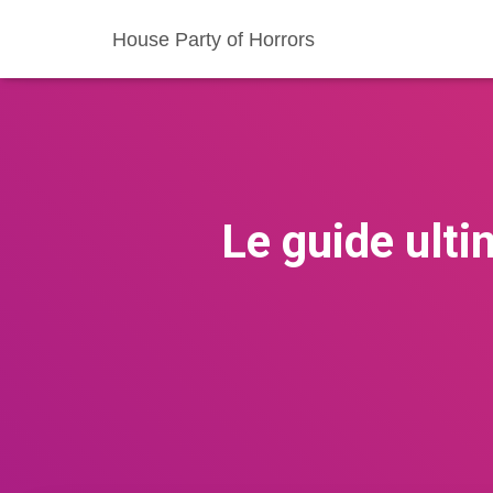
House Party of Horrors
Le guide ulti