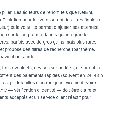
 pilier. Les éditeurs de renom tels que NetEnt,
volution pour le live assurent des titres fiables et
eur) et la volatilité permet d’ajuster ses attentes:
tion sur le long terme, tandis qu’une grande
ières, parfois avec de gros gains mais plus rares.
et propose des filtres de recherche (par thème,
navigation rapide.
, frais éventuels, devises supportées, et surtout la
s offrent des paiements rapides (souvent en 24–48 h
es, portefeuilles électroniques, virement, voire
YC — vérification d’identité — doit être claire et
nts acceptés et un service client réactif pour