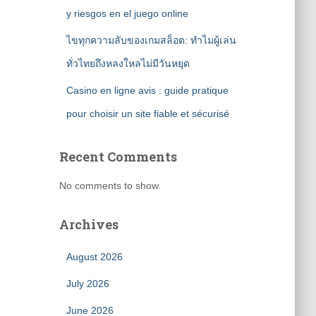
y riesgos en el juego online
ไขทุกความลับของเกมสล็อต: ทำไมผู้เล่น
ทั่วไทยถึงหลงใหลไม่มีวันหยุด
Casino en ligne avis : guide pratique
pour choisir un site fiable et sécurisé
Recent Comments
No comments to show.
Archives
August 2026
July 2026
June 2026