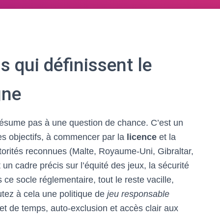
s qui définissent le
gne
ésume pas à une question de chance. C’est un
es objectifs, à commencer par la
licence
et la
torités reconnues (Malte, Royaume-Uni, Gibraltar,
n cadre précis sur l’équité des jeux, la sécurité
 ce socle réglementaire, tout le reste vacille,
utez à cela une politique de
jeu responsable
 et de temps, auto-exclusion et accès clair aux