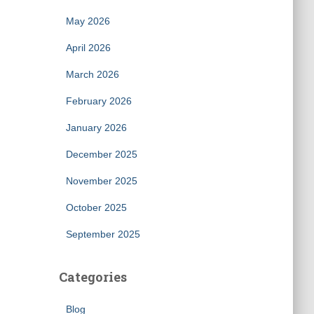
May 2026
April 2026
March 2026
February 2026
January 2026
December 2025
November 2025
October 2025
September 2025
Categories
Blog