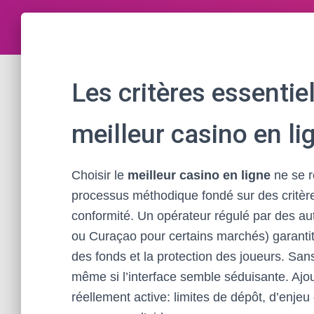
Les critères essentiel
meilleur casino en li
Choisir le
meilleur casino en ligne
ne se r
processus méthodique fondé sur des critèr
conformité. Un opérateur régulé par des au
ou Curaçao pour certains marchés) garantit u
des fonds et la protection des joueurs. Sans
même si l’interface semble séduisante. Ajo
réellement active: limites de dépôt, d’enjeu