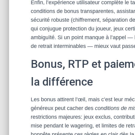
Enfin, l’expérience utilisateur complète le t
conditions de bonus transparentes, assistan
sécurité robuste (chiffrement, séparation d
qui conjugue protection du joueur, jeux cer
ambiguïté. Si un point manque à l’appel — 
de retrait interminables — mieux vaut pass
Bonus, RTP et paieme
la différence
Les bonus attirent l’œil, mais c’est leur mé
généreux peut cacher des
conditions de mi
restrictions majeures: jeux exclus, contribut
mise pendant le wagering, et limites de retra
honnête présente ces règles en clair dès l