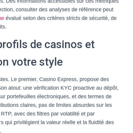
es. Des informations accessibles sur ces métriques
lection, consulter des analyses de référence peut
ne
évalué selon des critères stricts de sécurité, de
ts.
rofils de casinos et
n votre style
alistes. Le premier, Casino Express, propose des
Son atout: une vérification KYC proactive au dépôt,
r portefeuilles électroniques, et des termes de
butions claires, pas de limites absurdes sur les
RTP, avec des filtres par volatilité et par
 qui privilégient la valeur réelle et la fluidité des
.