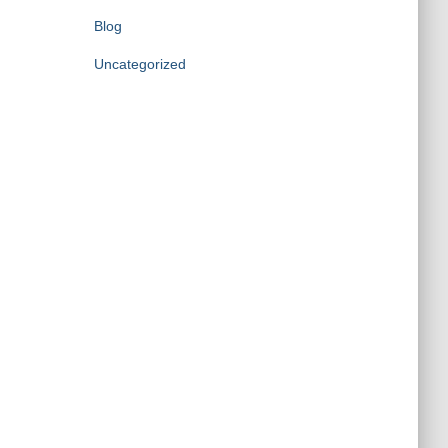
Blog
Uncategorized