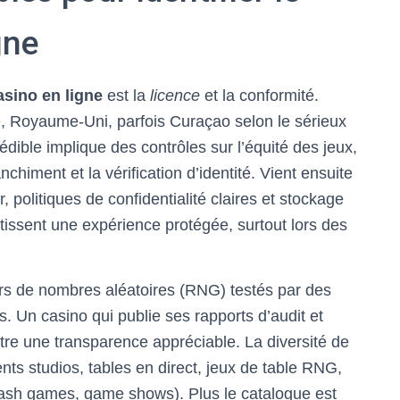
gne
asino en ligne
est la
licence
et la conformité.
te, Royaume-Uni, parfois Curaçao selon le sérieux
rédible implique des contrôles sur l’équité des jeux,
anchiment et la vérification d’identité. Vient ensuite
, politiques de confidentialité claires et stockage
issent une expérience protégée, surtout lors des
urs de nombres aléatoires (RNG) testés par des
Un casino qui publie ses rapports d’audit et
ntre une transparence appréciable. La diversité de
érents studios, tables en direct, jeux de table RNG,
(crash games, game shows). Plus le catalogue est