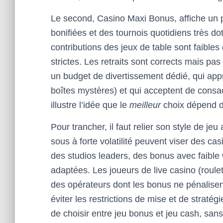
Le second, Casino Maxi Bonus, affiche un 
bonifiées et des tournois quotidiens très do
contributions des jeux de table sont faibles
strictes. Les retraits sont corrects mais pa
un budget de divertissement dédié, qui app
boîtes mystères) et qui acceptent de consa
illustre l’idée que le
meilleur
choix dépend de
Pour trancher, il faut relier son style de 
sous à forte volatilité peuvent viser des ca
des studios leaders, des bonus avec faible 
adaptées. Les joueurs de live casino (roule
des opérateurs dont les bonus ne pénalisen
éviter les restrictions de mise et de stratég
de choisir entre jeu bonus et jeu cash, sans 