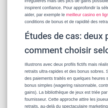
irrégulières mais des pics de gains possibl
inspirent confiance. Pour approfondir la sé
aider, par exemple le
meilleur casino en lig
conditions de bonus et de rapidité des retrai
Études de cas: deux p
comment choisir selo
Illustrons avec deux profils fictifs mais ré
retraits ultra-rapides et des bonus sobres. 
des paiements traités en quelques heures su
bonus simples (wagering raisonnable, contri
gains). La bibliothèque de jeux est triée par 
fournisseur. Cette approche attire les joueurs
retraits, au-delà du spectaculaire marketing