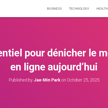
BUSINESS
TECHNOLOGY
HEALTH
ntiel pour dénicher le m
en ligne aujourd’hui
Published by
Jae-Min Park
on
October 25, 2025