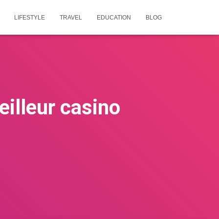
LIFESTYLE
TRAVEL
EDUCATION
BLOG
eilleur casino