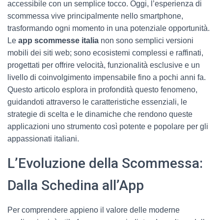
accessibile con un semplice tocco. Oggi, l’esperienza di
scommessa vive principalmente nello smartphone,
trasformando ogni momento in una potenziale opportunità.
Le
app scommesse italia
non sono semplici versioni
mobili dei siti web; sono ecosistemi complessi e raffinati,
progettati per offrire velocità, funzionalità esclusive e un
livello di coinvolgimento impensabile fino a pochi anni fa.
Questo articolo esplora in profondità questo fenomeno,
guidandoti attraverso le caratteristiche essenziali, le
strategie di scelta e le dinamiche che rendono queste
applicazioni uno strumento così potente e popolare per gli
appassionati italiani.
L’Evoluzione della Scommessa:
Dalla Schedina all’App
Per comprendere appieno il valore delle moderne