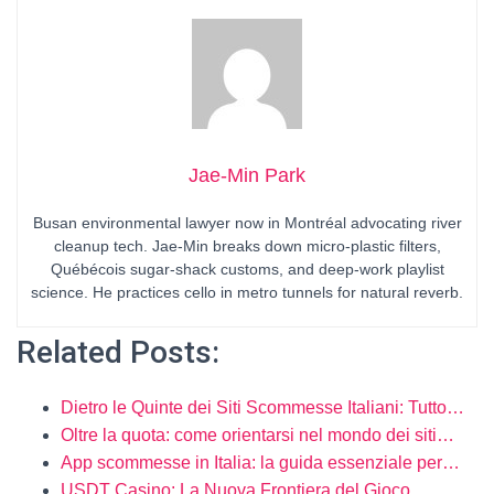
Jae-Min Park
Busan environmental lawyer now in Montréal advocating river
cleanup tech. Jae-Min breaks down micro-plastic filters,
Québécois sugar-shack customs, and deep-work playlist
science. He practices cello in metro tunnels for natural reverb.
Related Posts:
Dietro le Quinte dei Siti Scommesse Italiani: Tutto…
Oltre la quota: come orientarsi nel mondo dei siti…
App scommesse in Italia: la guida essenziale per…
USDT Casino: La Nuova Frontiera del Gioco