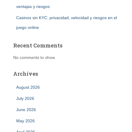
ventajas y riesgos
Casinos sin KYC: privacidad, velocidad y riesgos en el
juego online
Recent Comments
No comments to show.
Archives
August 2026
July 2026
June 2026
May 2026