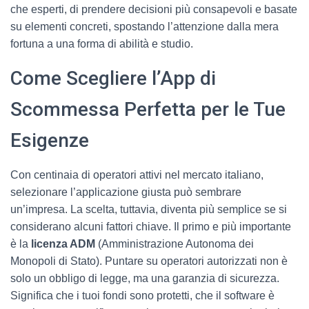
che esperti, di prendere decisioni più consapevoli e basate
su elementi concreti, spostando l’attenzione dalla mera
fortuna a una forma di abilità e studio.
Come Scegliere l’App di
Scommessa Perfetta per le Tue
Esigenze
Con centinaia di operatori attivi nel mercato italiano,
selezionare l’applicazione giusta può sembrare
un’impresa. La scelta, tuttavia, diventa più semplice se si
considerano alcuni fattori chiave. Il primo e più importante
è la
licenza ADM
(Amministrazione Autonoma dei
Monopoli di Stato). Puntare su operatori autorizzati non è
solo un obbligo di legge, ma una garanzia di sicurezza.
Significa che i tuoi fondi sono protetti, che il software è