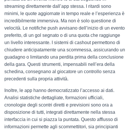
streaming direttamente dall’app stessa. I ritardi sono
minimi, le quote aggiornate in tempo reale e l’esperienza è
incredibilmente immersiva. Ma non è solo questione di
velocità. Le notifiche push avvisano dell’inizio di un evento
preferito, di un gol segnato o di una quota che raggiunge
un livello interessante. I sistemi di cashout permettono di
chiudere anticipatamente una scommessa, assicurando un
guadagno o limitando una perdita prima della conclusione
della gara. Questi strumenti, impensabili nell’era della
schedina, consegnano al giocatore un controllo senza
precedenti sulla propria attività.
Inoltre, le app hanno democratizzato l’accesso ai dati.
Analisi statistiche dettagliate, formazioni ufficiali,
cronologie degli scontri diretti e previsioni sono ora a
disposizione di tutti, integrati direttamente nella stessa
interfaccia in cui si piazza la puntata. Questo afflusso di
informazioni permette agli scommettitori, sia principianti