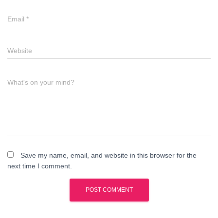
Email
*
Website
What's on your mind?
Save my name, email, and website in this browser for the
next time I comment.