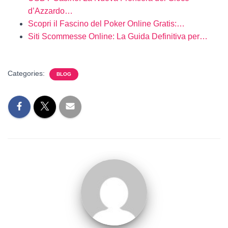
d’Azzardo…
Scopri il Fascino del Poker Online Gratis:…
Siti Scommesse Online: La Guida Definitiva per…
Categories:
BLOG