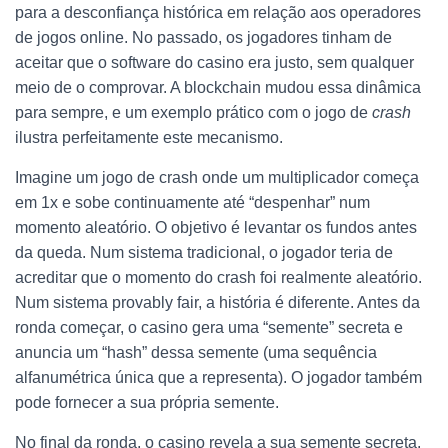
para a desconfiança histórica em relação aos operadores
de jogos online. No passado, os jogadores tinham de
aceitar que o software do casino era justo, sem qualquer
meio de o comprovar. A blockchain mudou essa dinâmica
para sempre, e um exemplo prático com o jogo de
crash
ilustra perfeitamente este mecanismo.
Imagine um jogo de crash onde um multiplicador começa
em 1x e sobe continuamente até “despenhar” num
momento aleatório. O objetivo é levantar os fundos antes
da queda. Num sistema tradicional, o jogador teria de
acreditar que o momento do crash foi realmente aleatório.
Num sistema provably fair, a história é diferente. Antes da
ronda começar, o casino gera uma “semente” secreta e
anuncia um “hash” dessa semente (uma sequência
alfanumétrica única que a representa). O jogador também
pode fornecer a sua própria semente.
No final da ronda, o casino revela a sua semente secreta.