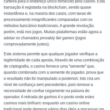
carteira para o endereço único fornecido pelo casino. Esta
transação é registada na blockchain, sendo quase
instantânea e, na maioria dos casos, com taxas de
processamento insignificantes comparadas com os
métodos bancários tradicionais. A grande revolução,
porém, está nos jogos. Muitas plataformas estão agora a
adotar os chamados
provably fair games
(jogos
comprovadamente justos).
Este sistema permite que qualquer jogador verifique a
legitimidade de cada aposta. Através de uma combinação
de criptografia, o casino fornece uma “semente” que,
quando combinada com a semente do jogador, prova que
o resultado não foi manipulado a posteriori. Isto cria um
nível de confiança sem precedentes, pois remove a
necessidade de confiar cegamente na palavra do
operador. A retirada de ganhos é o ponto onde estes
casinos mais brilham: enquanto um casino online
tradicional pode demorar vários dias úteis a processar um