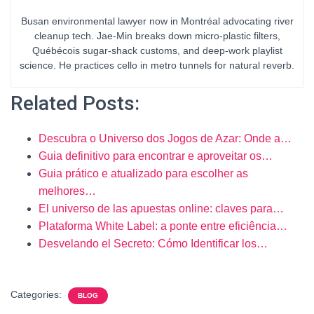
Busan environmental lawyer now in Montréal advocating river
cleanup tech. Jae-Min breaks down micro-plastic filters,
Québécois sugar-shack customs, and deep-work playlist
science. He practices cello in metro tunnels for natural reverb.
Related Posts:
Descubra o Universo dos Jogos de Azar: Onde a…
Guia definitivo para encontrar e aproveitar os…
Guia prático e atualizado para escolher as
melhores…
El universo de las apuestas online: claves para…
Plataforma White Label: a ponte entre eficiência…
Desvelando el Secreto: Cómo Identificar los…
Categories:
BLOG