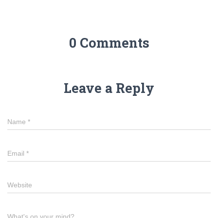
0 Comments
Leave a Reply
Name
*
Email
*
Website
What's on your mind?