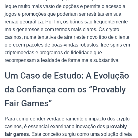
leque muito mais vasto de opções e permite o acesso a
jogos e promoções que poderiam ser restritas em sua
região geográfica. Por fim, os bónus são frequentemente
mais generosos e com termos mais claros. Os crypto
casinos, numa tentativa de atrair este novo tipo de cliente,
oferecem pacotes de boas-vindas robustos, free spins em
criptomoedas e programas de fidelidade que
recompensam a lealdade de forma mais substantiva.
Um Caso de Estudo: A Evolução
da Confiança com os “Provably
Fair Games”
Para compreender verdadeiramente o impacto dos crypto
casinos, é essencial examinar a inovação dos
provably
fair games
. Este conceito surgiu como uma solução direta