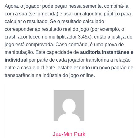
Agora, o jogador pode pegar nessa semente, combiná-la
com a sua (se fornecida) e usar um algoritmo público para
calcular o resultado. Se o resultado calculado
corresponder ao resultado real do jogo (por exemplo, o
crash aconteceu no multiplicador 3.45x), então a justiça do
jogo está comprovada. Caso contrário, é uma prova de
manipulação. Esta capacidade de
auditoria instantânea e
individual
por parte de cada jogador transforma a relação
entre a casa e o cliente, estabelecendo um novo padrão de
transparência na indústria do jogo online.
Jae-Min Park