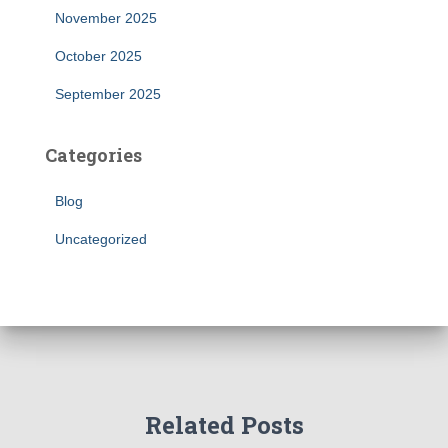
November 2025
October 2025
September 2025
Categories
Blog
Uncategorized
Related Posts