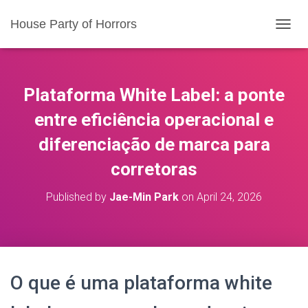
House Party of Horrors
T
O
G
G
L
Plataforma White Label: a ponte
E
N
entre eficiência operacional e
A
diferenciação de marca para
V
I
corretoras
G
A
T
Published by
Jae-Min Park
on
April 24, 2026
I
O
N
O que é uma plataforma white