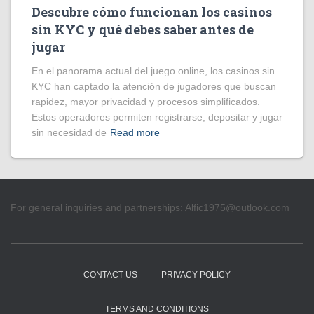
Descubre cómo funcionan los casinos
sin KYC y qué debes saber antes de
jugar
En el panorama actual del juego online, los casinos sin
KYC han captado la atención de jugadores que buscan
rapidez, mayor privacidad y procesos simplificados.
Estos operadores permiten registrarse, depositar y jugar
sin necesidad de
Read more
For general inquiries and partnerships:
Alfic1975@outlook.com
CONTACT US
PRIVACY POLICY
TERMS AND CONDITIONS