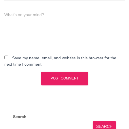
What's on your mind?
Save my name, email, and website in this browser for the
next time I comment.
Search
SEARCH