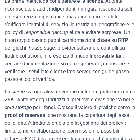
La prima metrica da considerare è la
licenza
. Autorità
riconosciute e audit indipendenti non garantiscono da soli
un’esperienza impeccabile, ma aumentano le tutele.
Verificare i termini di servizio, le restrizioni geografiche e le
policy di
responsible gaming
aiuta a evitare sorprese. Un
buon crypto casino pubblica informazioni chiare su
RTP
dei giochi,
house edge
, provider software e controlli su
frodi e collusioni. In presenza di modelli
provably fair
,
cercare documentazione su come generare, impostare e
verificare i semi lato client e lato server, con guide passo
passo e tool di verifica.
La
sicurezza
operativa dovrebbe includere protezioni come
2FA
, whitelist degli indirizzi di prelievo e divisione tra hot e
cold storage
per i fondi. Cresce il valore di pratiche come la
proof of reserves
, che mostrano la copertura degli asset
dei clienti. Altrettanto cruciale è la gestione dei prelievi:
limiti, tempi di elaborazione, commissioni e possibili
richieste KYC devono essere trasparenti. Un’infrastruttura