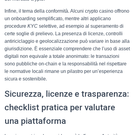
Infine, il tema della conformità. Alcuni crypto casino offrono
un onboarding semplificato, mentre altri applicano
procedure
KYC
selettive, ad esempio al superamento di
certe soglie di prelievo. La presenza di licenze, controlli
antiriciclaggio e geolocalizzazione può variare in base alla
giurisdizione. È essenziale comprendere che l’uso di asset
digitali non equivale a totale anonimato: le transazioni
sono pubbliche on-chain e la responsabilità nel rispettare
le normative locali rimane un pilastro per un’esperienza
sicura e sostenibile.
Sicurezza, licenze e trasparenza:
checklist pratica per valutare
una piattaforma