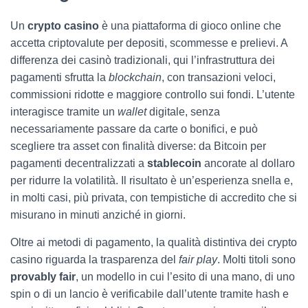
Un
crypto casino
è una piattaforma di gioco online che
accetta criptovalute per depositi, scommesse e prelievi. A
differenza dei casinò tradizionali, qui l’infrastruttura dei
pagamenti sfrutta la
blockchain
, con transazioni veloci,
commissioni ridotte e maggiore controllo sui fondi. L’utente
interagisce tramite un
wallet
digitale, senza
necessariamente passare da carte o bonifici, e può
scegliere tra asset con finalità diverse: da Bitcoin per
pagamenti decentralizzati a
stablecoin
ancorate al dollaro
per ridurre la volatilità. Il risultato è un’esperienza snella e,
in molti casi, più privata, con tempistiche di accredito che si
misurano in minuti anziché in giorni.
Oltre ai metodi di pagamento, la qualità distintiva dei crypto
casino riguarda la trasparenza del
fair play
. Molti titoli sono
provably fair
, un modello in cui l’esito di una mano, di uno
spin o di un lancio è verificabile dall’utente tramite hash e