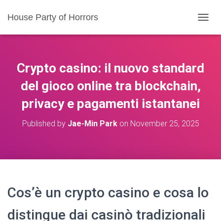
House Party of Horrors
T
O
G
G
L
Crypto casino: il nuovo standard
E
N
del gioco online tra blockchain,
A
privacy e pagamenti istantanei
V
I
G
Published by
Jae-Min Park
on
November 25, 2025
A
T
I
O
N
Cos’è un crypto casino e cosa lo
distingue dai casinò tradizionali