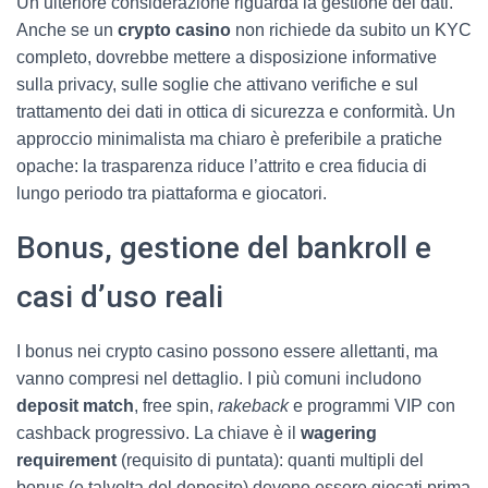
Un’ulteriore considerazione riguarda la gestione dei dati.
Anche se un
crypto casino
non richiede da subito un KYC
completo, dovrebbe mettere a disposizione informative
sulla privacy, sulle soglie che attivano verifiche e sul
trattamento dei dati in ottica di sicurezza e conformità. Un
approccio minimalista ma chiaro è preferibile a pratiche
opache: la trasparenza riduce l’attrito e crea fiducia di
lungo periodo tra piattaforma e giocatori.
Bonus, gestione del bankroll e
casi d’uso reali
I bonus nei crypto casino possono essere allettanti, ma
vanno compresi nel dettaglio. I più comuni includono
deposit match
, free spin,
rakeback
e programmi VIP con
cashback progressivo. La chiave è il
wagering
requirement
(requisito di puntata): quanti multipli del
bonus (e talvolta del deposito) devono essere giocati prima