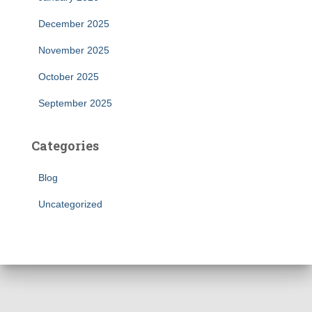
December 2025
November 2025
October 2025
September 2025
Categories
Blog
Uncategorized