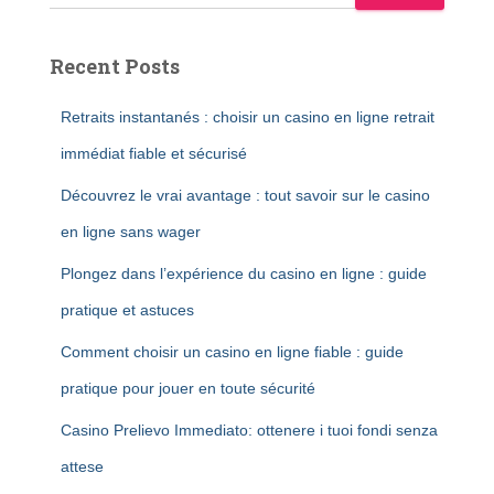
Recent Posts
Retraits instantanés : choisir un casino en ligne retrait
immédiat fiable et sécurisé
Découvrez le vrai avantage : tout savoir sur le casino
en ligne sans wager
Plongez dans l’expérience du casino en ligne : guide
pratique et astuces
Comment choisir un casino en ligne fiable : guide
pratique pour jouer en toute sécurité
Casino Prelievo Immediato: ottenere i tuoi fondi senza
attese