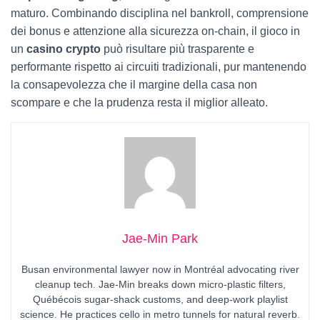
maturo. Combinando disciplina nel bankroll, comprensione
dei bonus e attenzione alla sicurezza on-chain, il gioco in
un
casino crypto
può risultare più trasparente e
performante rispetto ai circuiti tradizionali, pur mantenendo
la consapevolezza che il margine della casa non
scompare e che la prudenza resta il miglior alleato.
Jae-Min Park
Busan environmental lawyer now in Montréal advocating river
cleanup tech. Jae-Min breaks down micro-plastic filters,
Québécois sugar-shack customs, and deep-work playlist
science. He practices cello in metro tunnels for natural reverb.