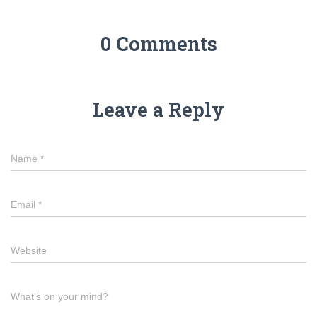
0 Comments
Leave a Reply
Name
*
Email
*
Website
What's on your mind?