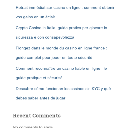
Retrait immédiat sur casino en ligne : comment obtenir
vos gains en un éclair
Crypto Casino in Italia: guida pratica per giocare in
sicurezza e con consapevolezza
Plongez dans le monde du casino en ligne france :
guide complet pour jouer en toute sécurité
Comment reconnaître un casino fiable en ligne : le
guide pratique et sécurisé
Descubre cómo funcionan los casinos sin KYC y qué
debes saber antes de jugar
Recent Comments
No comments to show.