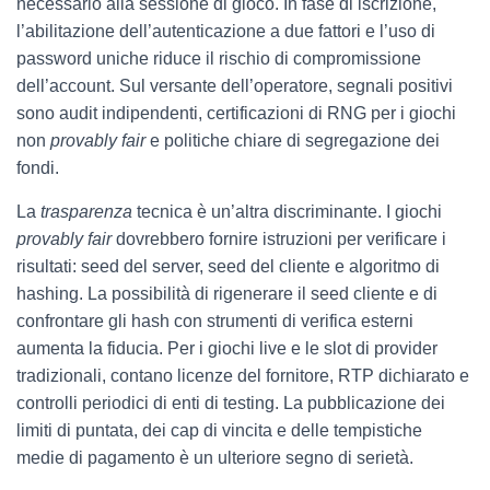
necessario alla sessione di gioco. In fase di iscrizione,
l’abilitazione dell’autenticazione a due fattori e l’uso di
password uniche riduce il rischio di compromissione
dell’account. Sul versante dell’operatore, segnali positivi
sono audit indipendenti, certificazioni di RNG per i giochi
non
provably fair
e politiche chiare di segregazione dei
fondi.
La
trasparenza
tecnica è un’altra discriminante. I giochi
provably fair
dovrebbero fornire istruzioni per verificare i
risultati: seed del server, seed del cliente e algoritmo di
hashing. La possibilità di rigenerare il seed cliente e di
confrontare gli hash con strumenti di verifica esterni
aumenta la fiducia. Per i giochi live e le slot di provider
tradizionali, contano licenze del fornitore, RTP dichiarato e
controlli periodici di enti di testing. La pubblicazione dei
limiti di puntata, dei cap di vincita e delle tempistiche
medie di pagamento è un ulteriore segno di serietà.