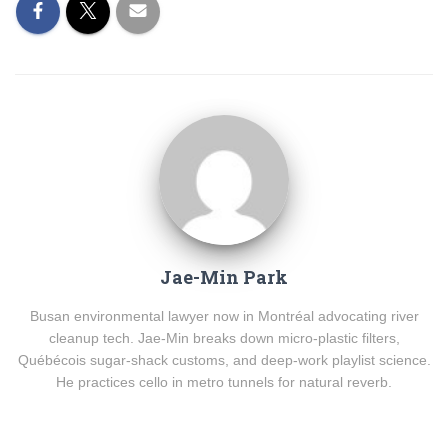
Jae-Min Park
Busan environmental lawyer now in Montréal advocating river
cleanup tech. Jae-Min breaks down micro-plastic filters,
Québécois sugar-shack customs, and deep-work playlist science.
He practices cello in metro tunnels for natural reverb.