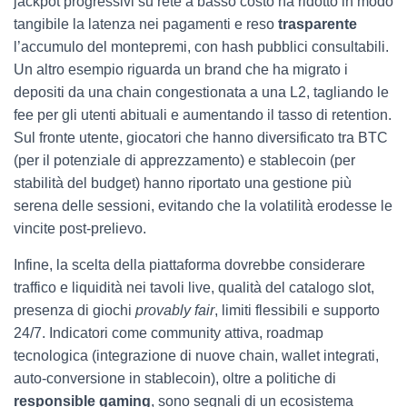
jackpot progressivi su rete a basso costo ha ridotto in modo
tangibile la latenza nei pagamenti e reso
trasparente
l’accumulo del montepremi, con hash pubblici consultabili.
Un altro esempio riguarda un brand che ha migrato i
depositi da una chain congestionata a una L2, tagliando le
fee per gli utenti abituali e aumentando il tasso di retention.
Sul fronte utente, giocatori che hanno diversificato tra BTC
(per il potenziale di apprezzamento) e stablecoin (per
stabilità del budget) hanno riportato una gestione più
serena delle sessioni, evitando che la volatilità erodesse le
vincite post-prelievo.
Infine, la scelta della piattaforma dovrebbe considerare
traffico e liquidità nei tavoli live, qualità del catalogo slot,
presenza di giochi
provably fair
, limiti flessibili e supporto
24/7. Indicatori come community attiva, roadmap
tecnologica (integrazione di nuove chain, wallet integrati,
auto-conversione in stablecoin), oltre a politiche di
responsible gaming
, sono segnali di un ecosistema