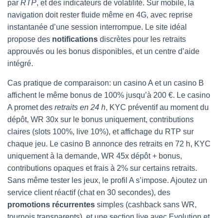
par
RTP
, et des indicateurs de volatilité. Sur mobile, la
navigation doit rester fluide même en 4G, avec reprise
instantanée d’une session interrompue. Le site idéal
propose des
notifications
discrètes pour les retraits
approuvés ou les bonus disponibles, et un centre d’aide
intégré.
Cas pratique de comparaison: un casino A et un casino B
affichent le même bonus de 100% jusqu’à 200 €. Le casino
A promet des
retraits en 24 h
, KYC préventif au moment du
dépôt, WR 30x sur le bonus uniquement, contributions
claires (slots 100%, live 10%), et affichage du RTP sur
chaque jeu. Le casino B annonce des retraits en 72 h, KYC
uniquement à la demande, WR 45x dépôt + bonus,
contributions opaques et frais à 2% sur certains retraits.
Sans même tester les jeux, le profil A s’impose. Ajoutez un
service client réactif (chat en 30 secondes), des
promotions récurrentes
simples (cashback sans WR,
tournois transparents), et une section live avec Evolution et