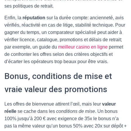
ses politiques de retrait.
Enfin, la
réputation
sur la durée compte: ancienneté, avis
vérifiés, réactivité en cas de litige, stabilité technique. Pour
gagner du temps, un comparateur spécialisé peut aider à
vérifier licence, catalogue, promotions et délais de retrait;
par exemple, un guide du
meilleur casino en ligne
permet
de confronter les offres selon des critères objectifs et
d’écarter les opérateurs trop beaux pour être vrais.
Bonus, conditions de mise et
vraie valeur des promotions
Les offres de bienvenue attirent l’œil, mais leur
valeur
réelle
se cache dans les
conditions de mise
. Un bonus
100% jusqu’à 200 € avec exigence de 35x le bonus n’a
pas la même valeur qu’un bonus 50% avec 20x sur dépôt +