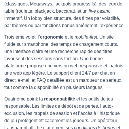
(classiques, Megaways, jackpots progressifs), des jeux de
table (roulette, blackjack, baccarat), et un
live casino
immersif. Un lobby bien structuré, des filtres par volatilité,
par thèmes ou par fonctions bonus améliorent l’expérience.
Troisième volet: l’
ergonomie
et le
mobile-first
. Un site
fluide sur smartphone, des temps de chargement courts,
une interface claire et une recherche rapide des titres
favorisent des sessions sans friction. Une bonne
plateforme propose une version web responsive et, parfois,
une web app légère. Le support client 24/7 par chat en
direct, e-mail et FAQ détaillée est un marqueur de sérieux,
tout comme la disponibilité en plusieurs langues.
Quatrième point: la
responsabilité
et les outils de jeu
responsable. Les limites de dépôt et de pertes, l’auto-
exclusion, les rappels de session et l’accès à l’historique
de jeu protègent efficacement les joueurs. Un opérateur
transparent affiche clairement ses
conditions de bonus
et