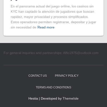
En el panorama actual del juego online, los casinos sin
KYC han captado la atención de jugadores que buscan
rapidez, mayor privacidad y procesos simplificados.
Estos operadores permiten registrarse, depositar y jugar
sin necesidad de
Read more
For general inquiries and partnerships:
Alfic1975@outlook.com
CONTACT US
PRIVACY POLICY
TERMS AND CONDITIONS
Hestia | Developed by
ThemeIsle