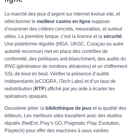
Le marché des jeux d’argent sur internet évolue vite, et
sélectionner le
meilleur casino en ligne
suppose
d’examiner des critères concrets, mesurables, et surtout
utiles. La première brique, c’est la
licence
et la
sécurité
.
Une plateforme régulée (MGA, UKGC, Curaçao ou autre
autorité reconnue) met en place des contrôles de
conformité, des politiques anti-blanchiment, des audits du
RNG
(générateur de nombres aléatoires) et un chiffrement
SSL de bout en bout. Vérifier la présence d’audits
indépendants (eCOGRA, iTech Labs) et d’un taux de
redistribution (
RTP
) affiché par jeu aide à écarter les
opérateurs opaques.
Deuxième pilier: la
bibliothèque de jeux
et la qualité des
éditeurs. Les meilleurs sites travaillent avec des studios
réputés (NetEnt, Play’n GO, Pragmatic Play, Evolution,
Playtech) pour offrir des machines à sous variées