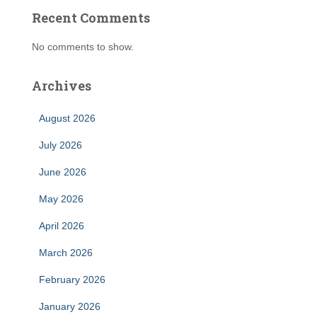
Recent Comments
No comments to show.
Archives
August 2026
July 2026
June 2026
May 2026
April 2026
March 2026
February 2026
January 2026