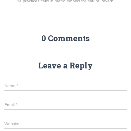
He practices cello in metro tunnels for natural reverb.
0 Comments
Leave a Reply
Name
*
Email
*
Website