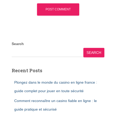
Search
SEARCH
Recent Posts
Plongez dans le monde du casino en ligne france :
guide complet pour jouer en toute sécurité
Comment reconnaître un casino fiable en ligne : le
guide pratique et sécurisé