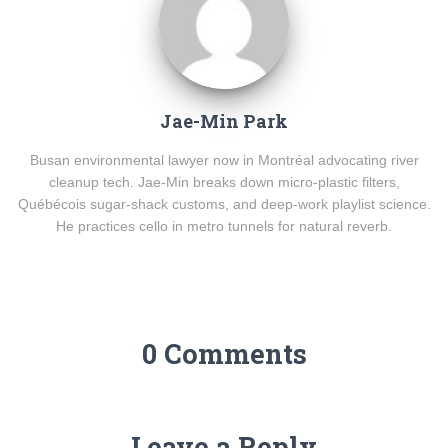
Jae-Min Park
Busan environmental lawyer now in Montréal advocating river
cleanup tech. Jae-Min breaks down micro-plastic filters,
Québécois sugar-shack customs, and deep-work playlist science.
He practices cello in metro tunnels for natural reverb.
0 Comments
Leave a Reply