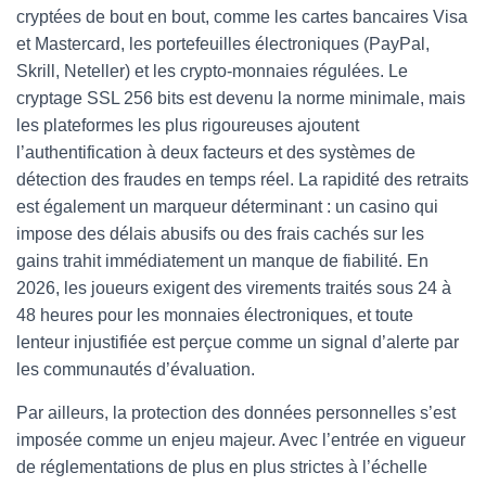
cryptées de bout en bout, comme les cartes bancaires Visa
et Mastercard, les portefeuilles électroniques (PayPal,
Skrill, Neteller) et les crypto-monnaies régulées. Le
cryptage SSL 256 bits est devenu la norme minimale, mais
les plateformes les plus rigoureuses ajoutent
l’authentification à deux facteurs et des systèmes de
détection des fraudes en temps réel. La rapidité des retraits
est également un marqueur déterminant : un casino qui
impose des délais abusifs ou des frais cachés sur les
gains trahit immédiatement un manque de fiabilité. En
2026, les joueurs exigent des virements traités sous 24 à
48 heures pour les monnaies électroniques, et toute
lenteur injustifiée est perçue comme un signal d’alerte par
les communautés d’évaluation.
Par ailleurs, la protection des données personnelles s’est
imposée comme un enjeu majeur. Avec l’entrée en vigueur
de réglementations de plus en plus strictes à l’échelle