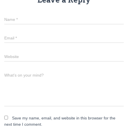
Name
*
Email
*
Website
What's on your mind?
Save my name, email, and website in this browser for the
next time I comment.