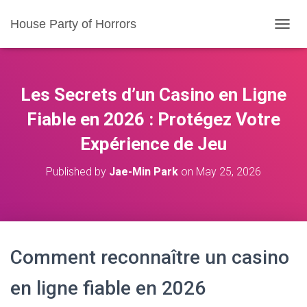
House Party of Horrors
T
O
G
G
L
Les Secrets d’un Casino en Ligne
E
N
Fiable en 2026 : Protégez Votre
A
Expérience de Jeu
V
I
G
Published by
Jae-Min Park
on
May 25, 2026
A
T
I
O
N
Comment reconnaître un casino
en ligne fiable en 2026