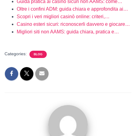
Guida pratica ai casino sicuri non AAMS: come…
Oltre i confini ADM: guida chiara e approfondita ai…
Scopri i veri migliori casinò online: criteri,…
Casino esteri sicuri: riconoscerli davvero e giocare…
Migliori siti non AAMS: guida chiara, pratica e…
Categories:
BLOG