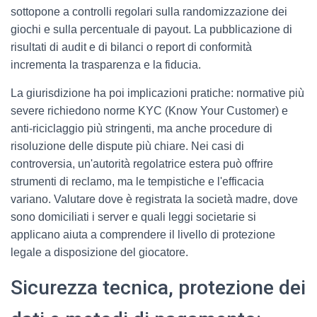
sottopone a controlli regolari sulla randomizzazione dei
giochi e sulla percentuale di payout. La pubblicazione di
risultati di audit e di bilanci o report di conformità
incrementa la trasparenza e la fiducia.
La giurisdizione ha poi implicazioni pratiche: normative più
severe richiedono norme KYC (Know Your Customer) e
anti-riciclaggio più stringenti, ma anche procedure di
risoluzione delle dispute più chiare. Nei casi di
controversia, un'autorità regolatrice estera può offrire
strumenti di reclamo, ma le tempistiche e l'efficacia
variano. Valutare dove è registrata la società madre, dove
sono domiciliati i server e quali leggi societarie si
applicano aiuta a comprendere il livello di protezione
legale a disposizione del giocatore.
Sicurezza tecnica, protezione dei