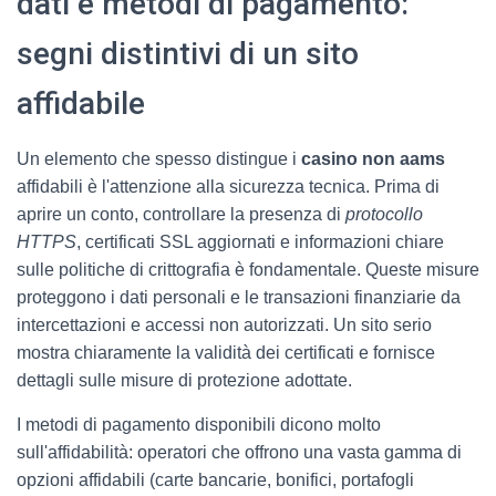
dati e metodi di pagamento:
segni distintivi di un sito
affidabile
Un elemento che spesso distingue i
casino non aams
affidabili è l'attenzione alla sicurezza tecnica. Prima di
aprire un conto, controllare la presenza di
protocollo
HTTPS
, certificati SSL aggiornati e informazioni chiare
sulle politiche di crittografia è fondamentale. Queste misure
proteggono i dati personali e le transazioni finanziarie da
intercettazioni e accessi non autorizzati. Un sito serio
mostra chiaramente la validità dei certificati e fornisce
dettagli sulle misure di protezione adottate.
I metodi di pagamento disponibili dicono molto
sull'affidabilità: operatori che offrono una vasta gamma di
opzioni affidabili (carte bancarie, bonifici, portafogli