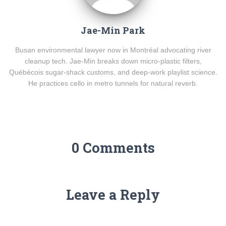
Jae-Min Park
Busan environmental lawyer now in Montréal advocating river
cleanup tech. Jae-Min breaks down micro-plastic filters,
Québécois sugar-shack customs, and deep-work playlist science.
He practices cello in metro tunnels for natural reverb.
0 Comments
Leave a Reply