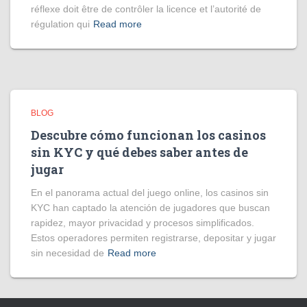
réflexe doit être de contrôler la licence et l’autorité de
régulation qui
Read more
BLOG
Descubre cómo funcionan los casinos
sin KYC y qué debes saber antes de
jugar
En el panorama actual del juego online, los casinos sin
KYC han captado la atención de jugadores que buscan
rapidez, mayor privacidad y procesos simplificados.
Estos operadores permiten registrarse, depositar y jugar
sin necesidad de
Read more