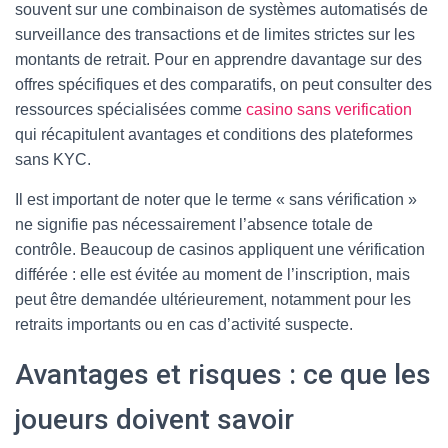
souvent sur une combinaison de systèmes automatisés de
surveillance des transactions et de limites strictes sur les
montants de retrait. Pour en apprendre davantage sur des
offres spécifiques et des comparatifs, on peut consulter des
ressources spécialisées comme
casino sans verification
qui récapitulent avantages et conditions des plateformes
sans KYC.
Il est important de noter que le terme « sans vérification »
ne signifie pas nécessairement l’absence totale de
contrôle. Beaucoup de casinos appliquent une vérification
différée : elle est évitée au moment de l’inscription, mais
peut être demandée ultérieurement, notamment pour les
retraits importants ou en cas d’activité suspecte.
Avantages et risques : ce que les
joueurs doivent savoir