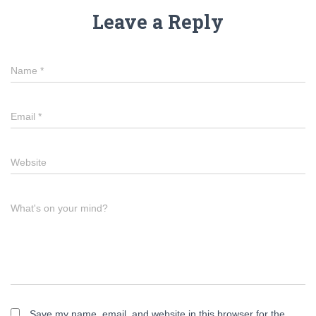
Leave a Reply
Name
*
Email
*
Website
What's on your mind?
Save my name, email, and website in this browser for the