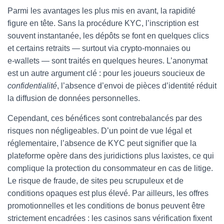
Parmi les avantages les plus mis en avant, la rapidité
figure en tête. Sans la procédure KYC, l’inscription est
souvent instantanée, les dépôts se font en quelques clics
et certains retraits — surtout via crypto‑monnaies ou
e‑wallets — sont traités en quelques heures. L’anonymat
est un autre argument clé : pour les joueurs soucieux de
confidentialité
, l’absence d’envoi de pièces d’identité réduit
la diffusion de données personnelles.
Cependant, ces bénéfices sont contrebalancés par des
risques non négligeables. D’un point de vue légal et
réglementaire, l’absence de KYC peut signifier que la
plateforme opère dans des juridictions plus laxistes, ce qui
complique la protection du consommateur en cas de litige.
Le risque de fraude, de sites peu scrupuleux et de
conditions opaques est plus élevé. Par ailleurs, les offres
promotionnelles et les conditions de bonus peuvent être
strictement encadrées : les casinos sans vérification fixent