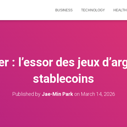
BUSINESS
TECHNOLOGY
HEALTH
r : l’essor des jeux d’ar
stablecoins
Published by
Jae-Min Park
on
March 14, 2026