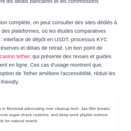
tent les délais bancaires et les commissions
ion complète, on peut consulter des sites dédiés à
yse des plateformes, où les études comparatives
s : interface de dépôt en USDT, processus KYC
éserves et délais de retrait. Un bon point de
casino tether
, qui présente des revues et guides
argent en ligne. Ces cas d'usage montrent que,
option de Tether améliore l'accessibilité, réduit les
-friendly.
in Montréal advocating river cleanup tech. Jae-Min breaks
bécois sugar-shack customs, and deep-work playlist science.
ls for natural reverb.