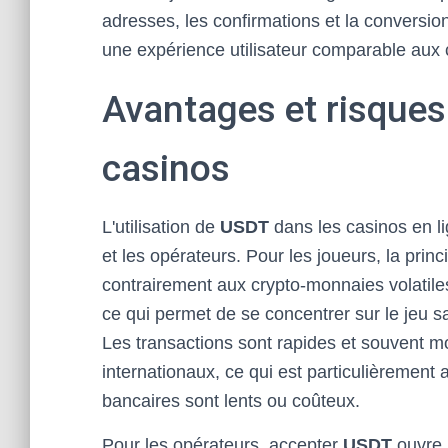
adresses, les confirmations et la conversion
une expérience utilisateur comparable aux c
Avantages et risques 
casinos
L'utilisation de
USDT
dans les casinos en li
et les opérateurs. Pour les joueurs, la princi
contrairement aux crypto-monnaies volatiles
ce qui permet de se concentrer sur le jeu sa
Les transactions sont rapides et souvent m
internationaux, ce qui est particulièrement 
bancaires sont lents ou coûteux.
Pour les opérateurs, accepter
USDT
ouvre l