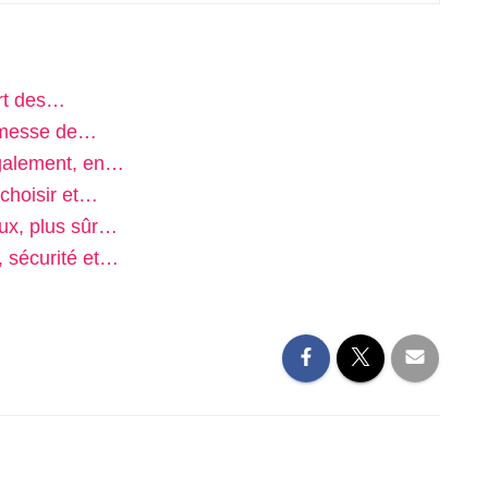
ert des…
romesse de…
également, en…
choisir et…
eux, plus sûr…
, sécurité et…