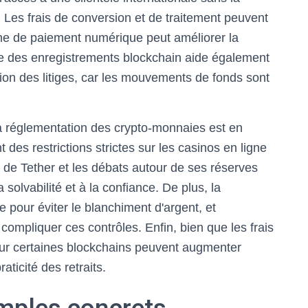
. Les frais de conversion et de traitement peuvent
tème de paiement numérique peut améliorer la
le des enregistrements blockchain aide également
tion des litiges, car les mouvements de fonds sont
a réglementation des crypto-monnaies est en
 des restrictions strictes sur les casinos en ligne
n de Tether et les débats autour de ses réserves
solvabilité et à la confiance. De plus, la
our éviter le blanchiment d'argent, et
compliquer ces contrôles. Enfin, bien que les frais
 sur certaines blockchains peuvent augmenter
aticité des retraits.