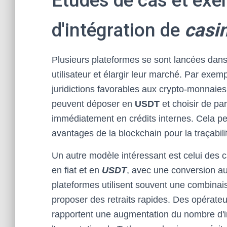
Études de cas et exe
d'intégration de
casi
Plusieurs plateformes se sont lancées dans 
utilisateur et élargir leur marché. Par exe
juridictions favorables aux crypto-monnaie
peuvent déposer en
USDT
et choisir de pa
immédiatement en crédits internes. Cela perm
avantages de la blockchain pour la traçabili
Un autre modèle intéressant est celui des c
en fiat et en
USDT
, avec une conversion a
plateformes utilisent souvent une combinaiso
proposer des retraits rapides. Des opérate
rapportent une augmentation du nombre d'ins