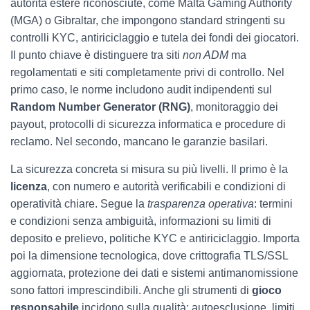
autorità estere riconosciute, come Malta Gaming Authority
(MGA) o Gibraltar, che impongono standard stringenti su
controlli KYC, antiriciclaggio e tutela dei fondi dei giocatori.
Il punto chiave è distinguere tra siti
non ADM
ma
regolamentati e siti completamente privi di controllo. Nel
primo caso, le norme includono audit indipendenti sul
Random Number Generator (RNG)
, monitoraggio dei
payout, protocolli di sicurezza informatica e procedure di
reclamo. Nel secondo, mancano le garanzie basilari.
La sicurezza concreta si misura su più livelli. Il primo è la
licenza
, con numero e autorità verificabili e condizioni di
operatività chiare. Segue la
trasparenza operativa
: termini
e condizioni senza ambiguità, informazioni su limiti di
deposito e prelievo, politiche KYC e antiriciclaggio. Importa
poi la dimensione tecnologica, dove crittografia TLS/SSL
aggiornata, protezione dei dati e sistemi antimanomissione
sono fattori imprescindibili. Anche gli strumenti di
gioco
responsabile
incidono sulla qualità: autoesclusione, limiti