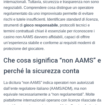
internazionali. Tuttavia, sicurezza e trasparenza non sono
negoziabili. Comprendere cosa distingue un operatore
regolamentato da uno improvvisato permette di evitare
rischi e tutele insufficienti. Identificare
standard di licenza
,
strumenti di
gioco responsabile
, protocolli tecnici e
termini contrattuali chiari è essenziale per riconoscere i
casino non AAMS davvero affidabili, capaci di offrire
un’esperienza stabile e conforme ai requisiti moderni di
protezione del giocatore.
Che cosa significa “non AAMS” e
perché la sicurezza conta
La dicitura “non AAMS” indica operatori non autorizzati
dall’ente regolatore italiano (AAMS/ADM), ma non
equivale necessariamente a “non regolamentati”. Molte
piattaforme internazionali operano con licenze rilasciate da