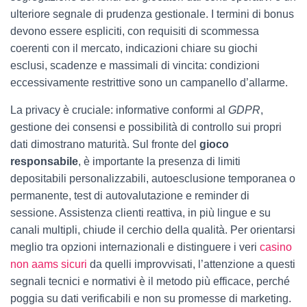
ulteriore segnale di prudenza gestionale. I termini di bonus
devono essere espliciti, con requisiti di scommessa
coerenti con il mercato, indicazioni chiare su giochi
esclusi, scadenze e massimali di vincita: condizioni
eccessivamente restrittive sono un campanello d’allarme.
La privacy è cruciale: informative conformi al
GDPR
,
gestione dei consensi e possibilità di controllo sui propri
dati dimostrano maturità. Sul fronte del
gioco
responsabile
, è importante la presenza di limiti
depositabili personalizzabili, autoesclusione temporanea o
permanente, test di autovalutazione e reminder di
sessione. Assistenza clienti reattiva, in più lingue e su
canali multipli, chiude il cerchio della qualità. Per orientarsi
meglio tra opzioni internazionali e distinguere i veri
casino
non aams sicuri
da quelli improvvisati, l’attenzione a questi
segnali tecnici e normativi è il metodo più efficace, perché
poggia su dati verificabili e non su promesse di marketing.