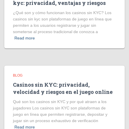
kyc: privacidad, ventajas y riesgos
¿Qué son y cómo funcionan los casinos sin KYC? Los
casinos sin kyc son plataformas de juego en línea que
permiten a los usuarios registrarse y jugar sin
someterse al proceso tradicional de conozca a
Read more
BLOG
Casinos sin KYC: privacidad,
velocidad y riesgos en el juego online
Qué son los casinos sin KYC y por qué atraen a los
jugadores Los casinos sin KYC son plataformas de
juego en línea que permiten registrarse, depositar y
jugar sin un proceso exhaustivo de verificación
Read more