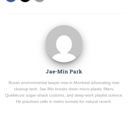
Jae-Min Park
Busan environmental lawyer now in Montréal advocating river
cleanup tech. Jae-Min breaks down micro-plastic filters,
Québécois sugar-shack customs, and deep-work playlist science.
He practices cello in metro tunnels for natural reverb.