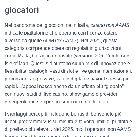
giocatori
Nel panorama del gioco online in Italia,
casino non AAMS
indica le piattaforme che operano con licenze estere,
diverse da quelle ADM (ex AAMS). Nel 2025, questa
categoria comprende operatori regolati in giurisdizioni
come Malta, Curaçao rinnovato (versione 2.0), Gibilterra e
Isle of Man. Questi siti puntano su un mix di innovazione e
flessibilità: cataloghi vasti di slot e live game internazionali,
promozioni aggressive, valute digitali e payout spesso più
rapidi. L’appeal nasce anche da un’offerta più “globale”,
con nuovi studi di live casino, show game e provider
emergenti non sempre presenti nei circuiti locali.
I
vantaggi
percepiti includono bonus di benvenuto più
ricchi, programmi VIP su misura e talvolta limiti di puntata e
di prelievo più elevati. Nel 2025, molti operatori non AAMS
hanno investito in strumenti di trasparenza: audit