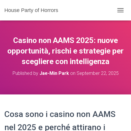
House Party of Horrors
T
O
G
G
L
Casino non AAMS 2025: nuove
E
N
opportunità, rischi e strategie per
A
scegliere con intelligenza
V
I
G
Published by
Jae-Min Park
on
September 22, 2025
A
T
I
O
N
Cosa sono i casino non AAMS
nel 2025 e perché attirano i