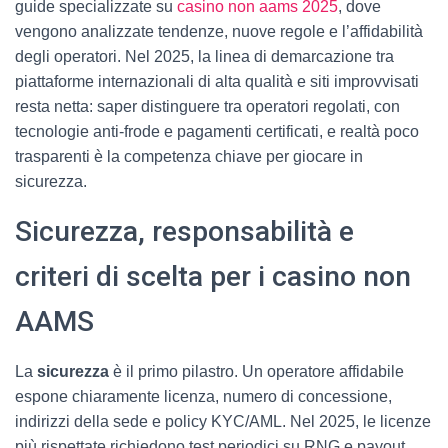
guide specializzate su
casino non aams 2025
, dove
vengono analizzate tendenze, nuove regole e l’affidabilità
degli operatori. Nel 2025, la linea di demarcazione tra
piattaforme internazionali di alta qualità e siti improvvisati
resta netta: saper distinguere tra operatori regolati, con
tecnologie anti-frode e pagamenti certificati, e realtà poco
trasparenti è la competenza chiave per giocare in
sicurezza.
Sicurezza, responsabilità e
criteri di scelta per i casino non
AAMS
La
sicurezza
è il primo pilastro. Un operatore affidabile
espone chiaramente licenza, numero di concessione,
indirizzi della sede e policy KYC/AML. Nel 2025, le licenze
più rispettate richiedono test periodici su RNG e payout,