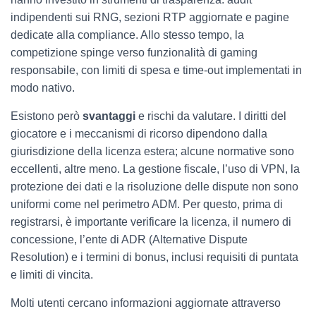
indipendenti sui RNG, sezioni RTP aggiornate e pagine
dedicate alla compliance. Allo stesso tempo, la
competizione spinge verso funzionalità di gaming
responsabile, con limiti di spesa e time-out implementati in
modo nativo.
Esistono però
svantaggi
e rischi da valutare. I diritti del
giocatore e i meccanismi di ricorso dipendono dalla
giurisdizione della licenza estera; alcune normative sono
eccellenti, altre meno. La gestione fiscale, l’uso di VPN, la
protezione dei dati e la risoluzione delle dispute non sono
uniformi come nel perimetro ADM. Per questo, prima di
registrarsi, è importante verificare la licenza, il numero di
concessione, l’ente di ADR (Alternative Dispute
Resolution) e i termini di bonus, inclusi requisiti di puntata
e limiti di vincita.
Molti utenti cercano informazioni aggiornate attraverso