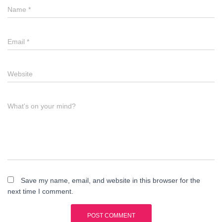
Name
*
Email
*
Website
What's on your mind?
Save my name, email, and website in this browser for the
next time I comment.