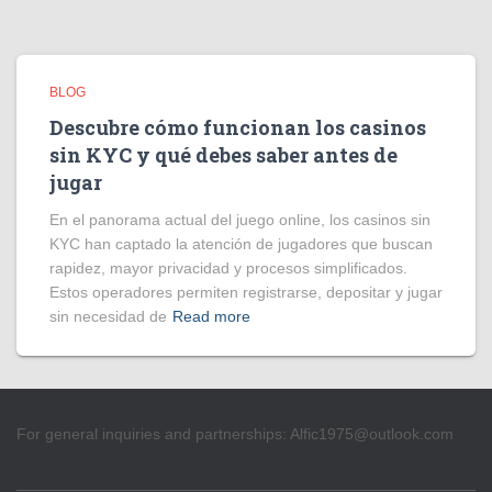
BLOG
Descubre cómo funcionan los casinos
sin KYC y qué debes saber antes de
jugar
En el panorama actual del juego online, los casinos sin
KYC han captado la atención de jugadores que buscan
rapidez, mayor privacidad y procesos simplificados.
Estos operadores permiten registrarse, depositar y jugar
sin necesidad de
Read more
For general inquiries and partnerships:
Alfic1975@outlook.com