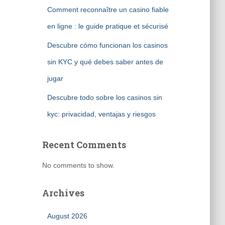
Comment reconnaître un casino fiable
en ligne : le guide pratique et sécurisé
Descubre cómo funcionan los casinos
sin KYC y qué debes saber antes de
jugar
Descubre todo sobre los casinos sin
kyc: privacidad, ventajas y riesgos
Recent Comments
No comments to show.
Archives
August 2026