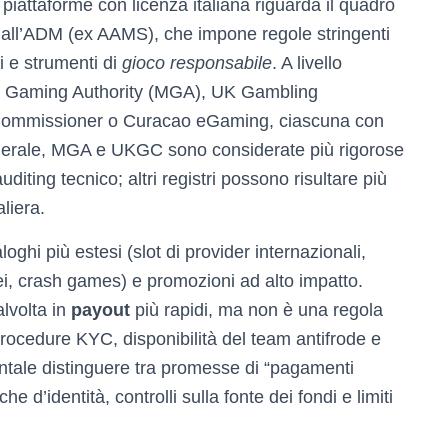
 piattaforme con licenza italiana riguarda il quadro
va dall’ADM (ex AAMS), che impone regole stringenti
 e strumenti di
gioco responsabile
. A livello
ta Gaming Authority (MGA), UK Gambling
Commissioner o Curacao eGaming, ciascuna con
In generale, MGA e UKGC sono considerate più rigorose
uditing tecnico; altri registri possono risultare più
liera.
ghi più estesi (slot di provider internazionali,
tanei, crash games) e promozioni ad alto impatto.
alvolta in
payout
più rapidi, ma non è una regola
procedure KYC, disponibilità del team antifrode e
tale distinguere tra promesse di “pagamenti
che d’identità, controlli sulla fonte dei fondi e limiti