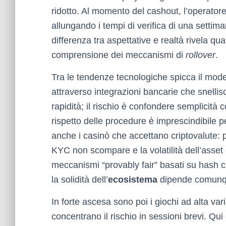
ridotto. Al momento del cashout, l’operatore r
allungando i tempi di verifica di una settim
differenza tra aspettative e realtà rivela qua
comprensione dei meccanismi di
rollover
.
Tra le tendenze tecnologiche spicca il model
attraverso integrazioni bancarie che snellis
rapidità; il rischio è confondere semplicità c
rispetto delle procedure è imprescindibile 
anche i casinò che accettano criptovalute: p
KYC non scompare e la volatilità dell’asset
meccanismi “provably fair” basati su hash crit
la solidità dell’
ecosistema
dipende comunqu
In forte ascesa sono poi i giochi ad alta va
concentrano il rischio in sessioni brevi. Qui