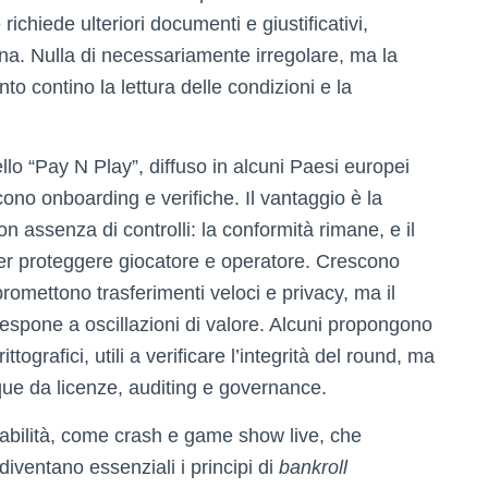
ichiede ulteriori documenti e giustificativi,
ana. Nulla di necessariamente irregolare, ma la
nto contino la lettura delle condizioni e la
lo “Pay N Play”, diffuso in alcuni Paesi europei
cono onboarding e verifiche. Il vantaggio è la
on assenza di controlli: la conformità rimane, e il
per proteggere giocatore e operatore. Crescono
romettono trasferimenti veloci e privacy, ma il
 espone a oscillazioni di valore. Alcuni propongono
tografici, utili a verificare l’integrità del round, ma
e da licenze, auditing e governance.
riabilità, come crash e game show live, che
 diventano essenziali i principi di
bankroll