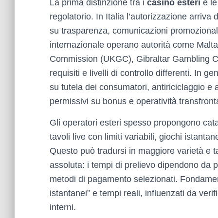
La prima distinzione tra i
casino esteri
e le
regolatorio. In Italia l’autorizzazione arri
su trasparenza, comunicazioni promozionali
internazionale operano autorità come Mal
Commission (UKGC), Gibraltar Gambling 
requisiti e livelli di controllo differenti. 
su tutela dei consumatori, antiriciclaggio e a
permissivi su bonus e operatività transfronta
Gli operatori esteri spesso propongono catalo
tavoli live con limiti variabili, giochi istan
Questo può tradursi in maggiore varietà e t
assoluta: i tempi di prelievo dipendono da 
metodi di pagamento selezionati. Fondamen
istantanei” e tempi reali, influenzati da verifi
interni.