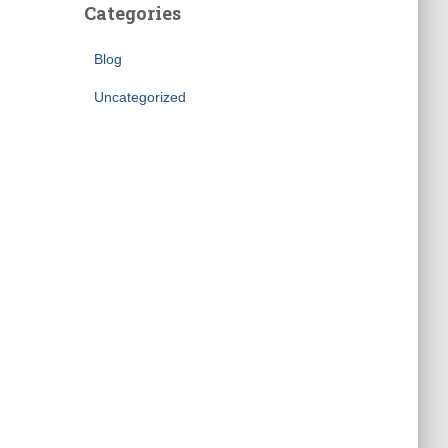
Categories
Blog
Uncategorized