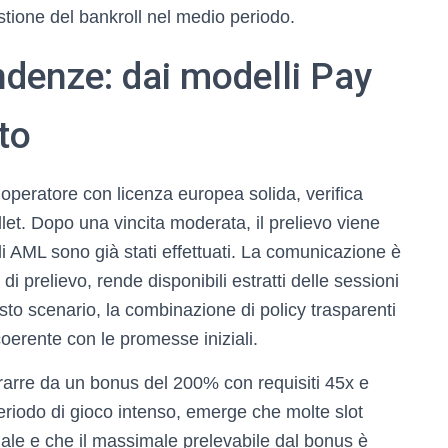
gestione del bankroll nel medio periodo.
ndenze: dai modelli Pay
to
 operatore con licenza europea solida, verifica
allet. Dopo una vincita moderata, il prelievo viene
i AML sono già stati effettuati. La comunicazione è
 di prelievo, rende disponibili estratti delle sessioni
esto scenario, la combinazione di policy trasparenti
oerente con le promesse iniziali.
trarre da un bonus del 200% con requisiti 45x e
eriodo di gioco intenso, emerge che molte slot
ale e che il massimale prelevabile dal bonus è