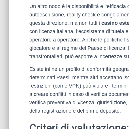
Un altro nodo è la disponibilità e l’efficacia
autoesclusione, reality check e congelamen
questa direzione, ma non tutti i
casino este
con licenza italiana, l’ecosistema di tutela è
operatore a operatore. Anche le politiche f
giocatore e al regime del Paese di licenza: 
transfrontalieri, può esporre a incertezze su
Esiste infine un profilo di conformità geogra
determinati Paesi, mentre altri accettano isc
restrizioni (come VPN) può violare i termini d
a creare conflitti in caso di verifica docu
verifica preventiva di
licenza
, giurisdizione
della registrazione e del primo deposito.
Criteri di valutazion