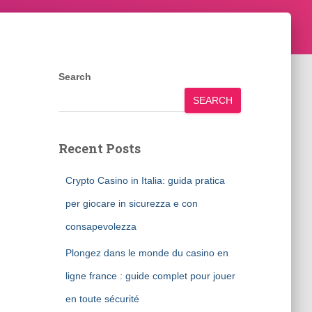
Search
SEARCH
Recent Posts
Crypto Casino in Italia: guida pratica
per giocare in sicurezza e con
consapevolezza
Plongez dans le monde du casino en
ligne france : guide complet pour jouer
en toute sécurité